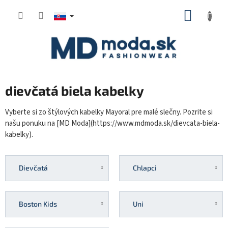
Prejsť
NÁKUP
na
KOŠÍK
obsah
dievčatá biela kabelky
Vyberte si zo štýlových kabelky Mayoral pre malé slečny. Pozrite si
našu ponuku na [MD Moda](https://www.mdmoda.sk/dievcata-biela-
kabelky).
Dievčatá
Chlapci
Boston Kids
Uni