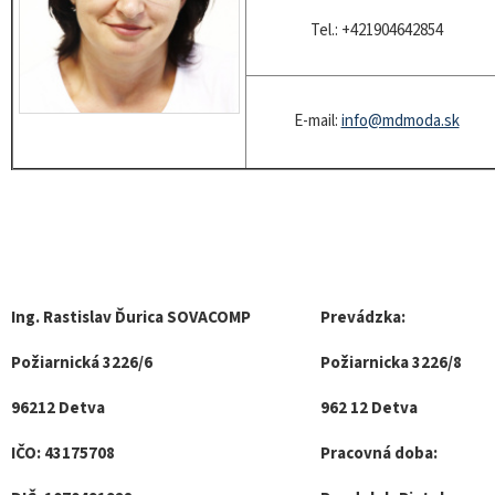
Tel.: +421904642854
E-mail:
info@mdmoda.sk
Ing. Rastislav Ďurica SOVACOMP
Prevádzka:
Požiarnická 3226/6
Požiarnicka 3226/8
96212 Detva
962 12 Detva
IČO: 43175708
Pracovná doba: