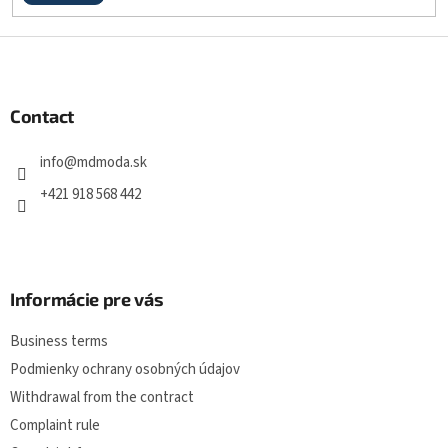
F
o
o
t
Contact
e
r
info
@
mdmoda.sk
+421 918 568 442
Informácie pre vás
Business terms
Podmienky ochrany osobných údajov
Withdrawal from the contract
Complaint rule