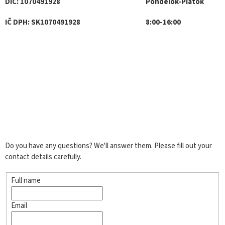
DIČ: 1070491928
Pondelok-Piatok
IČ DPH: SK1070491928
8:00-16:00
Do you have any questions? We'll answer them. Please fill out your
contact details carefully.
Full name
Email