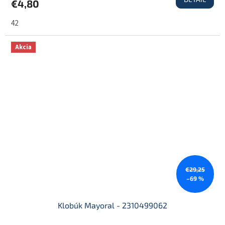
€4,80
42
Akcia
€29,25
–69 %
Klobúk Mayoral - 2310499062