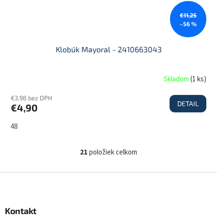
€11,25
–56 %
Klobúk Mayoral - 2410663043
Skladom
(
1 ks
)
€3,98 bez DPH
DETAIL
€4,90
48
21
položiek celkom
O
v
l
Z
á
á
d
p
a
ä
Kontakt
c