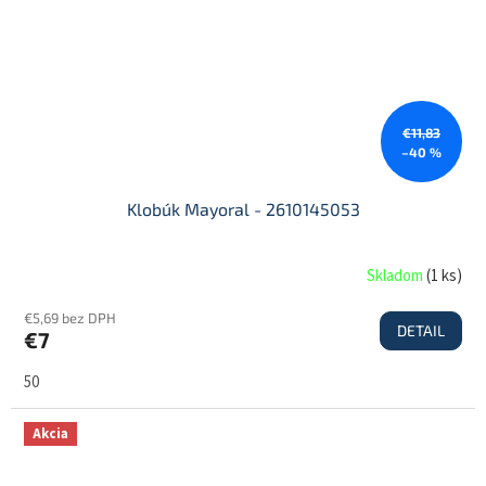
€11,83
–40 %
Klobúk Mayoral - 2610145053
Skladom
(
1 ks
)
€5,69 bez DPH
DETAIL
€7
50
Akcia