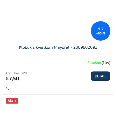
€19
–60 %
Klobúk s kvietkom Mayoral - 2309602093
Skladom
(
1 ks
)
€6,10 bez DPH
DETAIL
€7,50
48
Akcia