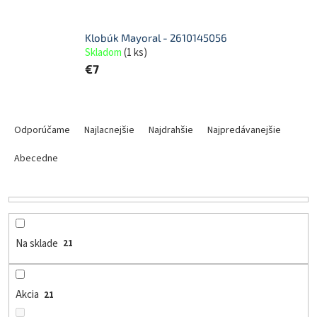
Klobúk Mayoral - 2610145056
Skladom
(
1 ks
)
€7
R
a
Odporúčame
Najlacnejšie
Najdrahšie
Najpredávanejšie
d
e
Abecedne
n
i
e
p
r
Na sklade
21
o
d
u
Akcia
21
k
t