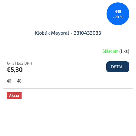
€18
–70 %
Klobúk Mayoral - 2310433033
Skladom
(
1 ks
)
€4,31 bez DPH
DETAIL
€5,30
46
48
Akcia