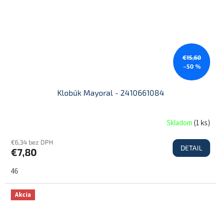
€15,60
–50 %
Klobúk Mayoral - 2410661084
Skladom
(
1 ks
)
€6,34 bez DPH
DETAIL
€7,80
46
Akcia