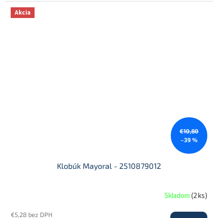
Akcia
€10,80
–39 %
Klobúk Mayoral - 2510879012
Skladom
(
2 ks
)
€5,28 bez DPH