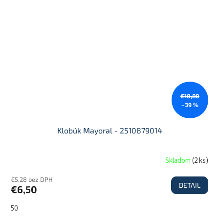
€10,80
–39 %
Klobúk Mayoral - 2510879014
Skladom
(
2 ks
)
€5,28 bez DPH
DETAIL
€6,50
50