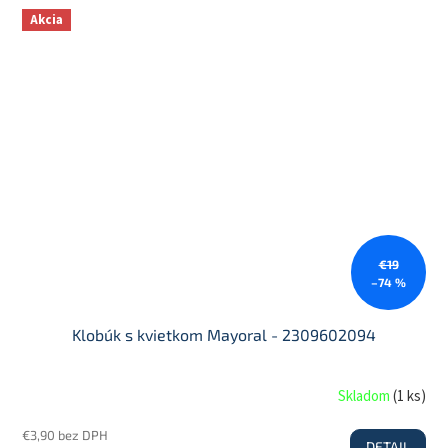
Akcia
€19
–74 %
Klobúk s kvietkom Mayoral - 2309602094
Skladom
(
1 ks
)
€3,90 bez DPH
DETAIL