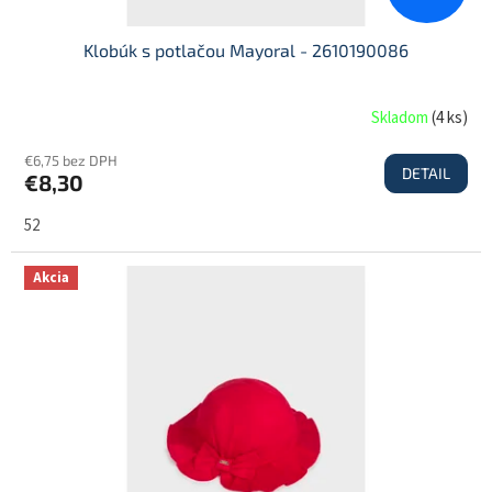
Klobúk s potlačou Mayoral - 2610190086
Skladom
(
4 ks
)
€6,75 bez DPH
DETAIL
€8,30
52
Akcia