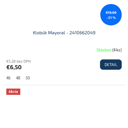
€13,50
–51 %
Klobúk Mayoral - 2410662049
Skladom
(
4 ks
)
€5,28 bez DPH
DETAIL
€6,50
46
48
50
Akcia