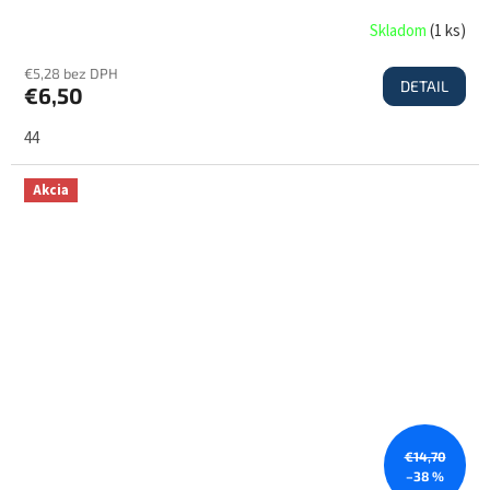
Skladom
(
1 ks
)
€5,28 bez DPH
DETAIL
€6,50
44
Akcia
€14,70
–38 %