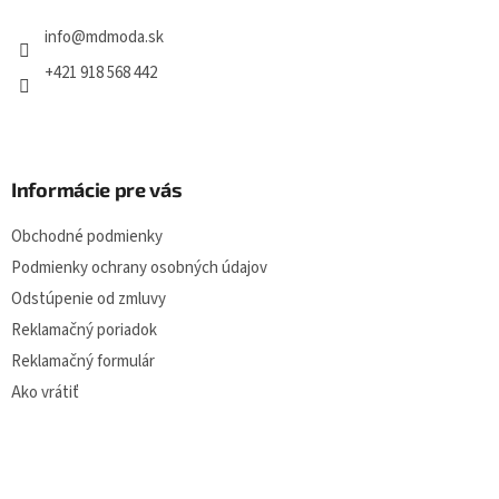
t
i
i
e
info
@
mdmoda.sk
p
e
r
+421 918 568 442
v
k
y
v
ý
Informácie pre vás
p
i
Obchodné podmienky
s
u
Podmienky ochrany osobných údajov
Odstúpenie od zmluvy
Reklamačný poriadok
Reklamačný formulár
Ako vrátiť