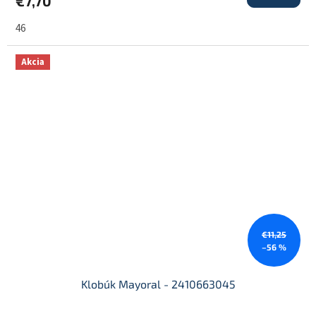
€7,70
46
Akcia
€11,25
–56 %
Klobúk Mayoral - 2410663045