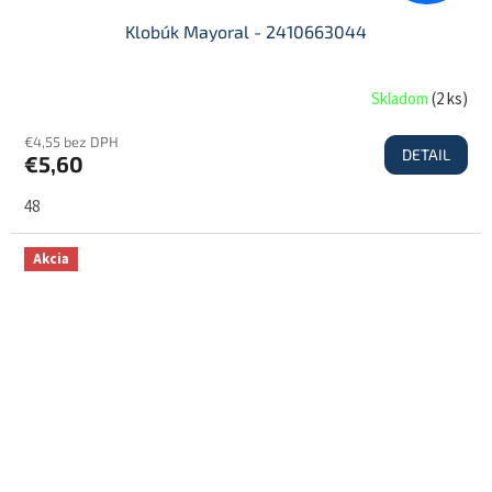
Klobúk Mayoral - 2410663044
Skladom
(
2 ks
)
€4,55 bez DPH
DETAIL
€5,60
48
Akcia