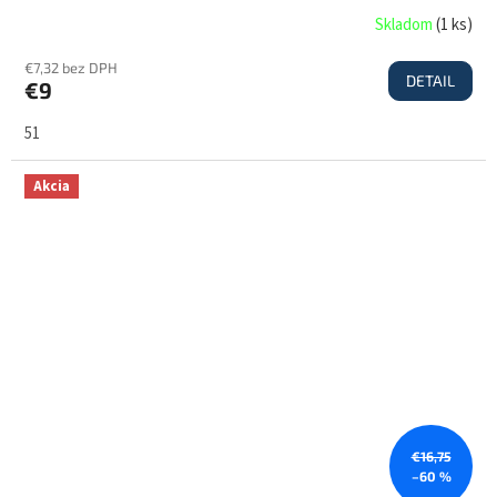
Skladom
(
1 ks
)
€7,32 bez DPH
DETAIL
€9
51
Akcia
€16,75
–60 %