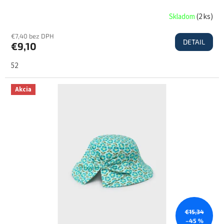
Skladom
(
2 ks
)
€7,40 bez DPH
DETAIL
€9,10
52
Akcia
€15,34
–45 %