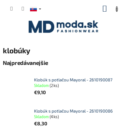
Prejsť
NÁKUP
na
KOŠÍK
obsah
klobúky
Najpredávanejšie
Klobúk s potlačou Mayoral - 2610190087
Skladom
(
2 ks
)
€9,10
Klobúk s potlačou Mayoral - 2610190086
Skladom
(
4 ks
)
€8,30