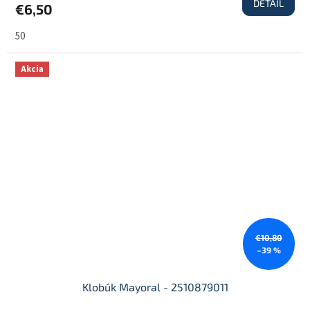
DETAIL
€6,50
50
Akcia
€10,80
–39 %
Klobúk Mayoral - 2510879011