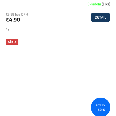
Skladom
(
1 ks
)
€3,98 bez DPH
DETAIL
€4,90
48
Akcia
€11,25
–50 %