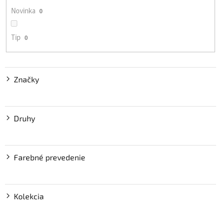
o
Novinka
0
v
Tip
0
Značky
Druhy
Farebné prevedenie
Kolekcia