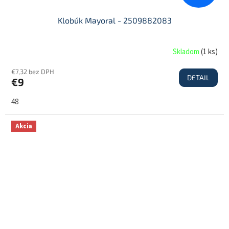
Klobúk Mayoral - 2509882083
Skladom
(
1 ks
)
€7,32 bez DPH
DETAIL
€9
48
Akcia