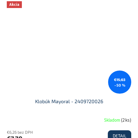
Akcia
€15,63
–50 %
Klobúk Mayoral - 2409720026
Skladom
(
2 ks
)
€6,26 bez DPH
DETAIL