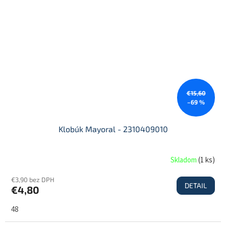
€15,60
–69 %
Klobúk Mayoral - 2310409010
Skladom
(
1 ks
)
€3,90 bez DPH
DETAIL
€4,80
48