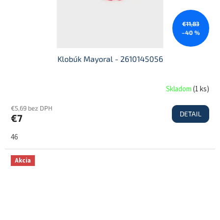
€11,83
–40 %
Klobúk Mayoral - 2610145056
Skladom
(
1 ks
)
€5,69 bez DPH
DETAIL
€7
46
Akcia