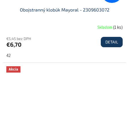
Obojstranný klobúk Mayoral - 2309603072
Skladom
(
1 ks
)
€5,45 bez DPH
DETAIL
€6,70
42
Akcia