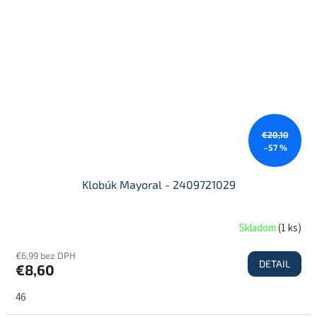
€20,10
–57 %
Klobúk Mayoral - 2409721029
Skladom
(
1 ks
)
€6,99 bez DPH
DETAIL
€8,60
46