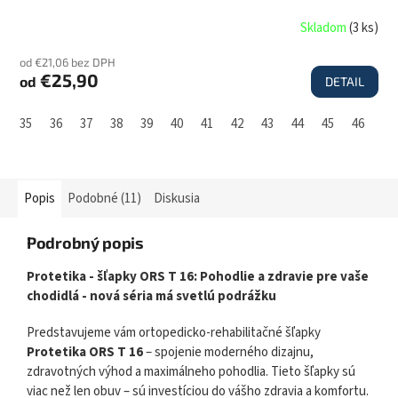
Skladom
(
3 ks
)
od €21,06 bez DPH
€25,90
od
DETAIL
35
36
37
38
39
40
41
42
43
44
45
46
47
Popis
Podobné (11)
Diskusia
Podrobný popis
Protetika - šľapky ORS T 16: Pohodlie a zdravie pre vaše
chodidlá - nová séria má svetlú podrážku
Predstavujeme vám ortopedicko-rehabilitačné šľapky
Protetika ORS T 16
– spojenie moderného dizajnu,
zdravotných výhod a maximálneho pohodlia. Tieto šľapky sú
viac než len obuv – sú investíciou do vášho zdravia a komfortu.