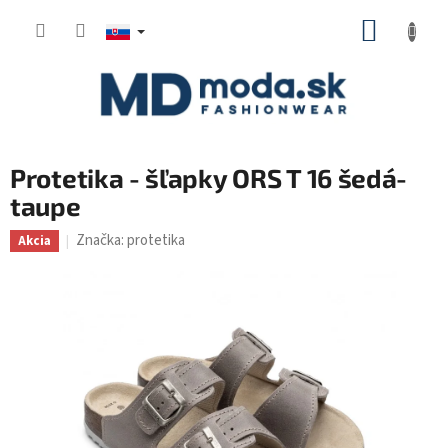
Prejsť
NÁKUP
na
KOŠÍK
obsah
Protetika - šľapky ORS T 16 šedá-
taupe
Značka:
protetika
Akcia