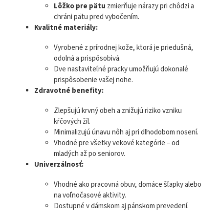
Lôžko pre pätu
zmierňuje nárazy pri chôdzi a
chráni pätu pred vybočením.
Kvalitné materiály:
Vyrobené z prírodnej kože, ktorá je priedušná,
odolná a prispôsobivá.
Dve nastaviteľné pracky umožňujú dokonalé
prispôsobenie vašej nohe.
Zdravotné benefity:
Zlepšujú krvný obeh a znižujú riziko vzniku
kŕčových žíl.
Minimalizujú únavu nôh aj pri dlhodobom nosení.
Vhodné pre všetky vekové kategórie – od
mladých až po seniorov.
Univerzálnosť:
Vhodné ako pracovná obuv, domáce šľapky alebo
na voľnočasové aktivity.
Dostupné v dámskom aj pánskom prevedení.