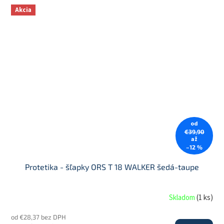
Akcia
od
€39,90
až
–12 %
Protetika - šľapky ORS T 18 WALKER šedá-taupe
Skladom
(
1 ks
)
od €28,37 bez DPH