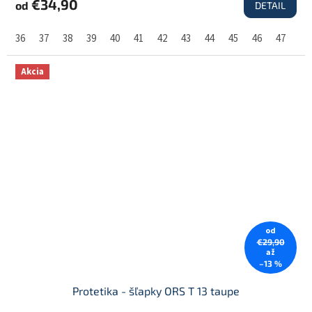
€34,90
od
DETAIL
36
37
38
39
40
41
42
43
44
45
46
47
48
Akcia
od
€29,90
až
–13 %
Protetika - šľapky ORS T 13 taupe