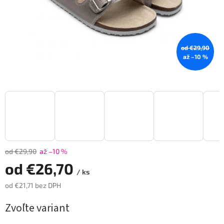
od €29,90
až –10 %
od €29,90
až –10 %
od
€26,70
/ ks
od
€21,71
bez DPH
Jednotková
Zvoľte variant
cena: