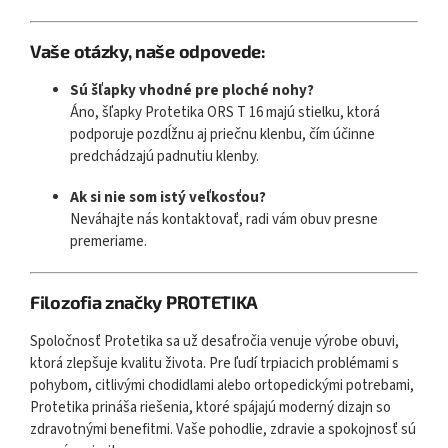
Vaše otázky, naše odpovede:
Sú šľapky vhodné pre ploché nohy?
Áno, šľapky Protetika ORS T 16 majú stielku, ktorá
podporuje pozdĺžnu aj priečnu klenbu, čím účinne
predchádzajú padnutiu klenby.
Ak si nie som istý veľkosťou?
Neváhajte nás kontaktovať, radi vám obuv presne
premeriame.
Filozofia značky PROTETIKA
Spoločnosť Protetika sa už desaťročia venuje výrobe obuvi,
ktorá zlepšuje kvalitu života. Pre ľudí trpiacich problémami s
pohybom, citlivými chodidlami alebo ortopedickými potrebami,
Protetika prináša riešenia, ktoré spájajú moderný dizajn so
zdravotnými benefitmi. Vaše pohodlie, zdravie a spokojnosť sú