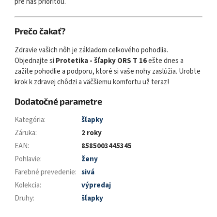
pre nás prioritou.
Prečo čakať?
Zdravie vašich nôh je základom celkového pohodlia.
Objednajte si
Protetika - šľapky ORS T 16
ešte dnes a
zažite pohodlie a podporu, ktoré si vaše nohy zaslúžia. Urobte
krok k zdravej chôdzi a väčšiemu komfortu už teraz!
Dodatočné parametre
Kategória
:
šľapky
Záruka
:
2 roky
EAN
:
8585003445345
Pohlavie
:
ženy
Farebné prevedenie
:
sivá
Kolekcia
:
výpredaj
Druhy
:
šľapky