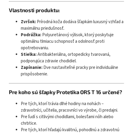
Vlastnosti produktu:
Zvršok:
Prírodná koža dodáva šľapkám luxusný vzhľad a
maximálnu priedušnosť.
Podrážka:
Polyuretánový výlisok, ktorý poskytuje
optimálnu tlmiacu schopnosť a odolnosť proti
opotrebovaniu.
Stielka:
Antibakteriálna, ortopedicky tvarovaná,
podporujúca zdravie chodidiel.
Zapínanie:
Dve nastaviteľné pracky pre individuálne
prispôsobenie.
Pre koho sú šľapky Protetika ORS T 16 určené?
Pre tých, ktorí trávia dlhé hodiny na nohách –
zdravotníci, učitelia, pracovníci vo výrobe, či predajni.
Pre ľudí s citlivými chodidlami, bolesťami nôh alebo
chrbtice.
Pre tých, ktorí hľadajú kvalitnú, pohodlnú a zdravotnú