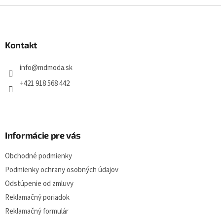
Z
á
p
ä
Kontakt
t
i
info
@
mdmoda.sk
e
+421 918 568 442
Informácie pre vás
Obchodné podmienky
Podmienky ochrany osobných údajov
Odstúpenie od zmluvy
Reklamačný poriadok
Reklamačný formulár