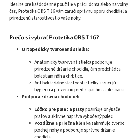
Ideálne pre každodenné použitie v práci, doma alebo na voľný
čas, Protetika ORS T 16 vám zaručí správnu oporu chodidiel a
prirodzenú starostlivosť o vaše nohy.
Prečo si vybrať Protetika ORS T 16?
Ortopedicky tvarovaná stielka:
Anatomicky tvarovaná stielka podporuje
prirodzené držanie chodidla, čím predchádza
bolestiam nôh a chrbtice.
Antibakteriálne vlastnosti stielky zaručujú
hygienu a prevenciu pred zápachmi a plesňami.
Podpora zdravia chodidiel:
Lôžko pre palec a prsty
posilňuje ohýbače
prstov a aktívne napráva vybočený palec.
Pozdĺžna a priečna klenba
zabraňuje tvorbe
plochej nohy a podporuje správne držanie
chodidla.