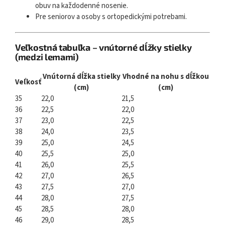
obuv na každodenné nosenie.
Pre seniorov a osoby s ortopedickými potrebami.
Veľkostná tabuľka – vnútorné dĺžky stielky
(medzi lemami)
Vnútorná dĺžka stielky
Vhodné na nohu s dĺžkou
Veľkosť
(cm)
(cm)
35
22,0
21,5
36
22,5
22,0
37
23,0
22,5
38
24,0
23,5
39
25,0
24,5
40
25,5
25,0
41
26,0
25,5
42
27,0
26,5
43
27,5
27,0
44
28,0
27,5
45
28,5
28,0
46
29,0
28,5