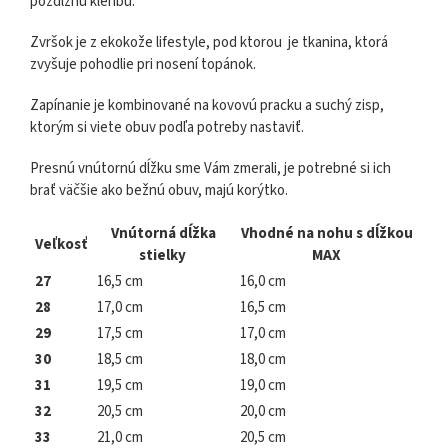
pozdĺžnu klenbu.
Zvršok je z ekokože lifestyle, pod ktorou je tkanina, ktorá
zvyšuje pohodlie pri nosení topánok.
Zapínanie je kombinované na kovovú pracku a suchý zisp,
ktorým si viete obuv podľa potreby nastaviť.
Presnú vnútornú dĺžku sme Vám zmerali, je potrebné si ich
brať väčšie ako bežnú obuv, majú korýtko.
Vnútorná dĺžka
Vhodné na nohu s dĺžkou
Veľkosť
stielky
MAX
27
16,5 cm
16,0 cm
28
17,0 cm
16,5 cm
29
17,5 cm
17,0 cm
30
18,5 cm
18,0 cm
31
19,5 cm
19,0 cm
32
20,5 cm
20,0 cm
33
21,0 cm
20,5 cm