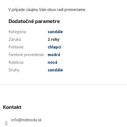
V prípade záujmu Vám obuv radi premeriame.
Dodatočné parametre
Kategória
:
sandále
Záruka
:
2 roky
Pohlavie
:
chlapci
Farebné prevedenie
:
modrá
Kolekcia
:
nová
Druhy
:
sandále
Z
á
p
ä
Kontakt
t
i
info
@
mdmoda.sk
e