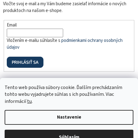
Vložte svoj e-mail a my Vám budeme zasielať informácie o nových
produktoch na našom e-shope.
Email
Vložením e-mailu súhlasíte s
podmienkami ochrany osobných
údajov
PRIHLÁSIŤ SA
Odstúpenie od zmluvy
Tento web používa súbory cookie. Ďalším prechádzaním
tohto webu vyjadrujete súhlas s ich používaním. Viac
informácií
tu
.
Nastavenie
Vytvoril Shoptet
Copyright 2026
MDmoda.sk
. Všetky práva vyhradené.
Súhlasím