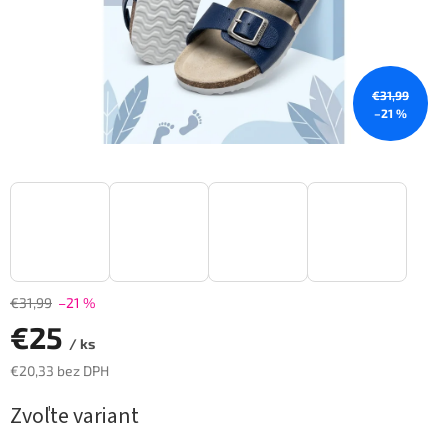
€31,99
–21 %
€31,99
–21 %
€25
/ ks
€20,33 bez DPH
Jednotková
Zvoľte variant
cena: