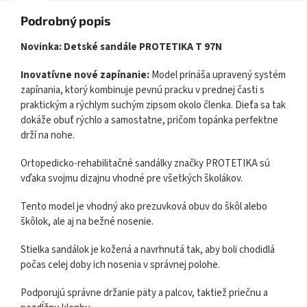
Podrobný popis
Novinka: Detské sandále PROTETIKA T 97N
Inovatívne nové zapínanie:
Model prináša upravený systém
zapínania, ktorý kombinuje pevnú pracku v prednej časti s
praktickým a rýchlym suchým zipsom okolo členka. Dieťa sa tak
dokáže obuť rýchlo a samostatne, pričom topánka perfektne
drží na nohe.
Ortopedicko-rehabilitačné sandálky značky PROTETIKA sú
vďaka svojmu dizajnu vhodné pre všetkých školákov.
Tento model je vhodný ako prezuvková obuv do škôl alebo
škôlok, ale aj na bežné nosenie.
Stielka sandálok je kožená a navrhnutá tak, aby boli chodidlá
počas celej doby ich nosenia v správnej polohe.
Podporujú správne držanie päty a palcov, taktiež priečnu a