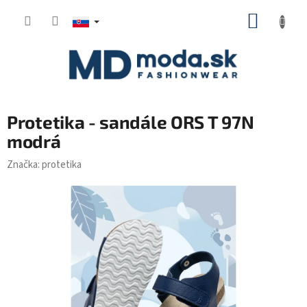
Prejsť
NÁKUP
na
KOŠÍK
obsah
Protetika - sandále ORS T 97N
modrá
Značka:
protetika