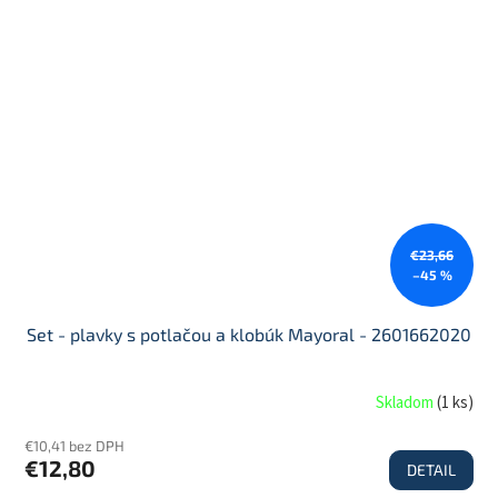
€23,66
–45 %
Set - plavky s potlačou a klobúk Mayoral - 2601662020
Skladom
(
1 ks
)
€10,41 bez DPH
€12,80
DETAIL