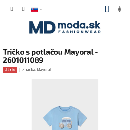
Prejsť
NÁKUP
na
KOŠÍK
obsah
Tričko s potlačou Mayoral -
2601011089
Značka:
Mayoral
Akcia