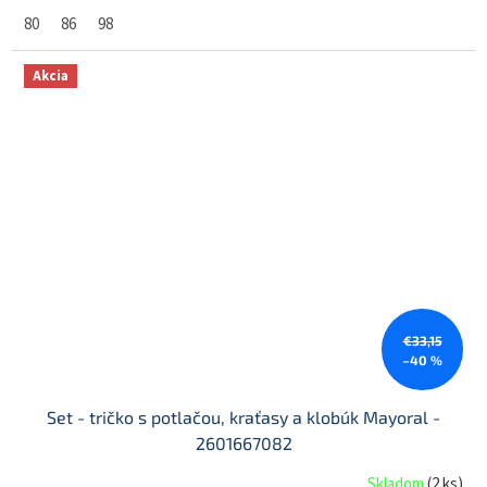
80
86
98
Akcia
€33,15
–40 %
Set - tričko s potlačou, kraťasy a klobúk Mayoral -
2601667082
Skladom
(
2 ks
)