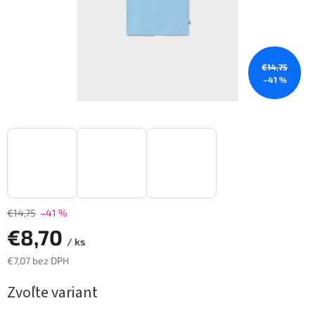
€14,75
–41 %
€14,75
–41 %
€8,70
/ ks
€7,07 bez DPH
Jednotková
Zvoľte variant
cena: