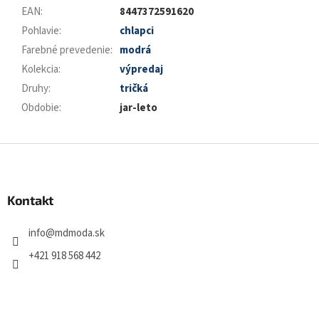
EAN
:
8447372591620
Pohlavie
:
chlapci
Farebné prevedenie
:
modrá
Kolekcia
:
výpredaj
Druhy
:
tričká
Obdobie
:
jar-leto
Z
á
p
ä
Kontakt
t
i
info
@
mdmoda.sk
e
+421 918 568 442