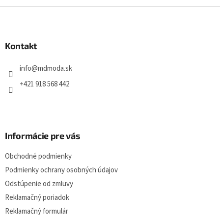
Z
á
p
ä
Kontakt
t
i
info
@
mdmoda.sk
e
+421 918 568 442
Informácie pre vás
Obchodné podmienky
Podmienky ochrany osobných údajov
Odstúpenie od zmluvy
Reklamačný poriadok
Reklamačný formulár