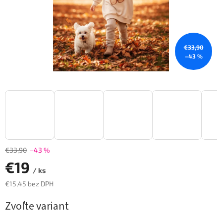
€33,90
–43 %
€33,90
–43 %
€19
/ ks
€15,45 bez DPH
Jednotková
Zvoľte variant
cena: