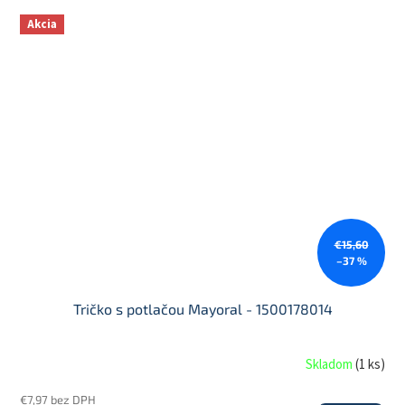
Akcia
€15,60
–37 %
Tričko s potlačou Mayoral - 1500178014
Skladom
(
1 ks
)
€7,97 bez DPH