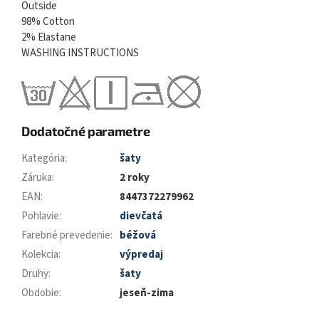
Outside
98% Cotton
2% Elastane
WASHING INSTRUCTIONS
Dodatočné parametre
Kategória
:
šaty
Záruka
:
2 roky
EAN
:
8447372279962
Pohlavie
:
dievčatá
Farebné prevedenie
:
béžová
Kolekcia
:
výpredaj
Druhy
:
šaty
Obdobie
:
jeseň-zima