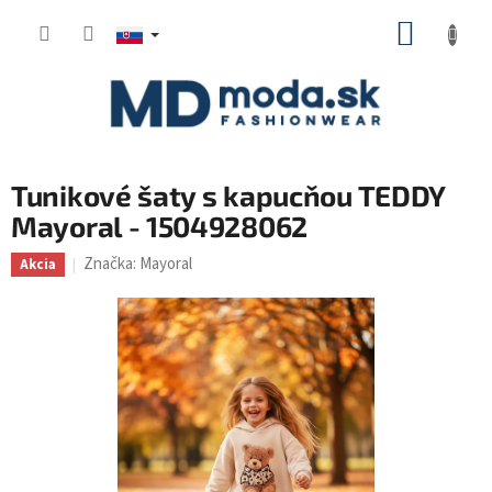
Prejsť
NÁKUP
na
KOŠÍK
obsah
Tunikové šaty s kapucňou TEDDY
Mayoral - 1504928062
Značka:
Mayoral
Akcia