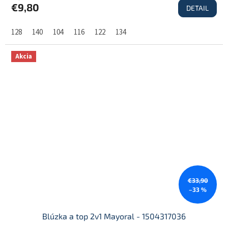
€9,80
DETAIL
128
140
104
116
122
134
Akcia
€33,90
–33 %
Blúzka a top 2v1 Mayoral - 1504317036