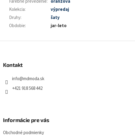
Farebné prevedenie
:
oranžová
Kolekcia
:
výpredaj
Druhy
:
šaty
Obdobie
:
jar-leto
Z
á
p
ä
Kontakt
t
i
info
@
mdmoda.sk
e
+421 918 568 442
Informácie pre vás
Obchodné podmienky