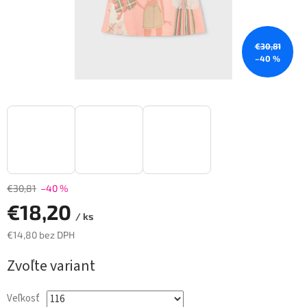
€30,81
–40 %
€30,81
–40 %
€18,20
/ ks
€14,80 bez DPH
Jednotková
Zvoľte variant
cena:
Veľkosť