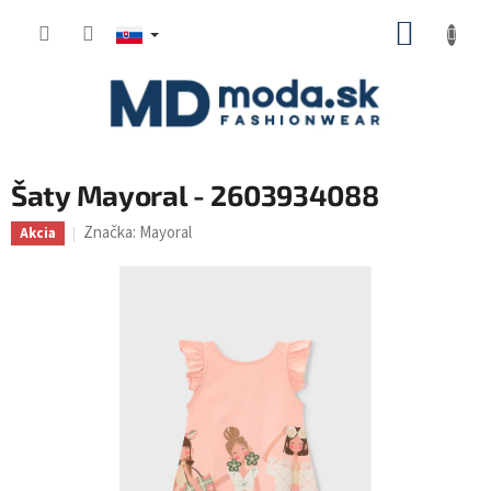
Prejsť
NÁKUP
na
KOŠÍK
obsah
Šaty Mayoral - 2603934088
Značka:
Mayoral
Akcia