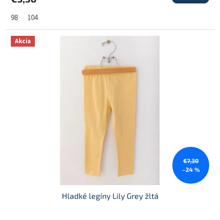
98
104
Akcia
€7,30
–24 %
Hladké legíny Lily Grey žltá