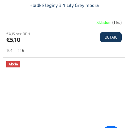
Hladké legíny 3 4 Lily Grey modrá
Skladom
(
1 ks
)
€4,15 bez DPH
DETAIL
€5,10
104
116
Akcia