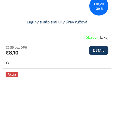
€10,20
–20 %
Legíny s nápismi Lily Grey ružová
Skladom
(
1 ks
)
€6,59 bez DPH
DETAIL
€8,10
98
Akcia