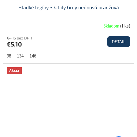
Hladké legíny 3 4 Lily Grey neónová oranžová
Skladom
(
1 ks
)
€4,15 bez DPH
DETAIL
€5,10
98
134
146
Akcia