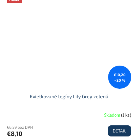
€10,20
–20 %
Kvietkované legíny Lily Grey zelená
Skladom
(
1 ks
)
€6,59 bez DPH
DETAIL
€8,10