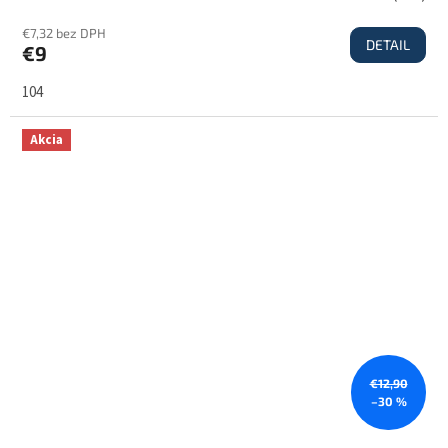
€7,32 bez DPH
DETAIL
€9
104
Akcia
€12,90
–30 %