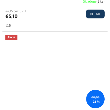
Skladom
(
1 ks
)
€4,15 bez DPH
DETAIL
€5,10
116
Akcia
€6,80
–25 %