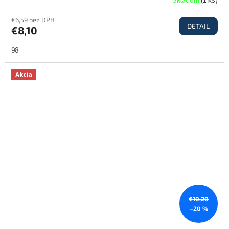
Skladom
(
1 ks
)
€6,59 bez DPH
DETAIL
€8,10
98
Akcia
€10,20
–20 %