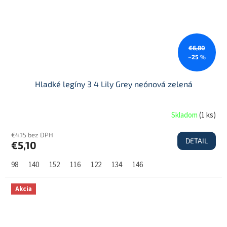
€6,80
–25 %
Hladké legíny 3 4 Lily Grey neónová zelená
Skladom
(
1 ks
)
€4,15 bez DPH
DETAIL
€5,10
98
140
152
116
122
134
146
Akcia