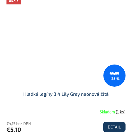
Akcia
€6,80
–25 %
Hladké legíny 3 4 Lily Grey neónová žltá
Skladom
(
1 ks
)
€4,15 bez DPH
DETAIL
€5,10