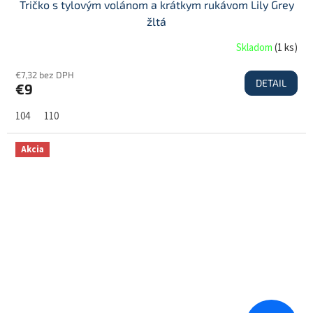
Tričko s tylovým volánom a krátkym rukávom Lily Grey
žltá
Skladom
(
1 ks
)
€7,32 bez DPH
DETAIL
€9
104
110
Akcia