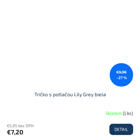
€9,90
–27 %
Tričko s potlačou Lily Grey biela
Skladom
(
1 ks
)
€5,85 bez DPH
DETAIL
€7,20