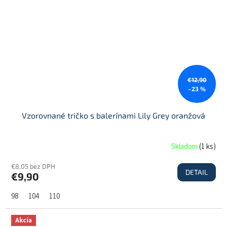
€12,90
–23 %
Vzorovnané tričko s balerínami Lily Grey oranžová
Skladom
(
1 ks
)
€8,05 bez DPH
DETAIL
€9,90
98
104
110
Akcia