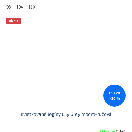
98
104
110
Akcia
€10,20
–20 %
Kvietkované legíny Lily Grey modro-ružová