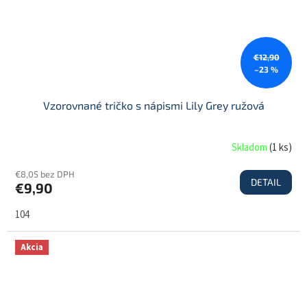
€12,90
–23 %
Vzorovnané tričko s nápismi Lily Grey ružová
Skladom
(
1 ks
)
€8,05 bez DPH
DETAIL
€9,90
104
Akcia