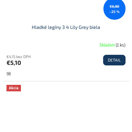
€6,80
–25 %
Hladké legíny 3 4 Lily Grey biela
Skladom
(
1 ks
)
€4,15 bez DPH
DETAIL
€5,10
98
Akcia