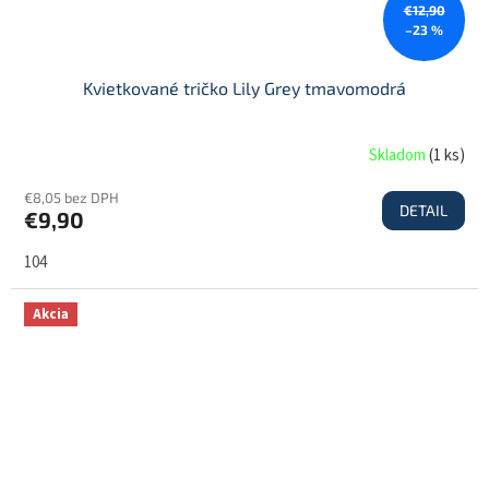
€12,90
–23 %
Kvietkované tričko Lily Grey tmavomodrá
Skladom
(
1 ks
)
€8,05 bez DPH
DETAIL
€9,90
104
Akcia