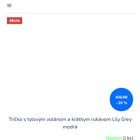
98
Akcia
€12,90
–30 %
Tričko s tylovým volánom a krátkym rukávom Lily Grey
modrá
Skladom
(
1 ks
)