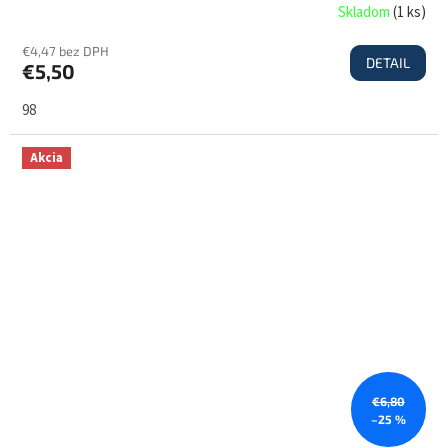
Skladom
(
1 ks
)
€4,47 bez DPH
DETAIL
€5,50
98
Akcia
€6,80
–25 %