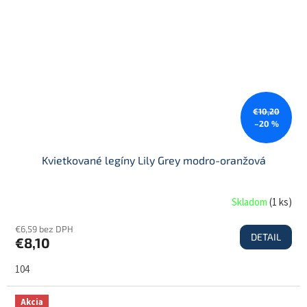
€10,20
–20 %
Kvietkované legíny Lily Grey modro-oranžová
Skladom
(
1 ks
)
€6,59 bez DPH
DETAIL
€8,10
104
Akcia