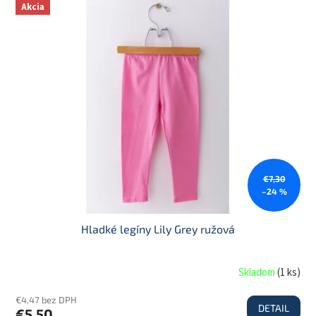
Akcia
€7,30
–24 %
Hladké legíny Lily Grey ružová
Skladom
(
1 ks
)
€4,47 bez DPH
DETAIL
€5,50