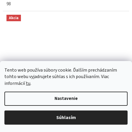
98
Akcia
Tento web používa súbory cookie. Ďalším prechádzaním
tohto webu vyjadrujete súhlas s ich používaním. Viac
informácií
tu
.
€18,50
–21 %
Nastavenie
Tylová sukňa Lily Grey sivá
Súhlasím
Skladom
(
1 ks
)