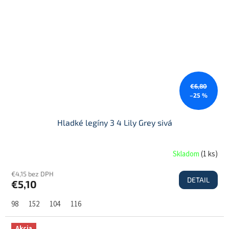
€6,80
–25 %
Hladké legíny 3 4 Lily Grey sivá
Skladom
(
1 ks
)
€4,15 bez DPH
DETAIL
€5,10
98
152
104
116
Akcia