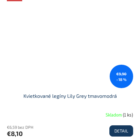
€9,90
–18 %
Kvietkované legíny Lily Grey tmavomodrá
Skladom
(
1 ks
)
€6,59 bez DPH
DETAIL
€8,10