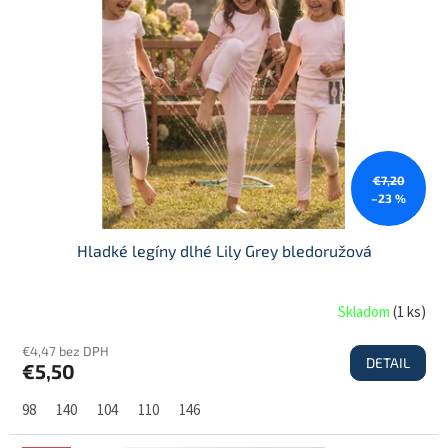
s
d
p
u
r
k
o
t
d
o
u
v
k
t
€7,20
o
–23 %
v
Hladké legíny dlhé Lily Grey bledoružová
Skladom
(
1 ks
)
€4,47 bez DPH
DETAIL
€5,50
98
140
104
110
146