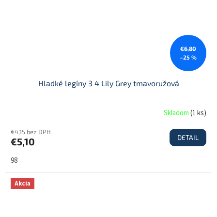
€6,80
–25 %
Hladké legíny 3 4 Lily Grey tmavoružová
Skladom
(
1 ks
)
€4,15 bez DPH
DETAIL
€5,10
98
Akcia