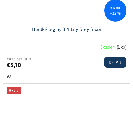
€6,80
–25 %
Hladké legíny 3 4 Lily Grey fuxia
Skladom
(
1 ks
)
€4,15 bez DPH
DETAIL
€5,10
98
Akcia