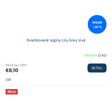
€10,20
–20 %
Kvietkované legíny Lily Grey sivá
Skladom
(
1 ks
)
€6,59 bez DPH
DETAIL
€8,10
104
Akcia