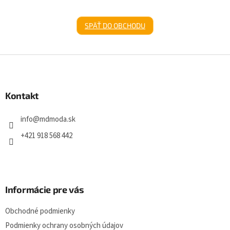
SPÄŤ DO OBCHODU
Z
á
p
ä
Kontakt
t
i
info
@
mdmoda.sk
e
+421 918 568 442
Informácie pre vás
Obchodné podmienky
Podmienky ochrany osobných údajov