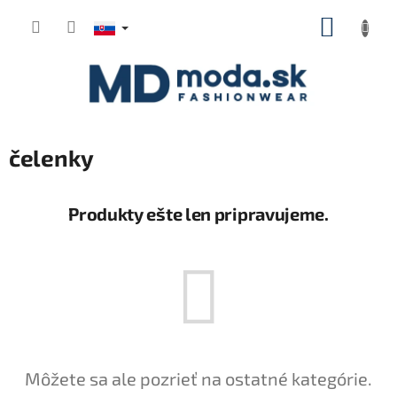
Prejsť
NÁKUP
na
KOŠÍK
obsah
čelenky
Produkty ešte len pripravujeme.
Môžete sa ale pozrieť na ostatné kategórie.