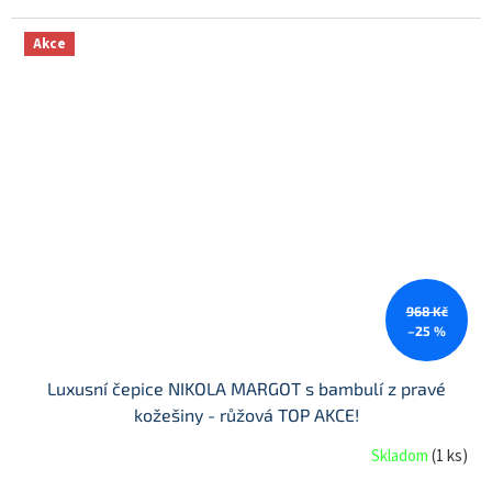
Akce
968 Kč
–25 %
Luxusní čepice NIKOLA MARGOT s bambulí z pravé
kožešiny - růžová TOP AKCE!
Skladom
(
1 ks
)