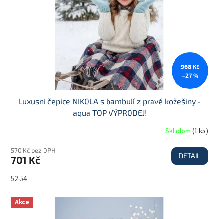
968 Kč
–27 %
Luxusní čepice NIKOLA s bambulí z pravé kožešiny -
aqua TOP VÝPRODEJ!
Skladom
(
1 ks
)
570 Kč bez DPH
DETAIL
701 Kč
52-54
Akce