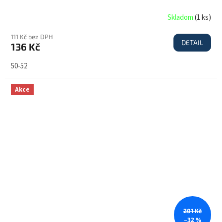
Skladom
(
1 ks
)
111 Kč bez DPH
DETAIL
136 Kč
50-52
Akce
201 Kč
–32 %