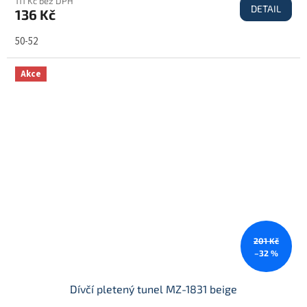
111 Kč bez DPH
DETAIL
136 Kč
50-52
Akce
201 Kč
–32 %
Dívčí pletený tunel MZ-1831 beige