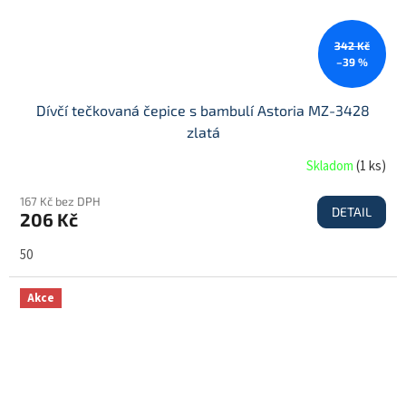
342 Kč
–39 %
Dívčí tečkovaná čepice s bambulí Astoria MZ-3428
zlatá
Skladom
(
1 ks
)
167 Kč bez DPH
DETAIL
206 Kč
50
Akce