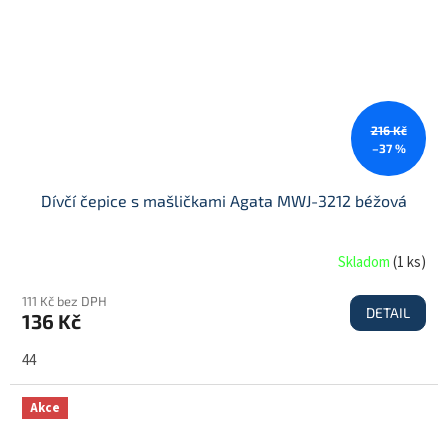
216 Kč
–37 %
Dívčí čepice s mašličkami Agata MWJ-3212 béžová
Skladom
(
1 ks
)
111 Kč bez DPH
DETAIL
136 Kč
44
Akce