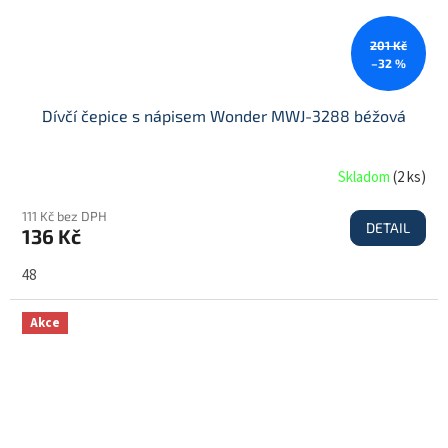
201 Kč
–32 %
Dívčí čepice s nápisem Wonder MWJ-3288 béžová
Skladom
(
2 ks
)
111 Kč bez DPH
DETAIL
136 Kč
48
Akce