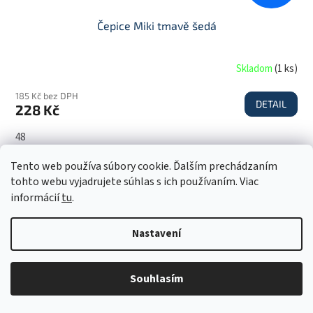
Čepice Miki tmavě šedá
Skladom
(
1 ks
)
185 Kč bez DPH
DETAIL
228 Kč
48
Tento web používa súbory cookie. Ďalším prechádzaním
Akce
tohto webu vyjadrujete súhlas s ich používaním. Viac
informácií
tu
.
Nastavení
Souhlasím