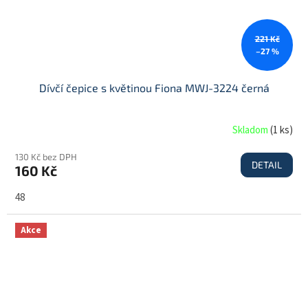
221 Kč
–27 %
Dívčí čepice s květinou Fiona MWJ-3224 černá
Skladom
(
1 ks
)
130 Kč bez DPH
DETAIL
160 Kč
48
Akce