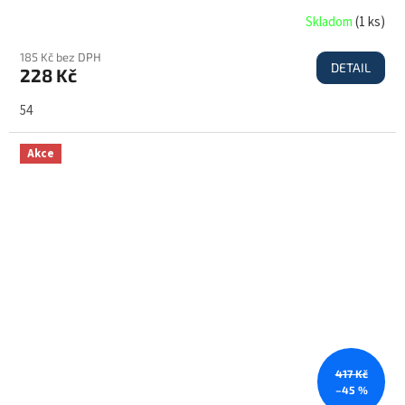
Skladom
(
1 ks
)
185 Kč bez DPH
DETAIL
228 Kč
54
Akce
417 Kč
–45 %