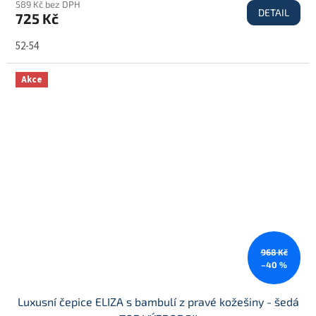
589 Kč bez DPH
DETAIL
725 Kč
52-54
Akce
968 Kč
–40 %
Luxusní čepice ELIZA s bambulí z pravé kožešiny - šedá