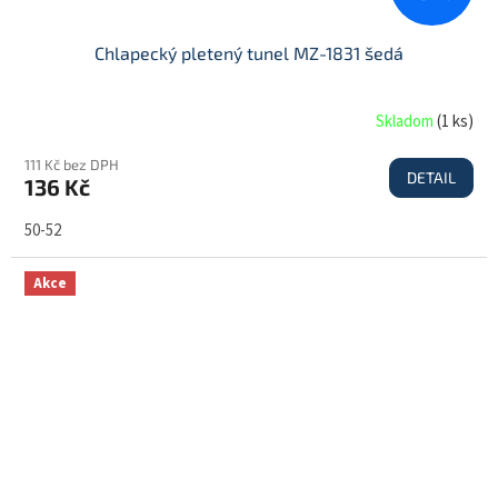
Chlapecký pletený tunel MZ-1831 šedá
Skladom
(
1 ks
)
111 Kč bez DPH
DETAIL
136 Kč
50-52
Akce