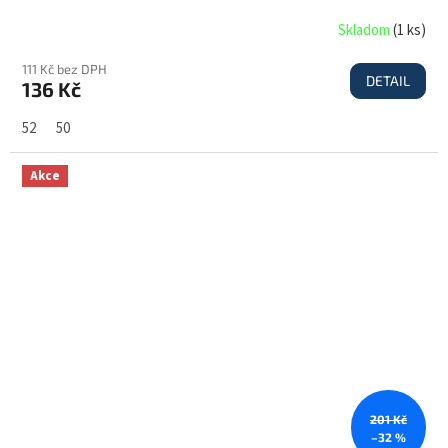
Skladom
(
1 ks
)
111 Kč bez DPH
DETAIL
136 Kč
52
50
Akce
201 Kč
–32 %