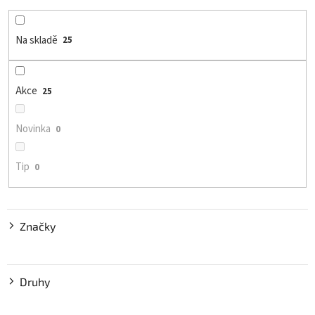
p
r
o
Na skladě
25
d
u
k
Akce
25
t
ů
Novinka
0
Tip
0
Značky
Druhy