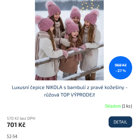
968 Kč
–27 %
Luxusní čepice NIKOLA s bambulí z pravé kožešiny -
růžová TOP VÝPRODEJ!
Skladom
(
1 ks
)
570 Kč bez DPH
DETAIL
701 Kč
52-54