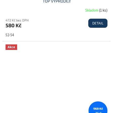
TOP VÝPRODEJ!
Skladom
(
1 ks
)
472 Kč bez DPH
DETAIL
580 Kč
52-54
Akce
968 Kč