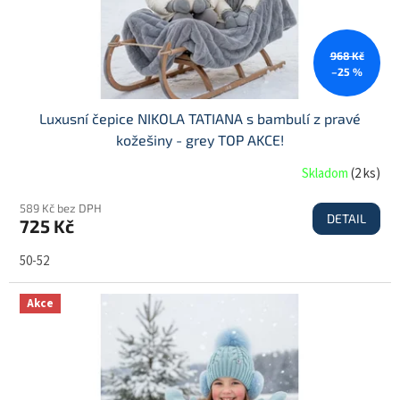
u
k
t
968 Kč
ů
–25 %
Luxusní čepice NIKOLA TATIANA s bambulí z pravé
kožešiny - grey TOP AKCE!
Skladom
(
2 ks
)
589 Kč bez DPH
DETAIL
725 Kč
50-52
Akce