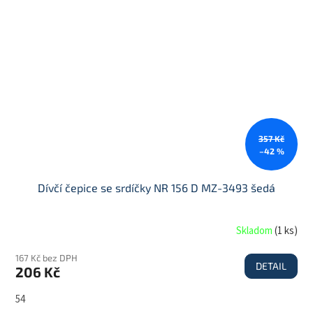
357 Kč
–42 %
Dívčí čepice se srdíčky NR 156 D MZ-3493 šedá
Skladom
(
1 ks
)
167 Kč bez DPH
DETAIL
206 Kč
54