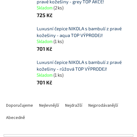
pravé kožešiny - grey TOP AKCE!
Skladom
(
2 ks
)
725 Kč
Luxusní čepice NIKOLA s bambulí z pravé
kožešiny - aqua TOP VÝPRODEJ!
Skladom
(
1 ks
)
701 Kč
Luxusní čepice NIKOLA s bambulí z pravé
kožešiny - růžová TOP VÝPRODEJ!
Skladom
(
1 ks
)
701 Kč
Ř
a
Doporučujeme
Nejlevnější
Nejdražší
Nejprodávanější
z
e
Abecedně
n
í