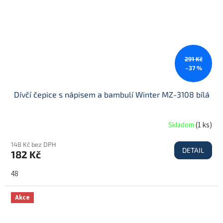
291 Kč
–37 %
Dívčí čepice s nápisem a bambulí Winter MZ-3108 bílá
Skladom
(
1 ks
)
148 Kč bez DPH
DETAIL
182 Kč
48
Akce