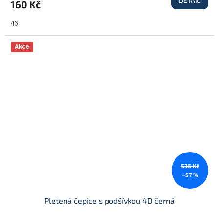
DETAIL
160 Kč
46
Akce
536 Kč
–57 %
Pletená čepice s podšívkou 4D černá