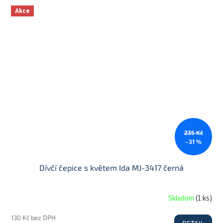
Akce
235 Kč
–31 %
Dívčí čepice s květem Ida MJ-3417 černá
Skladom
(
1 ks
)
130 Kč bez DPH