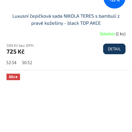
–25 %
Luxusní čepičková sada NIKOLA TERES s bambulí z
pravé kožešiny - black TOP AKCE
Skladom
(
1 ks
)
589 Kč bez DPH
DETAIL
725 Kč
52-54
50-52
Akce