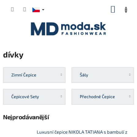
Přejít
NÁKUP
na
KOŠÍK
obsah
dívky
Zimní Čepice
Šály
Čepicové Sety
Přechodné Čepice
Nejprodávanější
Luxusní čepice NIKOLA TATIANA s bambulí z