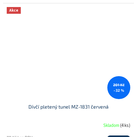
Akce
201 Kč
–32 %
Dívčí pletený tunel MZ-1831 červená
Skladom
(
4 ks
)