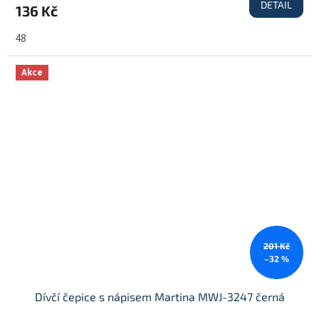
DETAIL
136 Kč
48
Akce
201 Kč
–32 %
Dívčí čepice s nápisem Martina MWJ-3247 černá