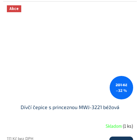
Akce
201 Kč
–32 %
Dívčí čepice s princeznou MWJ-3221 béžová
Skladom
(
1 ks
)
111 Kč bez DPH