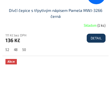
Dívčí čepice s třpytivým nápisem Pamela MWJ-3266
černá
Skladom
(
1 ks
)
111 Kč bez DPH
DETAIL
136 Kč
52
48
50
Akce