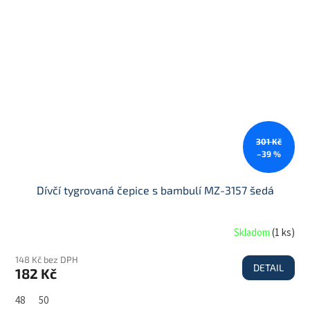
301 Kč
–39 %
Dívčí tygrovaná čepice s bambulí MZ-3157 šedá
Skladom
(
1 ks
)
148 Kč bez DPH
DETAIL
182 Kč
48
50