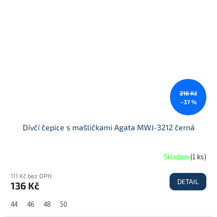
216 Kč
–37 %
Dívčí čepice s mašličkami Agata MWJ-3212 černá
Skladom
(
1 ks
)
111 Kč bez DPH
DETAIL
136 Kč
44
46
48
50