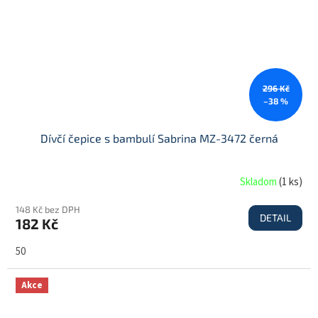
296 Kč
–38 %
Dívčí čepice s bambulí Sabrina MZ-3472 černá
Skladom
(
1 ks
)
148 Kč bez DPH
DETAIL
182 Kč
50
Akce