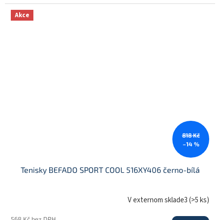
Akce
818 Kč
–14 %
Tenisky BEFADO SPORT COOL 516XY406 černo-bílá
V externom sklade3
(
>5 ks
)
568 Kč bez DPH