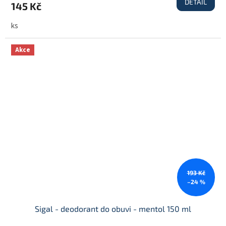
DETAIL
145 Kč
ks
Akce
193 Kč
–24 %
Sigal - deodorant do obuvi - mentol 150 ml