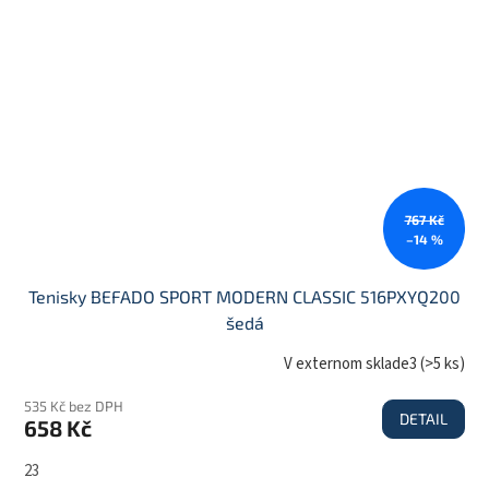
767 Kč
–14 %
Tenisky BEFADO SPORT MODERN CLASSIC 516PXYQ200
šedá
V externom sklade3
(
>5 ks
)
535 Kč bez DPH
DETAIL
658 Kč
23