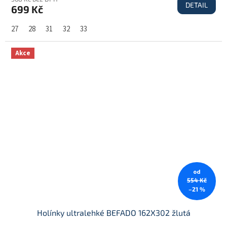
DETAIL
699 Kč
27
28
31
32
33
Akce
od
554 Kč
–21 %
Holínky ultralehké BEFADO 162X302 žlutá