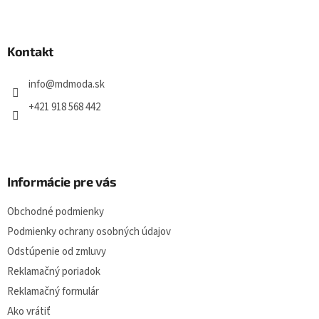
Z
á
á
d
p
a
a
Kontakt
c
t
í
í
p
info
@
mdmoda.sk
r
v
+421 918 568 442
k
y
v
ý
p
Informácie pre vás
i
s
Obchodné podmienky
u
Podmienky ochrany osobných údajov
Odstúpenie od zmluvy
Reklamačný poriadok
Reklamačný formulár
Ako vrátiť