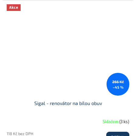
Akce
266 Kč
–45 %
Sigal - renovátor na bílou obuv
Skladom
(
3 ks
)
118 Kč bez DPH