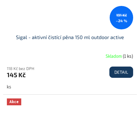
191 Kč
–24 %
Sigal - aktivní čistící pěna 150 ml outdoor active
Skladom
(
1 ks
)
118 Kč bez DPH
DETAIL
145 Kč
ks
Akce