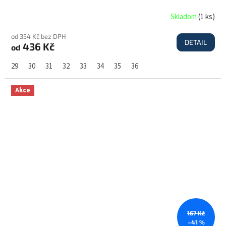
Skladom
(
1 ks
)
od 354 Kč bez DPH
DETAIL
436 Kč
od
29
30
31
32
33
34
35
36
Akce
167 Kč
–41 %