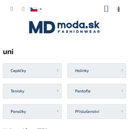
Přejít
NÁKUP
na
KOŠÍK
obsah
uni
Capáčky
Holínky
Tenisky
Pantofle
Ponožky
Příslušenství