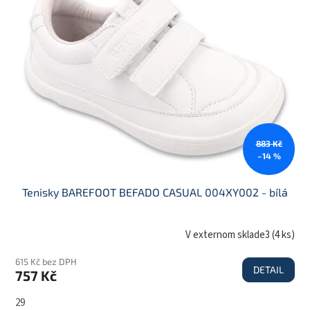
883 Kč
–14 %
Tenisky BAREFOOT BEFADO CASUAL 004XY002 - bílá
V externom sklade3
(
4 ks
)
615 Kč bez DPH
DETAIL
757 Kč
29