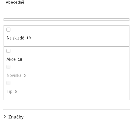
e
Abecedně
n
í
p
r
o
Na skladě
19
d
u
k
Akce
19
t
ů
Novinka
0
Tip
0
Značky