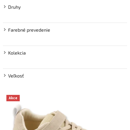
Druhy
Farebné prevedenie
Kolekcia
Veľkosť
V
Akce
ý
p
i
s
p