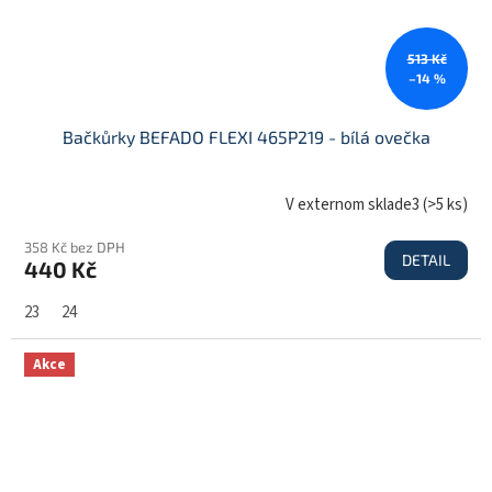
513 Kč
–14 %
Bačkůrky BEFADO FLEXI 465P219 - bílá ovečka
V externom sklade3
(
>5 ks
)
358 Kč bez DPH
DETAIL
440 Kč
23
24
Akce