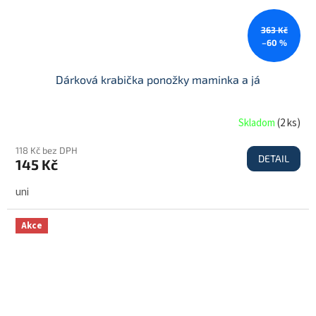
363 Kč
–60 %
Dárková krabička ponožky maminka a já
Skladom
(
2 ks
)
118 Kč bez DPH
DETAIL
145 Kč
uni
Akce