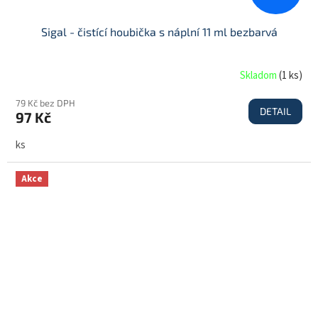
Sigal - čistící houbička s náplní 11 ml bezbarvá
Skladom
(
1 ks
)
79 Kč bez DPH
DETAIL
97 Kč
ks
Akce