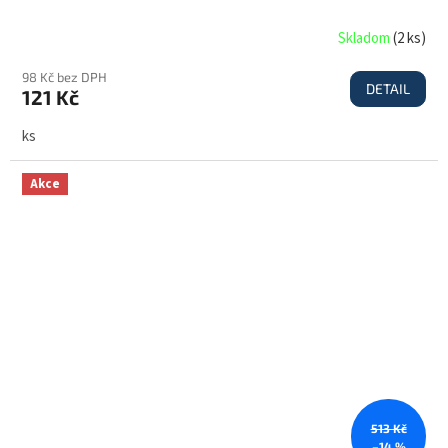
Skladom
(
2 ks
)
98 Kč bez DPH
DETAIL
121 Kč
ks
Akce
513 Kč
–14 %