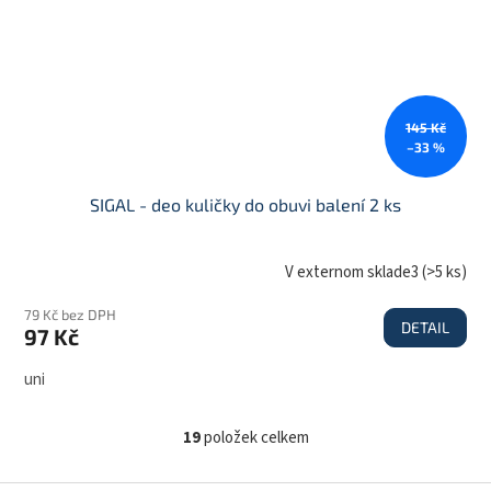
145 Kč
–33 %
SIGAL - deo kuličky do obuvi balení 2 ks
V externom sklade3
(
>5 ks
)
79 Kč bez DPH
DETAIL
97 Kč
uni
19
položek celkem
O
v
l