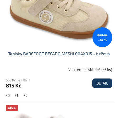
r
o
d
u
k
t
953 Kč
ů
–14 %
Tenisky BAREFOOT BEFADO MESHI 004X015 - béžová
V externom sklade3
(
>5 ks
)
663 Kč bez DPH
DETAIL
815 Kč
30
31
32
Akce