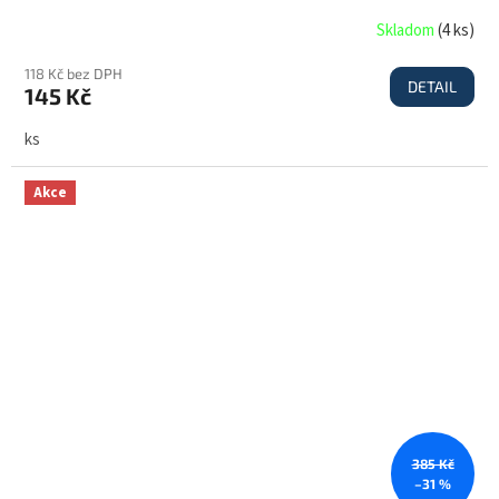
Skladom
(
4 ks
)
118 Kč bez DPH
DETAIL
145 Kč
ks
Akce
385 Kč
–31 %