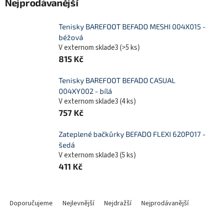
Nejprodávanější
Tenisky BAREFOOT BEFADO MESHI 004X015 -
béžová
V externom sklade3
(
>5 ks
)
815 Kč
Tenisky BAREFOOT BEFADO CASUAL
004XY002 - bílá
V externom sklade3
(
4 ks
)
757 Kč
Zateplené bačkůrky BEFADO FLEXI 620P017 -
šedá
V externom sklade3
(
5 ks
)
411 Kč
Ř
a
Doporučujeme
Nejlevnější
Nejdražší
Nejprodávanější
z