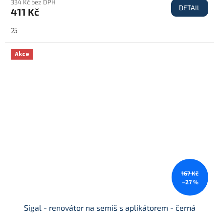
334 Kč bez DPH
DETAIL
411 Kč
25
Akce
167 Kč
–27 %
Sigal - renovátor na semiš s aplikátorem - černá