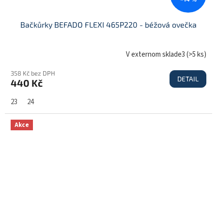
Bačkůrky BEFADO FLEXI 465P220 - béžová ovečka
V externom sklade3
(
>5 ks
)
358 Kč bez DPH
DETAIL
440 Kč
23
24
Akce