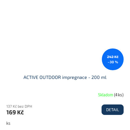
242 Kč
–30 %
ACTIVE OUTDOOR impregnace - 200 ml
Skladom
(
4 ks
)
137 Kč bez DPH
DETAIL
169 Kč
ks