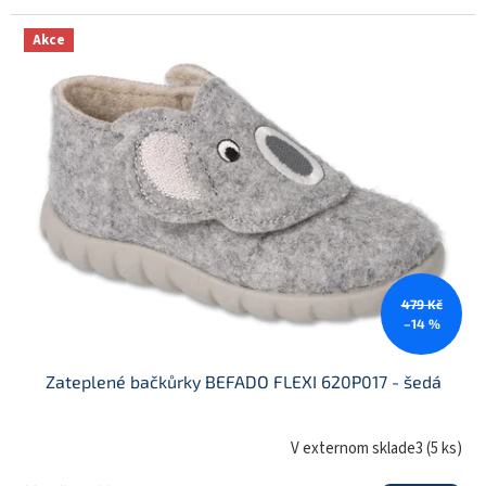
Akce
479 Kč
–14 %
Zateplené bačkůrky BEFADO FLEXI 620P017 - šedá
V externom sklade3
(
5 ks
)