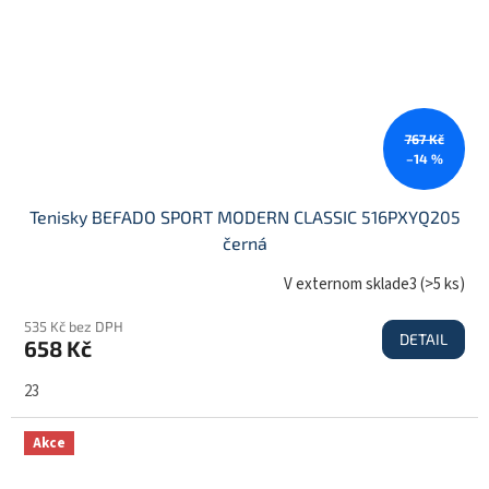
767 Kč
–14 %
Tenisky BEFADO SPORT MODERN CLASSIC 516PXYQ205
černá
V externom sklade3
(
>5 ks
)
535 Kč bez DPH
DETAIL
658 Kč
23
Akce