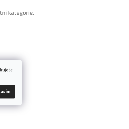
tní kategorie.
drujete
lasím