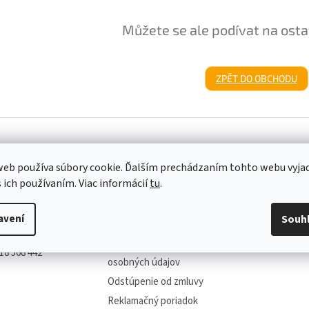
Můžete se ale podívat na osta
ZPĚT DO OBCHODU
eb používa súbory cookie. Ďalším prechádzaním tohto webu vyja
s ich používaním. Viac informácií
tu
.
Informácie pre vás
avení
Souh
Obchodné podmienky
mdmoda.sk
Podmienky ochrany
18 568 442
osobných údajov
Odstúpenie od zmluvy
Reklamačný poriadok