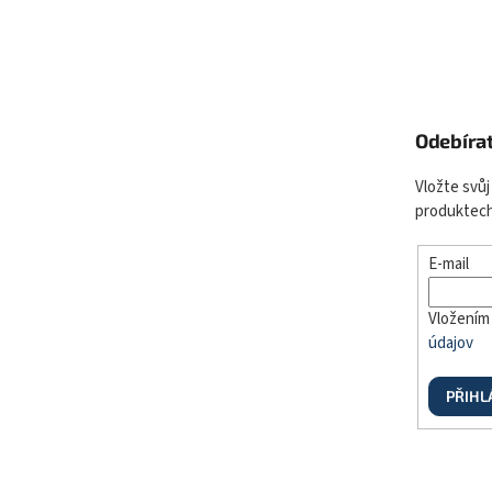
Odebíra
Vložte svůj
produktech
E-mail
Vložením 
údajov
PŘIHL