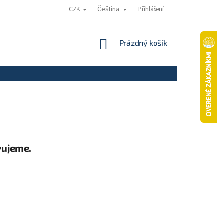
CZK
Čeština
Přihlášení
ODSTÚPENIE OD ZMLUVY
REKLAMAČNÝ PORIADOK
REKLAMAČNÝ
NÁKUPNÍ
Prázdný košík
KOŠÍK
vujeme.