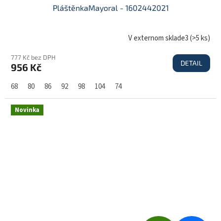
D
PláštěnkaMayoral - 1602442021
A
V externom sklade3
(
>5 ks
)
777 Kč bez DPH
DETAIL
956 Kč
R
68
80
86
92
98
104
74
M
Novinka
A