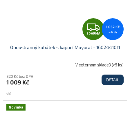
Z
1 052 Kč
–4 %
ZDARMA
D
Oboustranný kabátek s kapucí Mayoral - 1602441011
A
V externom sklade3
(
>5 ks
)
820 Kč bez DPH
DETAIL
1 009 Kč
R
68
M
Novinka
A