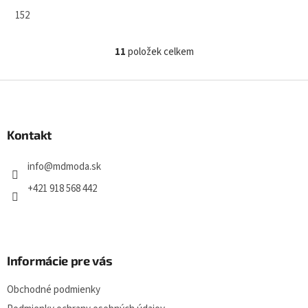
152
M
11
položek celkem
O
v
A
l
Z
á
á
d
p
a
a
Kontakt
c
t
í
í
p
info
@
mdmoda.sk
r
v
+421 918 568 442
k
y
v
ý
p
Informácie pre vás
i
s
Obchodné podmienky
u