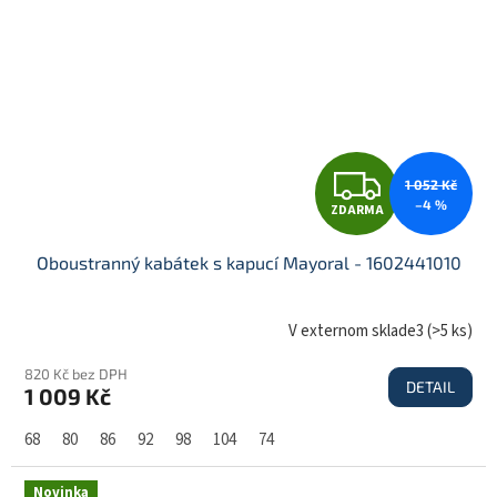
Z
1 052 Kč
–4 %
ZDARMA
D
Oboustranný kabátek s kapucí Mayoral - 1602441010
A
V externom sklade3
(
>5 ks
)
820 Kč bez DPH
DETAIL
1 009 Kč
R
68
80
86
92
98
104
74
M
Novinka