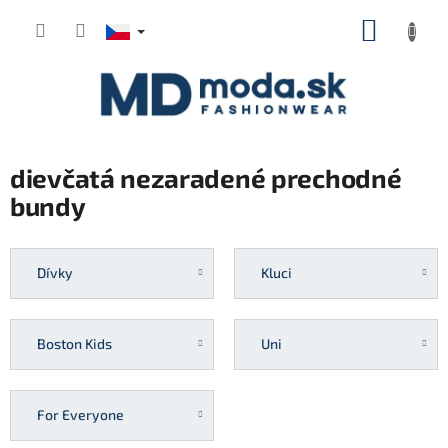
Přejít
NÁKUP
na
KOŠÍK
obsah
dievčatá nezaradené prechodné
bundy
Dívky
Kluci
Boston Kids
Uni
For Everyone