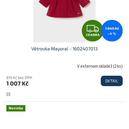
Z
1 049 Kč
–4 %
ZDARMA
D
Větrovka Mayoral - 1602407013
A
V externom sklade3
(
2 ks
)
819 Kč bez DPH
DETAIL
1 007 Kč
R
55
M
Novinka
A