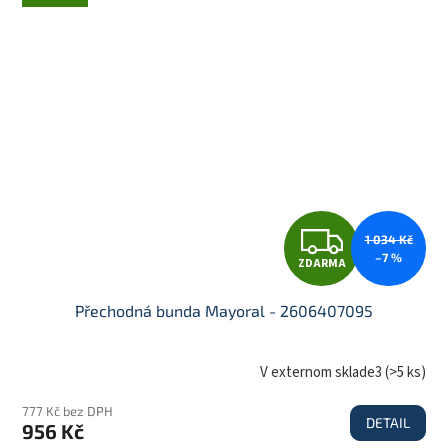
A
Z
1 034 Kč
–7 %
ZDARMA
D
Přechodná bunda Mayoral - 2606407095
A
V externom sklade3
(
>5 ks
)
777 Kč bez DPH
DETAIL
956 Kč
R