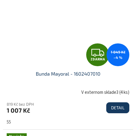
Z
1 049 Kč
–4 %
ZDARMA
D
Bunda Mayoral - 1602407010
A
V externom sklade3
(
4 ks
)
819 Kč bez DPH
DETAIL
1 007 Kč
R
55
M