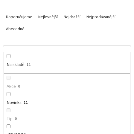
Ř
a
Doporučujeme
Nejlevnější
Nejdražší
Nejprodávanější
z
e
Abecedně
n
í
p
r
o
Na skladě
11
d
u
k
Akce
0
t
ů
Novinka
11
Tip
0