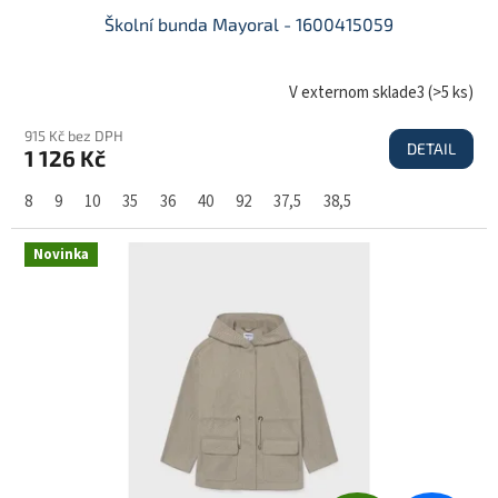
D
Školní bunda Mayoral - 1600415059
A
V externom sklade3
(
>5 ks
)
915 Kč bez DPH
DETAIL
1 126 Kč
R
8
9
10
35
36
40
92
37,5
38,5
M
Novinka
A