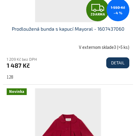
Z
1 550 Kč
–4 %
ZDARMA
D
Prodloužená bunda s kapucí Mayoral - 1607437060
A
V externom sklade3
(
>5 ks
)
1 209 Kč bez DPH
DETAIL
1 487 Kč
R
128
M
Novinka
A