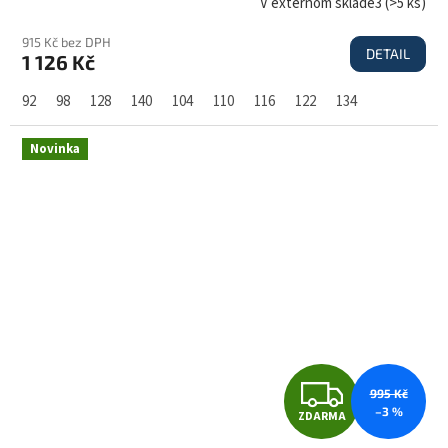
A
V externom sklade3
(
>5 ks
)
915 Kč bez DPH
DETAIL
1 126 Kč
R
92
98
128
140
104
110
116
122
134
M
Novinka
A
Z
995 Kč
–3 %
ZDARMA