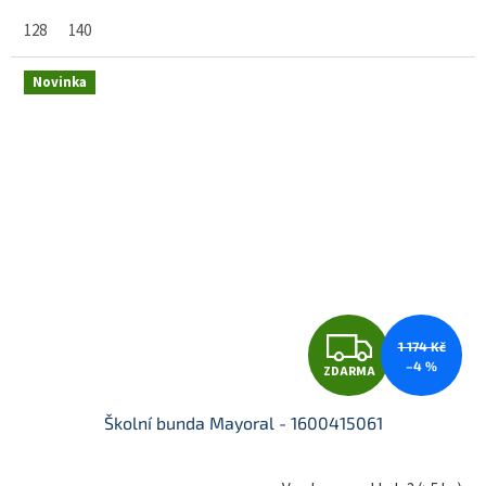
128
140
M
Novinka
A
Z
1 174 Kč
–4 %
ZDARMA
D
Školní bunda Mayoral - 1600415061