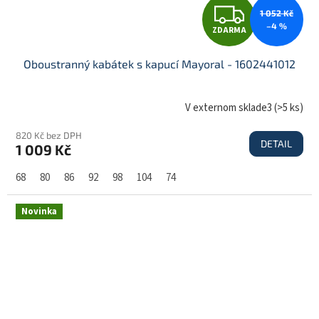
Z
1 052 Kč
–4 %
ZDARMA
D
Oboustranný kabátek s kapucí Mayoral - 1602441012
A
V externom sklade3
(
>5 ks
)
820 Kč bez DPH
DETAIL
1 009 Kč
R
68
80
86
92
98
104
74
M
Novinka
A