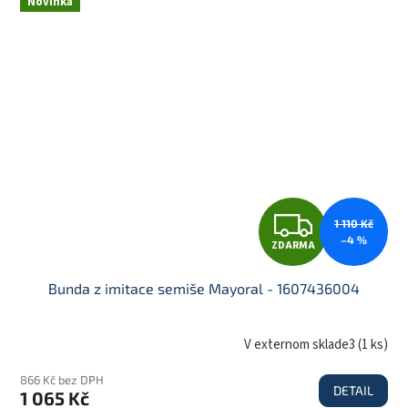
Novinka
A
Z
1 110 Kč
–4 %
ZDARMA
D
Bunda z imitace semiše Mayoral - 1607436004
A
V externom sklade3
(
1 ks
)
866 Kč bez DPH
DETAIL
1 065 Kč
R