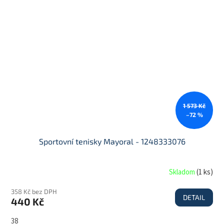
1 573 Kč
–72 %
Sportovní tenisky Mayoral - 1248333076
Skladom
(
1 ks
)
358 Kč bez DPH
DETAIL
440 Kč
38