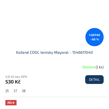
1 337 Kč
–60 %
Kožené COOL tenisky Mayoral - 1546611040
Skladom
(
1 ks
)
431 Kč bez DPH
DETAIL
530 Kč
35
37
38
Akce