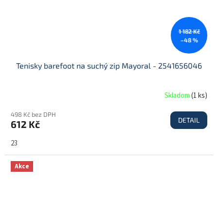
1 182 Kč
–48 %
Tenisky barefoot na suchý zip Mayoral - 2541656046
Skladom
(
1 ks
)
498 Kč bez DPH
DETAIL
612 Kč
23
Akce