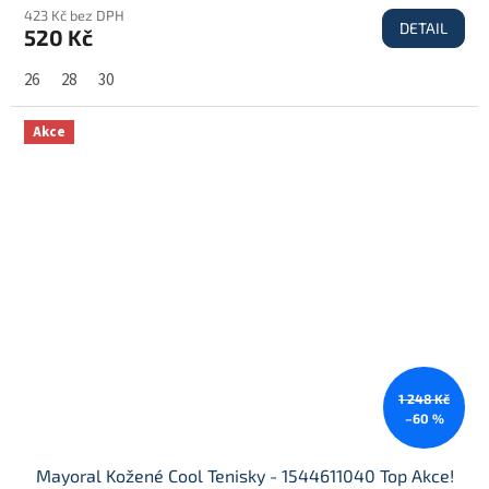
423 Kč bez DPH
DETAIL
520 Kč
26
28
30
Akce
1 248 Kč
–60 %
Mayoral Kožené Cool Tenisky - 1544611040 Top Akce!