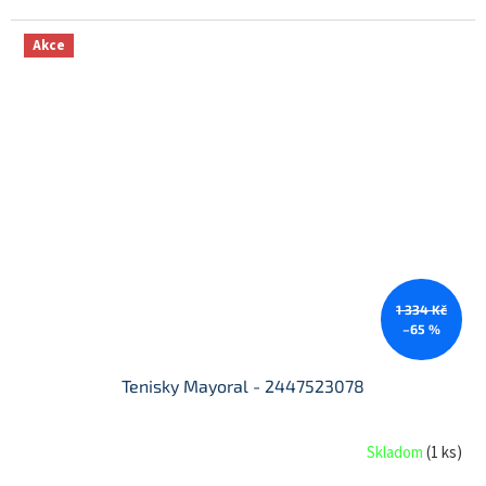
Akce
1 334 Kč
–65 %
Tenisky Mayoral - 2447523078
Skladom
(
1 ks
)