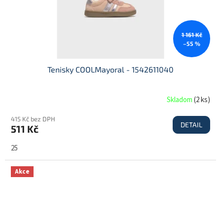
1 161 Kč
–55 %
Tenisky COOLMayoral - 1542611040
Skladom
(
2 ks
)
415 Kč bez DPH
DETAIL
511 Kč
25
Akce