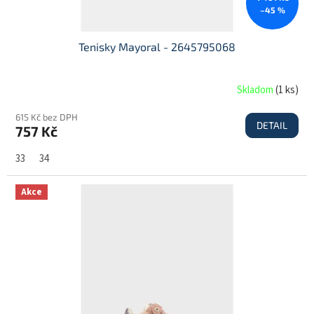
–45 %
Tenisky Mayoral - 2645795068
Skladom
(
1 ks
)
615 Kč bez DPH
DETAIL
757 Kč
33
34
Akce