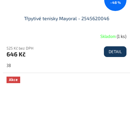
–48 %
Třpytivé tenisky Mayoral - 2545620046
Skladom
(
1 ks
)
525 Kč bez DPH
DETAIL
646 Kč
38
Akce