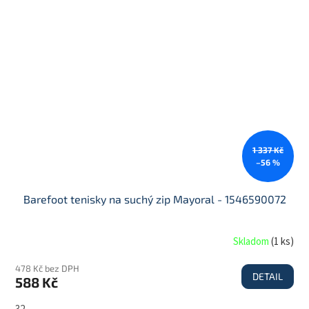
1 337 Kč
–56 %
Barefoot tenisky na suchý zip Mayoral - 1546590072
Skladom
(
1 ks
)
478 Kč bez DPH
DETAIL
588 Kč