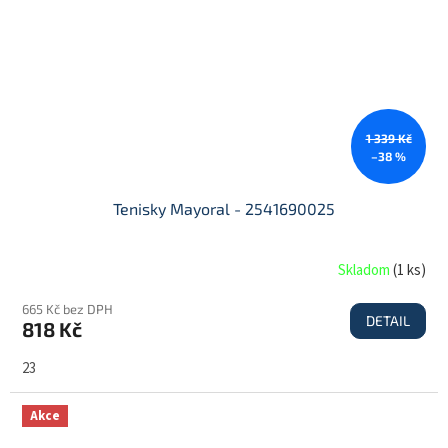
1 339 Kč
–38 %
Tenisky Mayoral - 2541690025
Skladom
(
1 ks
)
665 Kč bez DPH
DETAIL
818 Kč
23
Akce