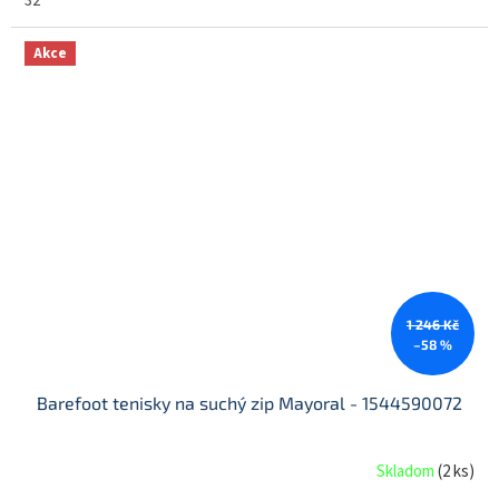
32
Akce
1 246 Kč
–58 %
Barefoot tenisky na suchý zip Mayoral - 1544590072
Skladom
(
2 ks
)