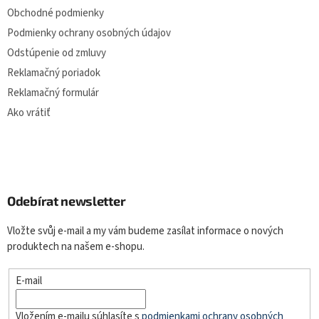
s
Obchodné podmienky
u
Podmienky ochrany osobných údajov
Odstúpenie od zmluvy
Reklamačný poriadok
Reklamačný formulár
Ako vrátiť
Odebírat newsletter
Vložte svůj e-mail a my vám budeme zasílat informace o nových
produktech na našem e-shopu.
E-mail
Vložením e-mailu súhlasíte s
podmienkami ochrany osobných