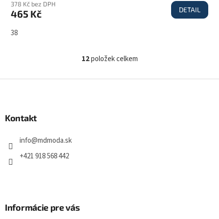
378 Kč bez DPH
DETAIL
465 Kč
38
12
položek celkem
O
v
l
Z
á
á
d
p
a
a
Kontakt
c
t
í
í
p
info
@
mdmoda.sk
r
v
+421 918 568 442
k
y
v
ý
p
Informácie pre vás
i