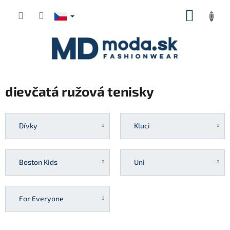
Přejít
NÁKUP
na
KOŠÍK
obsah
dievčatá ružová tenisky
Dívky
Kluci
Boston Kids
Uni
For Everyone