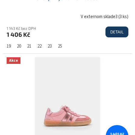
V externom sklade3
(
3 ks
)
1 143 Kč bez DPH
DETAIL
1 406 Kč
19
20
21
22
23
25
Akce
1 401 Kč