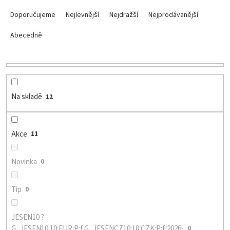
Ř
a
Doporučujeme
Nejlevnější
Nejdražší
Nejprodávanější
z
e
Abecedně
n
í
p
r
o
Na skladě
12
d
u
k
Akce
11
t
ů
Novinka
0
Tip
0
JESEN10 ?
G_JESEN10:10:EUR:P:f,G_JESENCZ10:10:CZK:P:f!2026-
0