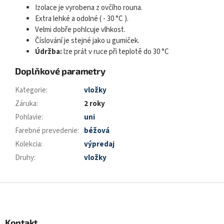
Izolace je vyrobena z ovčího rouna.
Extra lehké a odolné ( - 30 °C ).
Velmi dobře pohlcuje vlhkost.
Číslování je stejné jako u gumiček.
Údržba:
lze prát v ruce při teplotě do 30 °C
Doplňkové parametry
Kategorie
:
vložky
Záruka
:
2 roky
Pohlavie
:
uni
Farebné prevedenie
:
béžová
Kolekcia
:
výpredaj
Druhy
:
vložky
Z
á
p
a
Kontakt