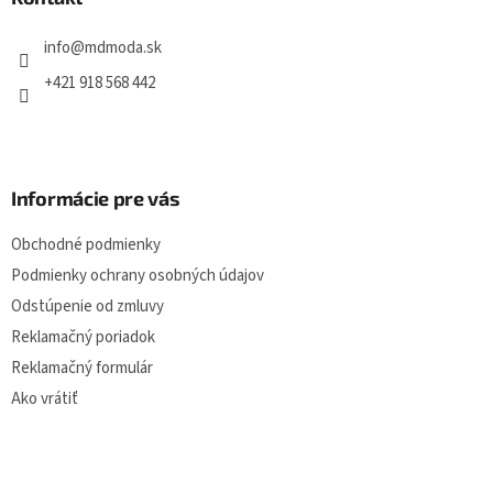
t
í
info
@
mdmoda.sk
+421 918 568 442
Informácie pre vás
Obchodné podmienky
Podmienky ochrany osobných údajov
Odstúpenie od zmluvy
Reklamačný poriadok
Reklamačný formulár
Ako vrátiť