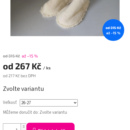
od 315 Kč
až –15 %
od 315 Kč
až –15 %
od
267 Kč
/ ks
od
217 Kč
bez DPH
Měrná
Zvolte variantu
cena:
Veľkosť
Můžeme doručit do:
Zvolte variantu