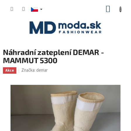
Přejít
NÁKUP
na
KOŠÍK
obsah
Náhradní zateplení DEMAR -
MAMMUT 5300
Značka:
demar
Akce