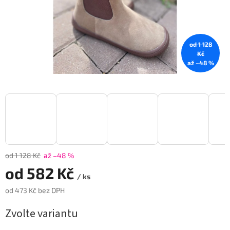
od 1 128
Kč
až –48 %
od 1 128 Kč
až –48 %
od
582 Kč
/ ks
od
473 Kč
bez DPH
Měrná
Zvolte variantu
cena: