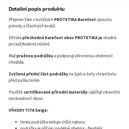
Detailní popis produktu
Přejeme Vám v botičkách
PROTETIKA
Barefoot
spoustu
pohody a šťastných kroků.
Dětská
přechodná barefoot obuv PROTETIKA je
vhodná
pro každodenní nošení.
Mají
pružnou podrážku
a
podporují přirozenou ohebnost
chodidla.
Zvýšená přední část podrážky
na špičce boty chrání botu
před poškozením.
Použité
certifikované přírodní materiály
zajišťují zdravotní
nezávadnost obuvi.
VÝHODY TITA beige:
tenká podrážka imituje chůzi naboso
podrážka je příčně i podélně ohebná - flexibilní