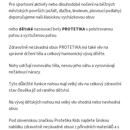
Pro sportovní aktivity nebo dlouhodobé nošení na běžných
městských površích (asfalt, dlažba, linoleum, plovoucí podlahy)
doporučujeme naši klasickou vycházkovou obuv
nebo
dětské
nazouvací boty
PROTETIKA
s polstrovanou
patou a vyztuženou patou.
Zdravotně nezávadná obuv PROTETIKA má také vliv na
správné držení těla a celkový harmonický vývoj dítěte.
Nohy udržují rovnováhu těla, nesou jeho váhu a vyrovnávají
nežádoucí nárazy.
Tyto důležité funkce nohou mají velký vliv na celkový zdravotní
stav člověka již od raného dětství.
Na vývoj dětských nohou má velký vliv vhodná nebo nevhodná
obuv.
Pod slovenskou značkou Protetika Kids najdete širokou
nabídku zdravotně nezávadné obuvi z přírodních materiálů a s