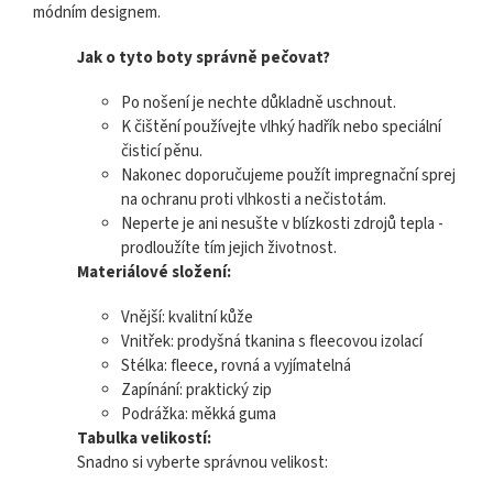
módním designem.
Jak o tyto boty správně pečovat?
Po nošení je nechte důkladně uschnout.
K čištění používejte vlhký hadřík nebo speciální
čisticí pěnu.
Nakonec doporučujeme použít impregnační sprej
na ochranu proti vlhkosti a nečistotám.
Neperte je ani nesušte v blízkosti zdrojů tepla -
prodloužíte tím jejich životnost.
Materiálové složení:
Vnější: kvalitní kůže
Vnitřek: prodyšná tkanina s fleecovou izolací
Stélka: fleece, rovná a vyjímatelná
Zapínání: praktický zip
Podrážka: měkká guma
Tabulka velikostí:
Snadno si vyberte správnou velikost: