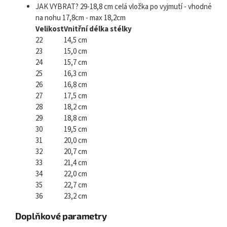
JAK VYBRAT? 29-18,8 cm celá vložka po vyjmutí - vhodné
na nohu 17,8cm - max 18,2cm
Velikost
Vnitřní délka stélky
22
14,5 cm
23
15,0 cm
24
15,7 cm
25
16,3 cm
26
16,8 cm
27
17,5 cm
28
18,2 cm
29
18,8 cm
30
19,5 cm
31
20,0 cm
32
20,7 cm
33
21,4 cm
34
22,0 cm
35
22,7 cm
36
23,2 cm
Doplňkové parametry