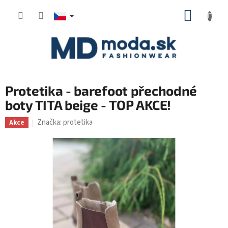
Přejít
NÁKUP
na
KOŠÍK
obsah
Protetika - barefoot přechodné
boty TITA beige - TOP AKCE!
Značka:
protetika
Akce