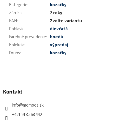
Kategorie
:
kozačky
Záruka
:
2 roky
EAN
:
Zvolte variantu
Pohlavie
:
dievčatá
Farebné prevedenie
:
hnedá
Kolekcia
:
výpredaj
Druhy
:
kozačky
Z
á
p
a
Kontakt
t
í
info
@
mdmoda.sk
+421 918 568 442