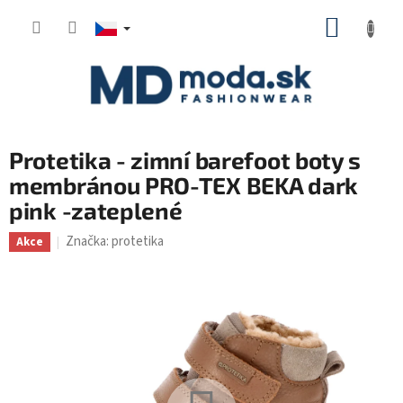
Přejít
NÁKUP
na
KOŠÍK
obsah
Protetika - zimní barefoot boty s
membránou PRO-TEX BEKA dark
pink -zateplené
Značka:
protetika
Akce