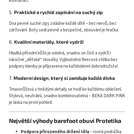
koordinaci.
5.
Praktické a rychlé zapínání na suchý zip
Dva pevné suché zipy zvládne každé dítě – bez nervů, bez
zdržování. Boty sedí pevně a bezpečně, obouvání je hračka.
6.
Kvalitní materiály, které vydrží
Hladká přírodní kůže je odolná, snadno se čistí a vydrží i
náročné „dětské“ zkoušky. Vyjímatelná fleecová stélka bez
podpory klenby je připravena na každodenní dobrodružství.
7.
Moderní design, který si zamiluje každá dívka
Tmavorůžová s hnědými detaily se hodí ke každému oblečení.
Stylová, neutrální, snadno kombinovatelná – BEKA DARK PINK
je láska na první pohled.
Největší výhody barefoot obuvi Protetika
Podpora přirozeného držení těla
– rovná podrážka