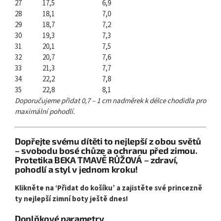
27
17,5
6,9
28
18,1
7,0
29
18,7
7,2
30
19,3
7,3
31
20,1
7,5
32
20,7
7,6
33
21,3
7,7
34
22,2
7,8
35
22,8
8,1
Doporučujeme přidat 0,7 – 1 cm nadměrek k délce chodidla pro
maximální pohodlí.
Dopřejte svému dítěti to nejlepší z obou světů
– svobodu bosé chůze a ochranu před zimou.
Protetika BEKA TMAVĚ RŮŽOVÁ – zdraví,
pohodlí a styl v jednom kroku!
Klikněte na ‘Přidat do košíku’ a zajistěte své princezně
ty nejlepší zimní boty ještě dnes!
Doplňkové parametry