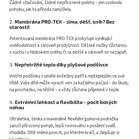
Žádné stlačování, žádné nepřirozené polohy – jen svoboda
pohybu, jak to příroda zamýšlela.
2.
Membrána PRO-TEX – zima, déšť, sníh? Bez
starostí!
Patentovaná membrána PRO-TEX poskytuje vynikající
voděodolnost a zároveň prodyšnost. Dětské nožky zůstanou
v suchu i v hlubokém sněhu či za deště a zároveň se nezapaří.
3.
Nepřetržité teplo díky plyšové podšívce
Vnitřní podšívka z umělé kožešiny patří k nejteplejším ve své
třídě. Vaše dítě může vyrazit ven za každého počasí – do školy,
na procházku, na hřiště – a vždy zůstane příjemně v teple.
4.
Extrémní lehkost a flexibilita – pocit bosých
nohou
Ultralehká, tenká a maximálně flexibilní gumová podrážka
zaručí přirozený pohyb, lepší rovnováhu a posílení svalů
chodidla. Dítě vnímá povrch, po kterém kráčí, a zlepšuje si