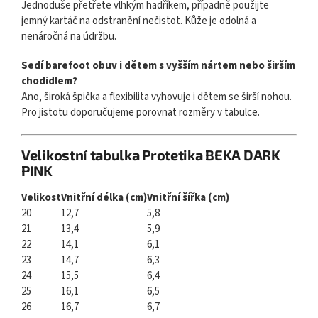
Jednoduše přetřete vlhkým hadříkem, případně použijte
jemný kartáč na odstranění nečistot. Kůže je odolná a
nenáročná na údržbu.
Sedí barefoot obuv i dětem s vyšším nártem nebo širším
chodidlem?
Ano, široká špička a flexibilita vyhovuje i dětem se širší nohou.
Pro jistotu doporučujeme porovnat rozměry v tabulce.
Velikostní tabulka Protetika BEKA DARK
PINK
Velikost
Vnitřní délka (cm)
Vnitřní šířka (cm)
20
12,7
5,8
21
13,4
5,9
22
14,1
6,1
23
14,7
6,3
24
15,5
6,4
25
16,1
6,5
26
16,7
6,7