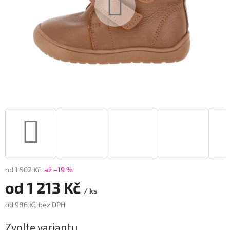
od 1 502 Kč
až –19 %
od
1 213 Kč
/ ks
od
986 Kč
bez DPH
Měrná
Zvolte variantu