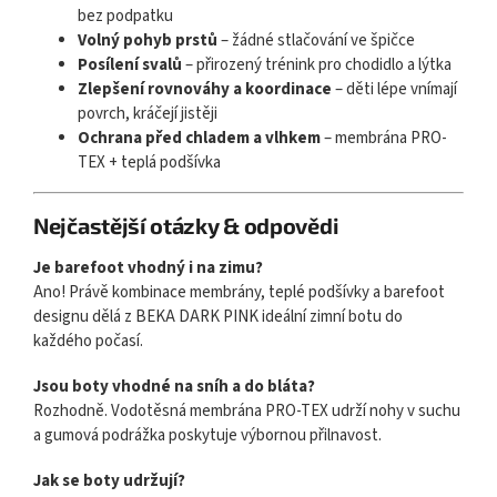
bez podpatku
Volný pohyb prstů
– žádné stlačování ve špičce
Posílení svalů
– přirozený trénink pro chodidlo a lýtka
Zlepšení rovnováhy a koordinace
– děti lépe vnímají
povrch, kráčejí jistěji
Ochrana před chladem a vlhkem
– membrána PRO-
TEX + teplá podšívka
Nejčastější otázky & odpovědi
Je barefoot vhodný i na zimu?
Ano! Právě kombinace membrány, teplé podšívky a barefoot
designu dělá z BEKA DARK PINK ideální zimní botu do
každého počasí.
Jsou boty vhodné na sníh a do bláta?
Rozhodně. Vodotěsná membrána PRO-TEX udrží nohy v suchu
a gumová podrážka poskytuje výbornou přilnavost.
Jak se boty udržují?