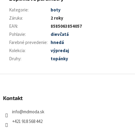
Kategorie
:
boty
Záruka
:
2 roky
EAN
:
8585063854057
Pohlavie
:
dievčatá
Farebné prevedenie
:
hnedá
Kolekcia
:
výpredaj
Druhy
:
topánky
Z
á
p
a
Kontakt
t
í
info
@
mdmoda.sk
+421 918 568 442