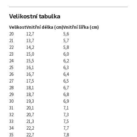
Velikostní tabulka
Velikost
Vnitřní délka (cm)
Vnitřní šířka (cm)
20
12,7
5,6
21
13,7
5,7
22
14,2
5,8
23
15,0
6,0
24
15,5
6,2
25
16,1
6,3
26
16,7
6,4
27
17,5
6,5
28
18,1
6,7
29
18,7
6,8
30
19,3
6,9
31
20,1
7,1
32
20,7
7,3
33
21,3
7,5
34
22,2
7,7
35
22,7
7,8