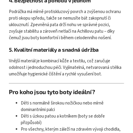
4.
Bezpečnost a pohodlí v jednom
Podrážka má mírně protiskluzový povrch a zvýšenou ochranu
proti okopu vpředu, takže se nemusíte bát zakopnutí či
uklouznutí. Zpevněná pata drží nohu ve správné pozici,
zvyšuje stabilitu a zároveň netlačí na Achillovu patu – díky
čemuž jsou boty komfortní i během celodenního nošení.
5.
Kvalitní materiály a snadná údržba
Vnější materiál je kombinací kůže a textilu, což zaručuje
odolnost i jednoduchou péči. Vyjímatelná, netvarovaná stélka
umožňuje hygienické čištění a rychlé vysušení bot.
Pro koho jsou tyto boty ideální?
Děti s normálně širokou nožičkou nebo mírně
dominantními palci
Děti s úzkou patou a kotníkem (boty se dobře
přizpůsobí)
Pro všechny, kterým záleží na zdravém vývoji chodidla,