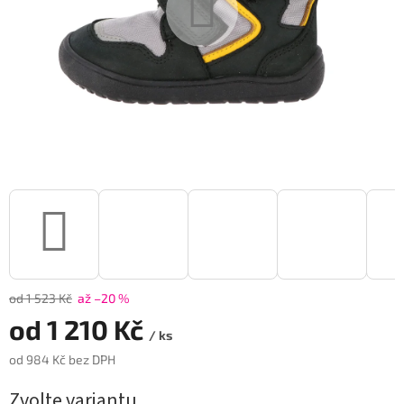
od 1 523 Kč
až –20 %
od
1 210 Kč
/ ks
od
984 Kč
bez DPH
Měrná
Zvolte variantu