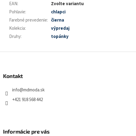
EAN
:
Zvolte variantu
Pohlavie
:
chlapci
Farebné prevedenie
:
čierna
Kolekcia
:
výpredaj
Druhy
:
topánky
Z
á
p
a
Kontakt
t
í
info
@
mdmoda.sk
+421 918 568 442
Informácie pre vás