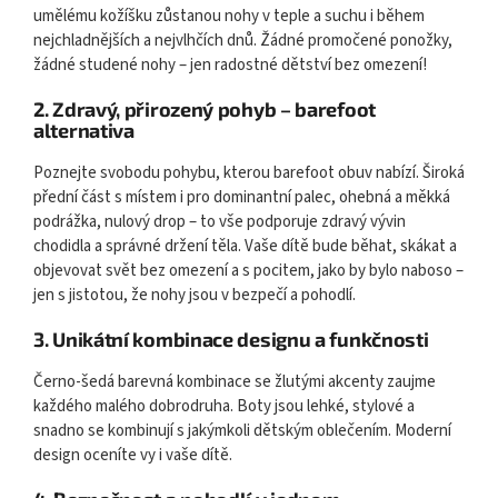
umělému kožíšku zůstanou nohy v teple a suchu i během
nejchladnějších a nejvlhčích dnů. Žádné promočené ponožky,
žádné studené nohy – jen radostné dětství bez omezení!
2.
Zdravý, přirozený pohyb – barefoot
alternativa
Poznejte svobodu pohybu, kterou barefoot obuv nabízí. Široká
přední část s místem i pro dominantní palec, ohebná a měkká
podrážka, nulový drop – to vše podporuje zdravý vývin
chodidla a správné držení těla. Vaše dítě bude běhat, skákat a
objevovat svět bez omezení a s pocitem, jako by bylo naboso –
jen s jistotou, že nohy jsou v bezpečí a pohodlí.
3.
Unikátní kombinace designu a funkčnosti
Černo-šedá barevná kombinace se žlutými akcenty zaujme
každého malého dobrodruha. Boty jsou lehké, stylové a
snadno se kombinují s jakýmkoli dětským oblečením. Moderní
design oceníte vy i vaše dítě.