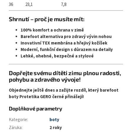
36
23,1
7,8
Shrnutí – proč je musíte mít:
100% komfort a ochrana v zimě
Barefoot alternativa pro zdravý vývin nohou
Inovativní TEX membrána a hřejivý kožíšek
Moderní, funkční design s důrazem na detaily
Lehké, ohebné, bezpečné a stylové
Dopřejte svému dítěti zimu plnou radosti,
pohybu a zdravého vývoje!
Objednejte ještě dnes a zažijte rozdíl, který barefoot
boty Protetika GERO černé přinášejí!
Doplňkové parametry
Kategorie
:
boty
Záruka
:
2 roky