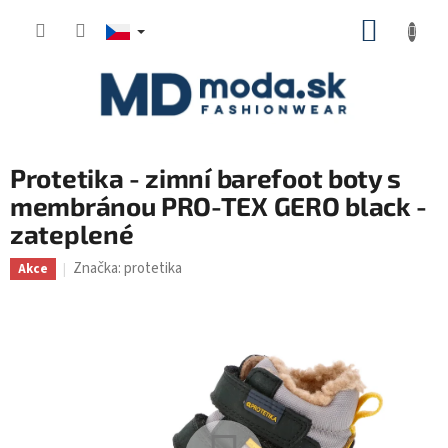
Přejít
NÁKUP
na
KOŠÍK
obsah
Protetika - zimní barefoot boty s
membránou PRO-TEX GERO black -
zateplené
Značka:
protetika
Akce