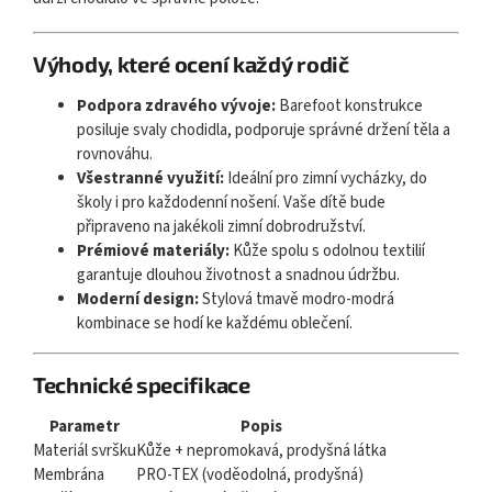
Výhody, které ocení každý rodič
Podpora zdravého vývoje:
Barefoot konstrukce
posiluje svaly chodidla, podporuje správné držení těla a
rovnováhu.
Všestranné využití:
Ideální pro zimní vycházky, do
školy i pro každodenní nošení. Vaše dítě bude
připraveno na jakékoli zimní dobrodružství.
Prémiové materiály:
Kůže spolu s odolnou textilií
garantuje dlouhou životnost a snadnou údržbu.
Moderní design:
Stylová tmavě modro-modrá
kombinace se hodí ke každému oblečení.
Technické specifikace
Parametr
Popis
Materiál svršku
Kůže + nepromokavá, prodyšná látka
Membrána
PRO-TEX (voděodolná, prodyšná)