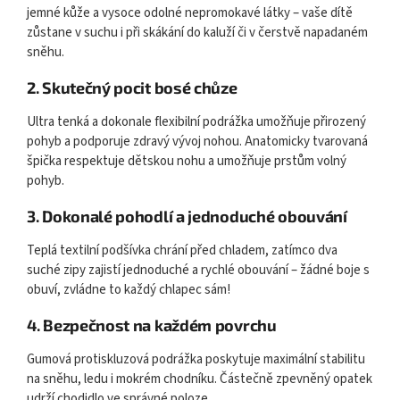
jemné kůže a vysoce odolné nepromokavé látky – vaše dítě
zůstane v suchu i při skákání do kaluží či v čerstvě napadaném
sněhu.
2. Skutečný pocit bosé chůze
Ultra tenká a dokonale flexibilní podrážka umožňuje přirozený
pohyb a podporuje zdravý vývoj nohou. Anatomicky tvarovaná
špička respektuje dětskou nohu a umožňuje prstům volný
pohyb.
3. Dokonalé pohodlí a jednoduché obouvání
Teplá textilní podšívka chrání před chladem, zatímco dva
suché zipy zajistí jednoduché a rychlé obouvání – žádné boje s
obuví, zvládne to každý chlapec sám!
4. Bezpečnost na každém povrchu
Gumová protiskluzová podrážka poskytuje maximální stabilitu
na sněhu, ledu i mokrém chodníku. Částečně zpevněný opatek
udrží chodidlo ve správné poloze.