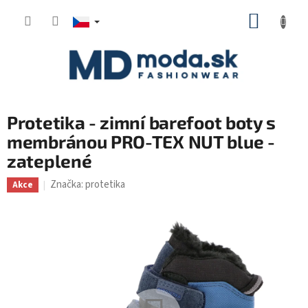
Přejít
NÁKUP
na
KOŠÍK
obsah
Protetika - zimní barefoot boty s
membránou PRO-TEX NUT blue -
zateplené
Značka:
protetika
Akce