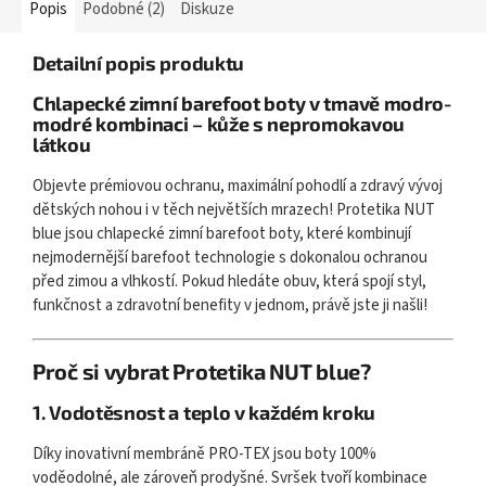
Popis
Podobné (2)
Diskuze
Detailní popis produktu
Chlapecké zimní barefoot boty v tmavě modro-
modré kombinaci – kůže s nepromokavou
látkou
Objevte prémiovou ochranu, maximální pohodlí a zdravý vývoj
dětských nohou i v těch největších mrazech! Protetika NUT
blue jsou chlapecké zimní barefoot boty, které kombinují
nejmodernější barefoot technologie s dokonalou ochranou
před zimou a vlhkostí. Pokud hledáte obuv, která spojí styl,
funkčnost a zdravotní benefity v jednom, právě jste ji našli!
Proč si vybrat Protetika NUT blue?
1. Vodotěsnost a teplo v každém kroku
Díky inovativní membráně PRO-TEX jsou boty 100%
voděodolné, ale zároveň prodyšné. Svršek tvoří kombinace