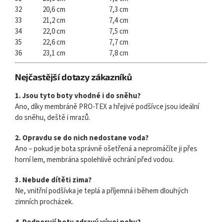
32
20,6 cm
7,3 cm
33
21,2 cm
7,4 cm
34
22,0 cm
7,5 cm
35
22,6 cm
7,7 cm
36
23,1 cm
7,8 cm
Nejčastější dotazy zákazníků
1. Jsou tyto boty vhodné i do sněhu?
Ano, díky membráně PRO-TEX a hřejivé podšívce jsou ideální
do sněhu, deště i mrazů.
2. Opravdu se do nich nedostane voda?
Ano – pokud je bota správně ošetřená a nepromáčíte ji přes
horní lem, membrána spolehlivě ochrání před vodou.
3. Nebude dítěti zima?
Ne, vnitřní podšívka je teplá a příjemná i během dlouhých
zimních procházek.