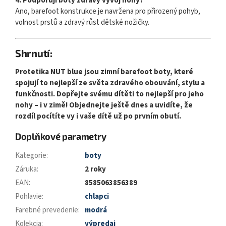
4. Podporují boty zdravý vývoj nohy?
Ano, barefoot konstrukce je navržena pro přirozený pohyb,
volnost prstů a zdravý růst dětské nožičky.
Shrnutí:
Protetika NUT blue jsou zimní barefoot boty, které
spojují to nejlepší ze světa zdravého obouvání, stylu a
funkčnosti. Dopřejte svému dítěti to nejlepší pro jeho
nohy – i v zimě! Objednejte ještě dnes a uvidíte, že
rozdíl pocítíte vy i vaše dítě už po prvním obutí.
Doplňkové parametry
Kategorie
:
boty
Záruka
:
2 roky
EAN
:
8585063856389
Pohlavie
:
chlapci
Farebné prevedenie
:
modrá
Kolekcia
:
výpredaj