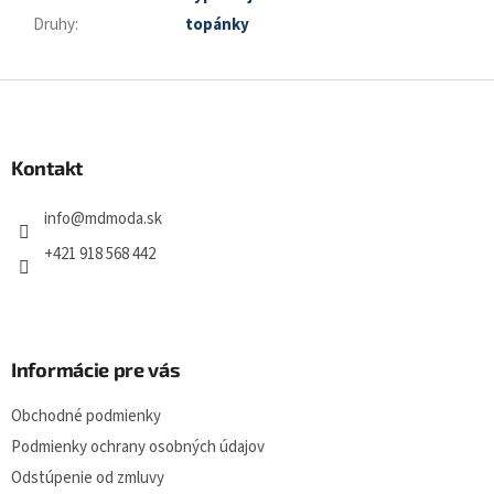
Druhy
:
topánky
Z
á
p
a
Kontakt
t
í
info
@
mdmoda.sk
+421 918 568 442
Informácie pre vás
Obchodné podmienky
Podmienky ochrany osobných údajov
Odstúpenie od zmluvy