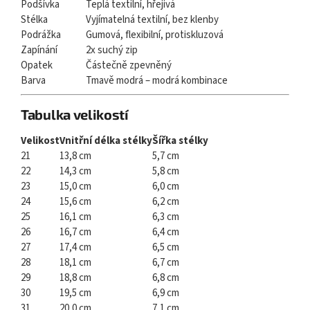
Podšívka
Teplá textilní, hřejivá
Stélka
Vyjímatelná textilní, bez klenby
Podrážka
Gumová, flexibilní, protiskluzová
Zapínání
2x suchý zip
Opatek
Částečně zpevněný
Barva
Tmavě modrá – modrá kombinace
Tabulka velikostí
Velikost
Vnitřní délka stélky
Šířka stélky
21
13,8 cm
5,7 cm
22
14,3 cm
5,8 cm
23
15,0 cm
6,0 cm
24
15,6 cm
6,2 cm
25
16,1 cm
6,3 cm
26
16,7 cm
6,4 cm
27
17,4 cm
6,5 cm
28
18,1 cm
6,7 cm
29
18,8 cm
6,8 cm
30
19,5 cm
6,9 cm
31
20,0 cm
7,1 cm