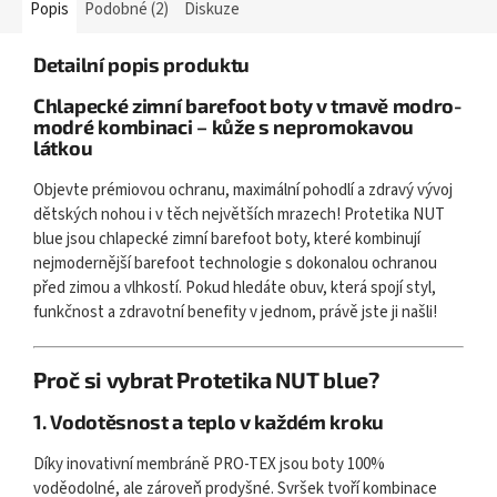
Popis
Podobné (2)
Diskuze
Detailní popis produktu
Chlapecké zimní barefoot boty v tmavě modro-
modré kombinaci – kůže s nepromokavou
látkou
Objevte prémiovou ochranu, maximální pohodlí a zdravý vývoj
dětských nohou i v těch největších mrazech! Protetika NUT
blue jsou chlapecké zimní barefoot boty, které kombinují
nejmodernější barefoot technologie s dokonalou ochranou
před zimou a vlhkostí. Pokud hledáte obuv, která spojí styl,
funkčnost a zdravotní benefity v jednom, právě jste ji našli!
Proč si vybrat Protetika NUT blue?
1. Vodotěsnost a teplo v každém kroku
Díky inovativní membráně PRO-TEX jsou boty 100%
voděodolné, ale zároveň prodyšné. Svršek tvoří kombinace