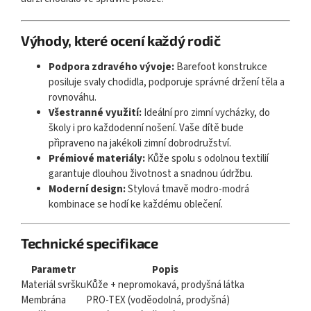
Výhody, které ocení každý rodič
Podpora zdravého vývoje:
Barefoot konstrukce
posiluje svaly chodidla, podporuje správné držení těla a
rovnováhu.
Všestranné využití:
Ideální pro zimní vycházky, do
školy i pro každodenní nošení. Vaše dítě bude
připraveno na jakékoli zimní dobrodružství.
Prémiové materiály:
Kůže spolu s odolnou textilií
garantuje dlouhou životnost a snadnou údržbu.
Moderní design:
Stylová tmavě modro-modrá
kombinace se hodí ke každému oblečení.
Technické specifikace
Parametr
Popis
Materiál svršku
Kůže + nepromokavá, prodyšná látka
Membrána
PRO-TEX (voděodolná, prodyšná)