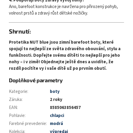
4. Podporují boty zdravý vývoj nohy?
Ano, barefoot konstrukce je navržena pro přirozený pohyb,
volnost prstů a zdravý růst dětské nožičky.
Shrnutí:
Protetika NUT blue jsou zimní barefoot boty, které
spojují to nejlepší ze světa zdravého obouvání, stylu a
funkčnosti. Dopřejte svému dítěti to nejlepší pro jeho
nohy – i v zimě! Objednejte ještě dnes a uvidíte, že
rozdíl pocítíte vy i vaše dítě už po prvním obutí.
Doplňkové parametry
Kategorie
:
boty
Záruka
:
2 roky
EAN
:
8585063856457
Pohlavie
:
chlapci
Farebné prevedenie
:
modrá
Kolekcia
:
výpredaj