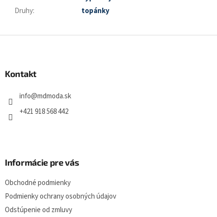
Druhy
:
topánky
Z
á
p
a
Kontakt
t
í
info
@
mdmoda.sk
+421 918 568 442
Informácie pre vás
Obchodné podmienky
Podmienky ochrany osobných údajov
Odstúpenie od zmluvy