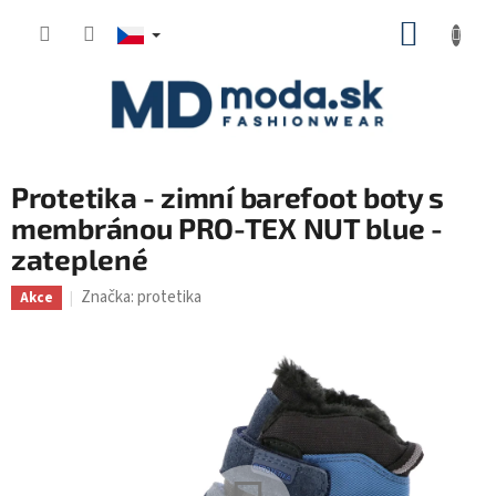
Přejít
NÁKUP
na
KOŠÍK
obsah
Protetika - zimní barefoot boty s
membránou PRO-TEX NUT blue -
zateplené
Značka:
protetika
Akce