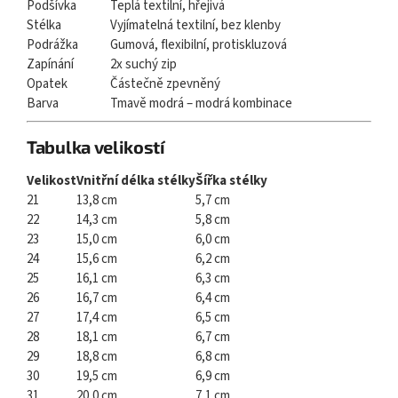
Podšívka
Teplá textilní, hřejivá
Stélka
Vyjímatelná textilní, bez klenby
Podrážka
Gumová, flexibilní, protiskluzová
Zapínání
2x suchý zip
Opatek
Částečně zpevněný
Barva
Tmavě modrá – modrá kombinace
Tabulka velikostí
Velikost
Vnitřní délka stélky
Šířka stélky
21
13,8 cm
5,7 cm
22
14,3 cm
5,8 cm
23
15,0 cm
6,0 cm
24
15,6 cm
6,2 cm
25
16,1 cm
6,3 cm
26
16,7 cm
6,4 cm
27
17,4 cm
6,5 cm
28
18,1 cm
6,7 cm
29
18,8 cm
6,8 cm
30
19,5 cm
6,9 cm
31
20,0 cm
7,1 cm