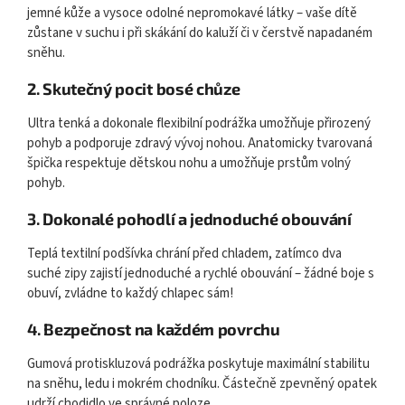
jemné kůže a vysoce odolné nepromokavé látky – vaše dítě
zůstane v suchu i při skákání do kaluží či v čerstvě napadaném
sněhu.
2. Skutečný pocit bosé chůze
Ultra tenká a dokonale flexibilní podrážka umožňuje přirozený
pohyb a podporuje zdravý vývoj nohou. Anatomicky tvarovaná
špička respektuje dětskou nohu a umožňuje prstům volný
pohyb.
3. Dokonalé pohodlí a jednoduché obouvání
Teplá textilní podšívka chrání před chladem, zatímco dva
suché zipy zajistí jednoduché a rychlé obouvání – žádné boje s
obuví, zvládne to každý chlapec sám!
4. Bezpečnost na každém povrchu
Gumová protiskluzová podrážka poskytuje maximální stabilitu
na sněhu, ledu i mokrém chodníku. Částečně zpevněný opatek
udrží chodidlo ve správné poloze.