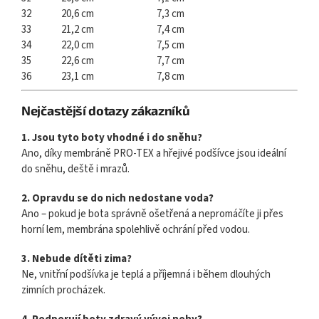
32
20,6 cm
7,3 cm
33
21,2 cm
7,4 cm
34
22,0 cm
7,5 cm
35
22,6 cm
7,7 cm
36
23,1 cm
7,8 cm
Nejčastější dotazy zákazníků
1. Jsou tyto boty vhodné i do sněhu?
Ano, díky membráně PRO-TEX a hřejivé podšívce jsou ideální
do sněhu, deště i mrazů.
2. Opravdu se do nich nedostane voda?
Ano – pokud je bota správně ošetřená a nepromáčíte ji přes
horní lem, membrána spolehlivě ochrání před vodou.
3. Nebude dítěti zima?
Ne, vnitřní podšívka je teplá a příjemná i během dlouhých
zimních procházek.