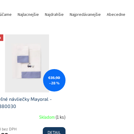
účame
Najlacnejšie
Najdrahšie
Najpredávanejšie
Abecedne
a
€35,90
–28 %
ľné návliečky Mayoral -
380030
Skladom
(
1 ks
)
8 bez DPH
DETAIL