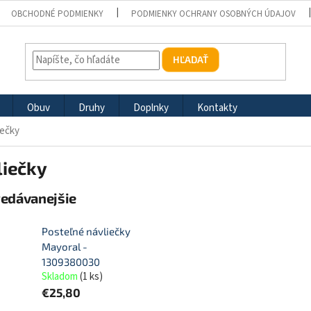
OBCHODNÉ PODMIENKY
PODMIENKY OCHRANY OSOBNÝCH ÚDAJOV
HĽADAŤ
Obuv
Druhy
Doplnky
Kontakty
iečky
liečky
redávanejšie
Posteľné návliečky
Mayoral -
1309380030
Skladom
(
1 ks
)
€25,80