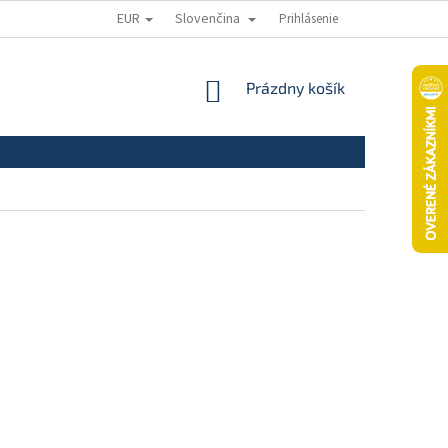
EUR
Slovenčina
Prihlásenie
ODSTÚPENIE OD ZMLUVY
REKLAMAČNÝ PORIADOK
REKLAMAČNÝ
NÁKUPNÝ
Prázdny košík
KOŠÍK