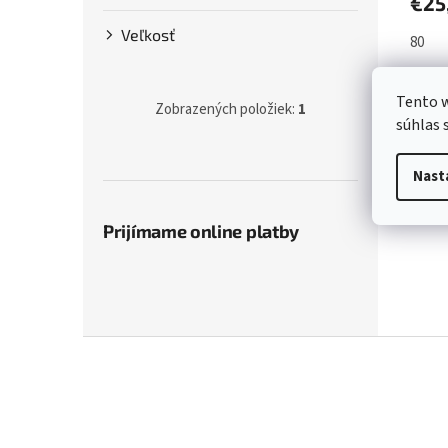
€25
Veľkosť
80
Tento w
Zobrazených položiek:
1
súhlas 
Nast
Prijímame online platby
Z
á
p
ä
t