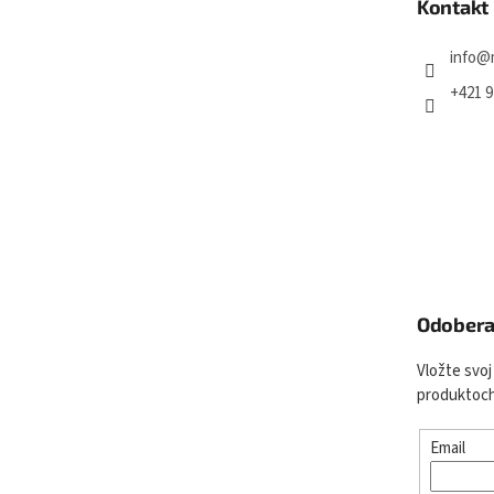
Kontakt
i
e
info
@
+421 9
Odobera
Vložte svoj
produktoch
Email