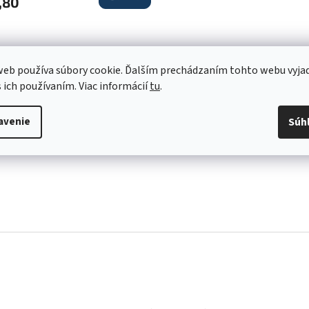
,80
O
eb používa súbory cookie. Ďalším prechádzaním tohto webu vyja
v
s ich používaním. Viac informácií
tu
.
l
á
d
avenie
Súh
a
c
i
e
p
r
v
k
y
v
ý
p
i
s