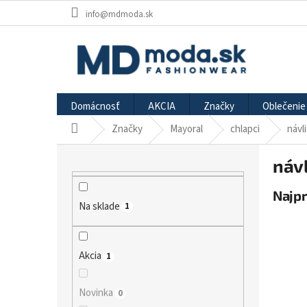
Prejsť
info@mdmoda.sk
na
obsah
Domácnosť
AKCIA
Značky
Oblečenie
Značky
Mayoral
chlapci
návl
Domov
B
náv
o
č
Najp
n
Na sklade
1
ý
p
a
n
Akcia
1
e
l
Novinka
0