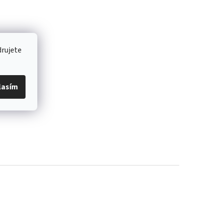
drujete
lasím