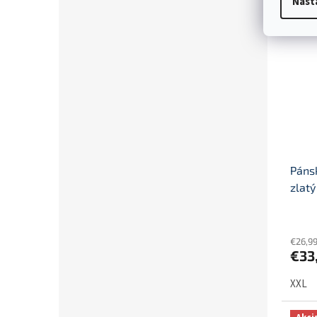
Nast
Akci
Páns
zlatý
€26,9
€33
XXL