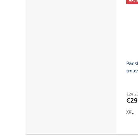
Akci
Páns
tmav
€24,2
€29
XXL
Z