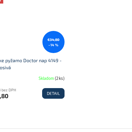
a
€34,80
–14 %
ke pyžamo Doctor nap 4149 -
osivá
Skladom
(
2 ks
)
3 bez DPH
DETAIL
,80
O
v