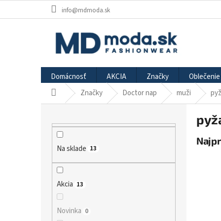
Prejsť
info@mdmoda.sk
na
obsah
Domácnosť
AKCIA
Značky
Oblečenie
Značky
Doctor nap
muži
py
Domov
B
pyž
o
č
Najp
n
Na sklade
13
ý
p
a
n
Akcia
13
e
l
Novinka
0