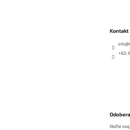
á
p
ä
t
Kontakt
i
e
info
@
+421 9
Odobera
Vložte svoj