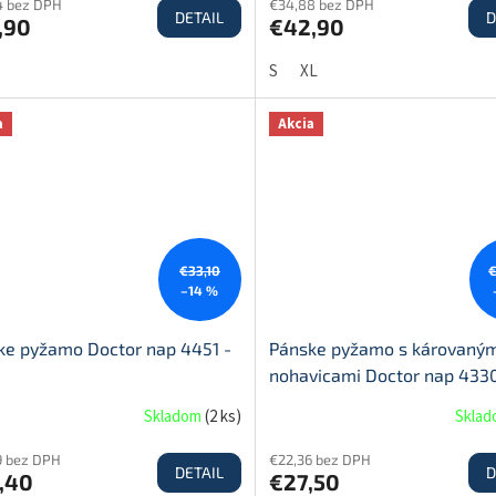
4 bez DPH
€34,88 bez DPH
DETAIL
D
,90
€42,90
S
XL
a
Akcia
€33,10
–14 %
ke pyžamo Doctor nap 4451 -
Pánske pyžamo s károvaným
nohavicami Doctor nap 4330
čierna
Skladom
(
2 ks
)
Skla
9 bez DPH
€22,36 bez DPH
DETAIL
D
,40
€27,50