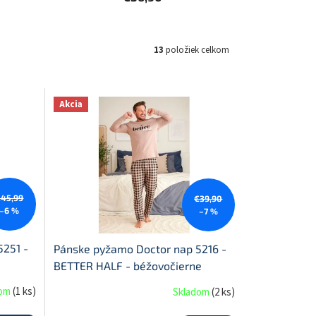
13
položiek celkom
Akcia
€45,99
€39,90
–6 %
–7 %
5251 -
Pánske pyžamo Doctor nap 5216 -
BETTER HALF - béžovočierne
dom
(
1 ks
)
Skladom
(
2 ks
)