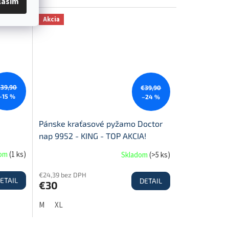
lasím
Akcia
€39,90
€39,90
–15 %
–24 %
Pánske kraťasové pyžamo Doctor
nap 9952 - KING - TOP AKCIA!
dom
(
1 ks
)
Skladom
(
>5 ks
)
€24,39 bez DPH
ETAIL
DETAIL
€30
M
XL