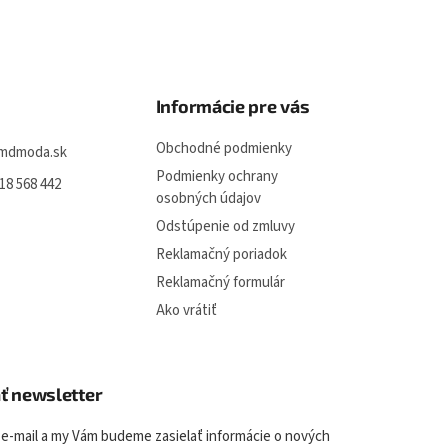
l
á
d
a
c
i
Informácie pre vás
e
p
Obchodné podmienky
mdmoda.sk
r
v
Podmienky ochrany
18 568 442
k
osobných údajov
y
Odstúpenie od zmluvy
v
ý
Reklamačný poriadok
p
Reklamačný formulár
i
s
Ako vrátiť
u
ť newsletter
 e-mail a my Vám budeme zasielať informácie o nových