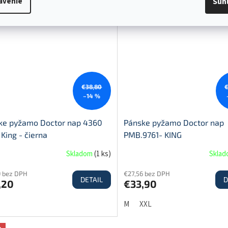
avenie
Súh
a
Akcia
€38,80
–14 %
ke pyžamo Doctor nap 4360
Pánske pyžamo Doctor nap
 King - čierna
PMB.9761- KING
Skladom
(
1 ks
)
Skla
9 bez DPH
€27,56 bez DPH
DETAIL
D
,20
€33,90
M
XXL