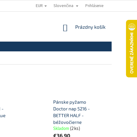
EUR
Slovenčina
Prihlásenie
ODSTÚPENIE OD ZMLUVY
REKLAMAČNÝ PORIADOK
REKLAMAČNÝ
NÁKUPNÝ
Prázdny košík
KOŠÍK
o
Pánske pyžamo
 -
Doctor nap 5216 -
lue
BETTER HALF -
béžovočierne
Skladom
(
2 ks
)
€36,90