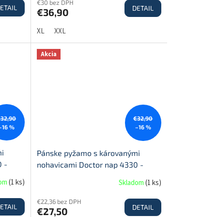
€30 bez DPH
ETAIL
DETAIL
€36,90
XL
XXL
Akcia
€32,90
€32,90
–16 %
–16 %
i
Pánske pyžamo s károvanými
 -
nohavicami Doctor nap 4330 -
červená
dom
(
1 ks
)
Skladom
(
1 ks
)
€22,36 bez DPH
ETAIL
DETAIL
€27,50