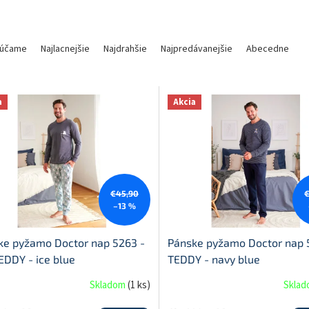
účame
Najlacnejšie
Najdrahšie
Najpredávanejšie
Abecedne
a
Akcia
€45,90
–13 %
ke pyžamo Doctor nap 5263 -
Pánske pyžamo Doctor nap 
EDDY - ice blue
TEDDY - navy blue
Skladom
(
1 ks
)
Skla