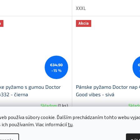
XXXL
a
Akcia
€34,90
–15 %
ke pyžamo s gumou Doctor
Pánske pyžamo Doctor nap
332 - čierna
Good vibes - sivá
Skladom
(
1 ks
)
Skla
eb používa súbory cookie. Ďalším prechádzaním tohto webu vyja
8 bez DPH
€23,66 bez DPH
DETAIL
D
,50
€29,10
s ich používaním. Viac informácií
tu
.
S