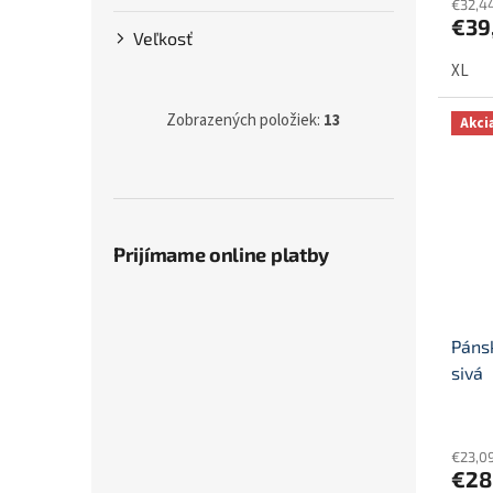
€32,4
€39
Veľkosť
XL
Zobrazených položiek:
13
Akci
Prijímame online platby
Páns
sivá
€23,0
€28