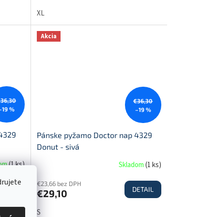
XL
Akcia
€36,30
€36,30
–19 %
–19 %
 4329
Pánske pyžamo Doctor nap 4329
Donut - sivá
dom
(
1 ks
)
Skladom
(
1 ks
)
drujete
€23,66 bez DPH
ETAIL
DETAIL
€29,10
S