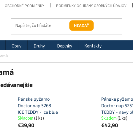
OBCHODNÉ PODMIENKY
PODMIENKY OCHRANY OSOBNÝCH ÚDAJOV
HĽADAŤ
Obuv
Druhy
Doplnky
Kontakty
žamá
amá
redávanejšie
Pánske pyžamo
Pánske pyžam
Doctor nap 5263 -
Doctor nap 5251
ICE TEDDY - ice blue
TEDDY - navy b
Skladom
(
1 ks
)
Skladom
(
1 ks
)
€39,90
€42,90