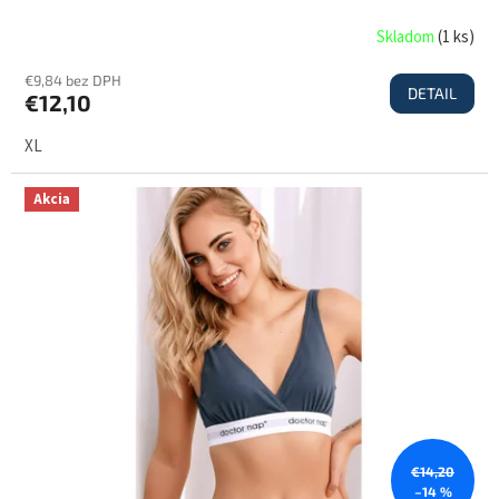
Skladom
(
1 ks
)
€9,84 bez DPH
DETAIL
€12,10
XL
Akcia
€14,20
–14 %