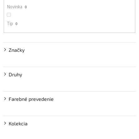
o
Novinka
0
v
Tip
0
Značky
Druhy
Farebné prevedenie
Kolekcia