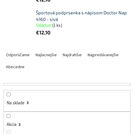
Športová podprsenka s nápisom Doctor Nap
4160 - sivá
Skladom
(
1 ks
)
€12,10
R
a
Odporúčame
Najlacnejšie
Najdrahšie
Najpredávanejšie
d
e
Abecedne
n
i
e
p
r
Na sklade
3
o
d
u
Akcia
3
k
t