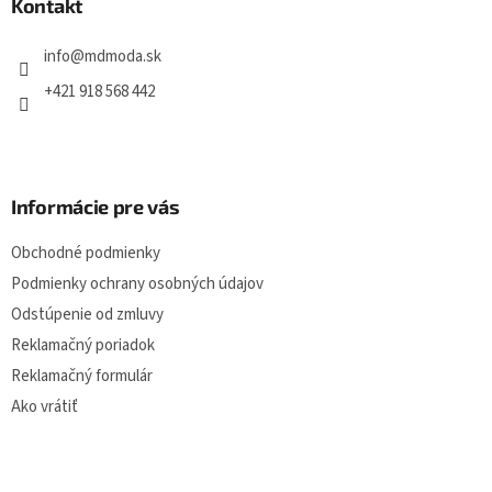
ä
Kontakt
c
t
i
i
e
info
@
mdmoda.sk
p
e
r
+421 918 568 442
v
k
y
v
ý
Informácie pre vás
p
i
Obchodné podmienky
s
u
Podmienky ochrany osobných údajov
Odstúpenie od zmluvy
Reklamačný poriadok
Reklamačný formulár
Ako vrátiť