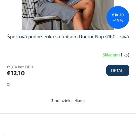
€14,20
–14 %
Športová podprsenka s nápisom Doctor Nap 4160 - sivá
Skladom
(
1 ks
)
€9,84 bez DPH
DETAIL
€12,10
XL
3
položiek celkom
O
v
l
Z
á
á
d
p
a