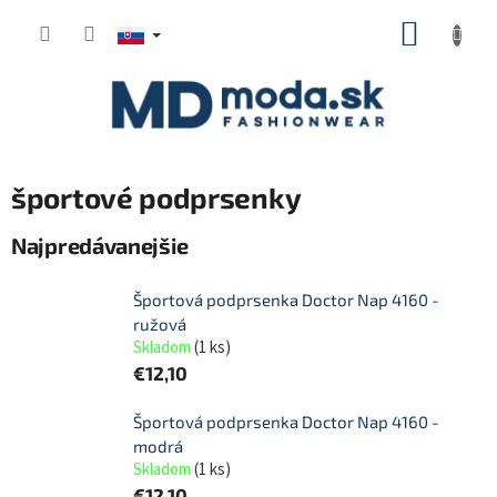
Prejsť
NÁKUP
na
KOŠÍK
obsah
športové podprsenky
Najpredávanejšie
Športová podprsenka Doctor Nap 4160 -
ružová
Skladom
(
1 ks
)
€12,10
Športová podprsenka Doctor Nap 4160 -
modrá
Skladom
(
1 ks
)
€12,10