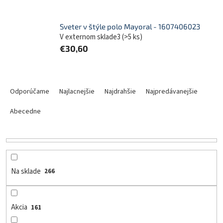
Sveter v štýle polo Mayoral - 1607406023
V externom sklade3
(
>5 ks
)
€30,60
R
a
Odporúčame
Najlacnejšie
Najdrahšie
Najpredávanejšie
d
e
Abecedne
n
i
e
p
r
Na sklade
266
o
d
u
Akcia
161
k
t