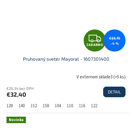
Z
€33,75
–4 %
ZADARMO
A
Pruhovaný sveter Mayoral - 1607301400
D
V externom sklade3
(
>5 ks
)
€26,34 bez DPH
DETAIL
€32,40
A
128
140
152
158
104
110
116
122
R
Novinka