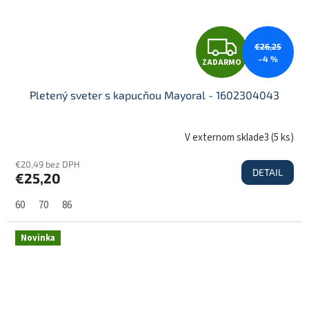
Z
€26,25
–4 %
ZADARMO
A
Pletený sveter s kapucňou Mayoral - 1602304043
D
V externom sklade3
(
5 ks
)
€20,49 bez DPH
DETAIL
€25,20
A
60
70
86
R
Novinka
M