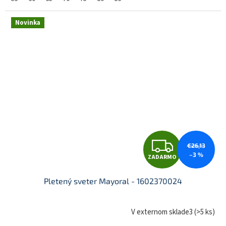
R
Novinka
M
O
Z
€26,13
–3 %
ZADARMO
A
Pletený sveter Mayoral - 1602370024
D
V externom sklade3
(
>5 ks
)