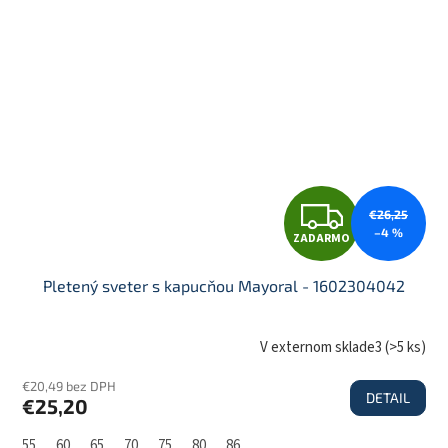
M
O
Z
€26,25
–4 %
ZADARMO
A
Pletený sveter s kapucňou Mayoral - 1602304042
D
V externom sklade3
(
>5 ks
)
€20,49 bez DPH
DETAIL
€25,20
A
55
60
65
70
75
80
86