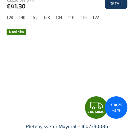
DETAIL
€41,30
A
128
140
152
158
104
110
116
122
R
Novinka
M
O
Z
€34,25
–3 %
ZADARMO
A
Pletený sveter Mayoral - 1607330086