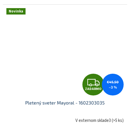
R
Novinka
M
O
Z
€45,50
–3 %
ZADARMO
A
Pletený sveter Mayoral - 1602303035
D
V externom sklade3
(
>5 ks
)