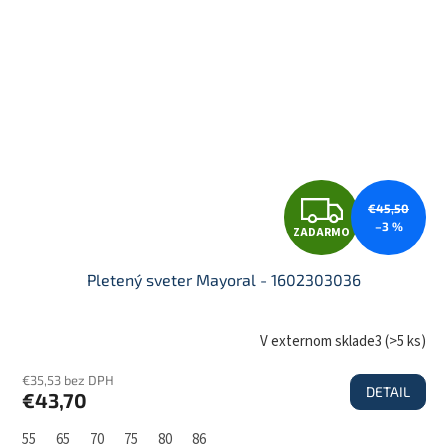
M
O
Z
€45,50
–3 %
ZADARMO
A
Pletený sveter Mayoral - 1602303036
D
V externom sklade3
(
>5 ks
)
€35,53 bez DPH
DETAIL
€43,70
A
55
65
70
75
80
86