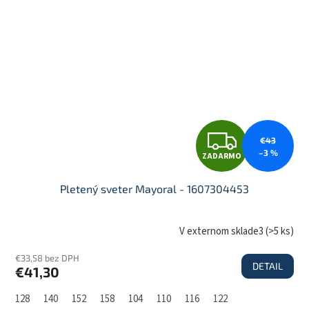
M
O
Z
€43
–3 %
ZADARMO
A
Pletený sveter Mayoral - 1607304453
D
V externom sklade3
(
>5 ks
)
€33,58 bez DPH
DETAIL
€41,30
A
128
140
152
158
104
110
116
122