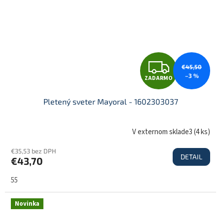
O
Z
€45,50
–3 %
ZADARMO
A
Pletený sveter Mayoral - 1602303037
D
V externom sklade3
(
4 ks
)
€35,53 bez DPH
DETAIL
€43,70
A
55
R
Novinka