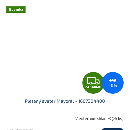
R
Novinka
M
O
Z
€43
–3 %
ZADARMO
A
Pletený sveter Mayoral - 1607304400
D
V externom sklade3
(
>5 ks
)
€33,58 bez DPH