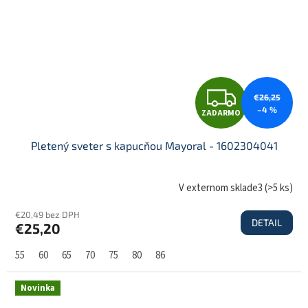
O
Z
€26,25
–4 %
ZADARMO
A
Pletený sveter s kapucňou Mayoral - 1602304041
D
V externom sklade3
(
>5 ks
)
€20,49 bez DPH
DETAIL
€25,20
A
55
60
65
70
75
80
86
R
Novinka