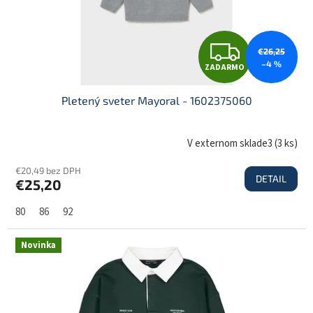
Z
€26,25
–4 %
ZADARMO
A
Pletený sveter Mayoral - 1602375060
D
V externom sklade3
(
3 ks
)
€20,49 bez DPH
DETAIL
€25,20
A
80
86
92
R
Novinka
M