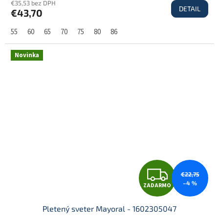
€35,53 bez DPH
DETAIL
€43,70
A
55
60
65
70
75
80
86
R
Novinka
M
O
Z
€22,75
–4 %
ZADARMO
A
Pletený sveter Mayoral - 1602305047