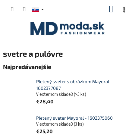
Prejsť
NÁKUP
na
KOŠÍK
obsah
svetre a pulóvre
Najpredávanejšie
Pletený sveter s obrázkom Mayoral -
1602377087
V externom sklade3
(
>5 ks
)
€28,40
Pletený sveter Mayoral - 1602375060
V externom sklade3
(
3 ks
)
€25,20