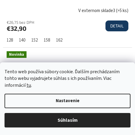
D
V externom sklade3
(
>5 ks
)
€26,75 bez DPH
DETAIL
€32,90
A
128
140
152
158
162
R
Novinka
M
Tento web používa súbory cookie. Ďalším prechádzaním
tohto webu vyjadrujete súhlas s ich používaním. Viac
O
informácií
tu
.
Nastavenie
Súhlasím
Z
€34,25
–3 %
ZADARMO