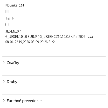
o
Novinka
105
v
Tip
0
JESEN10 ?
G_JESEN10:10:EUR:P:f,G_JESENCZ10:10:CZK:P:f!2026-
105
08-04-22:19,2026-08-09-23:26!S1:2
Značky
Druhy
Farebné prevedenie