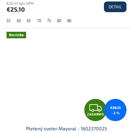
€20,41 bez DPH
DETAIL
€25,10
A
55
60
65
70
75
80
86
R
Novinka
M
O
Z
€26,13
–3 %
ZADARMO
A
Pletený sveter Mayoral - 1602370025