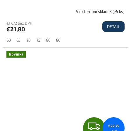
D
V externom sklade3
(
>5 ks
)
€17,72 bez DPH
DETAIL
€21,80
A
60
65
70
75
80
86
R
Novinka
M
O
Z
€22,75
–4 %