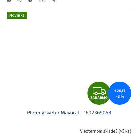
68
92
98
104
74
R
Novinka
M
O
Z
€26,13
–3 %
ZADARMO
A
Pletený sveter Mayoral - 1602369053
D
V externom sklade3
(
>5 ks
)