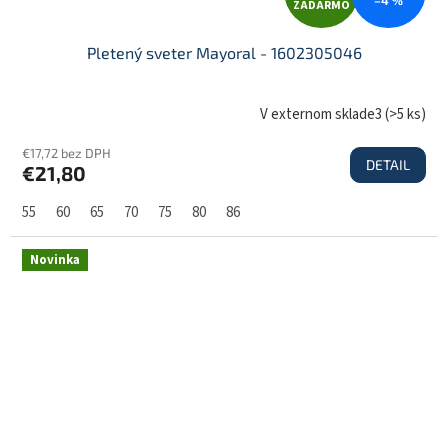
ZADARMO
A
Pletený sveter Mayoral - 1602305046
D
V externom sklade3
(
>5 ks
)
€17,72 bez DPH
DETAIL
€21,80
A
55
60
65
70
75
80
86
R
Novinka
M
O