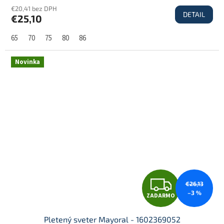
€20,41 bez DPH
DETAIL
€25,10
A
65
70
75
80
86
R
Novinka
M
O
Z
€26,13
–3 %
ZADARMO
A
Pletený sveter Mayoral - 1602369052