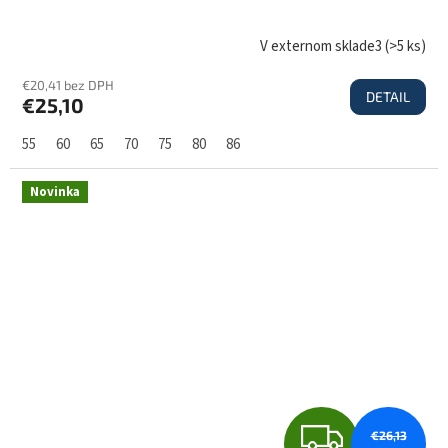
D
V externom sklade3
(
>5 ks
)
€20,41 bez DPH
DETAIL
€25,10
A
55
60
65
70
75
80
86
R
Novinka
M
O
Z
€26,13