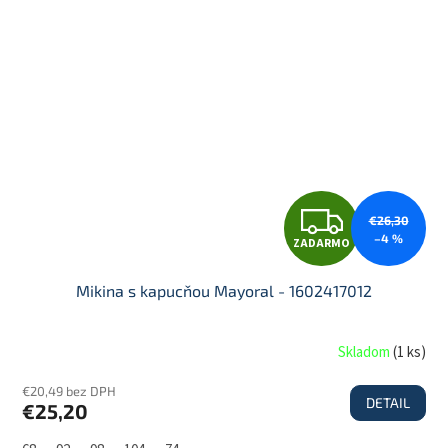
M
O
Z
€26,30
–4 %
ZADARMO
A
Mikina s kapucňou Mayoral - 1602417012
D
Skladom
(
1 ks
)
€20,49 bez DPH
DETAIL
€25,20
A