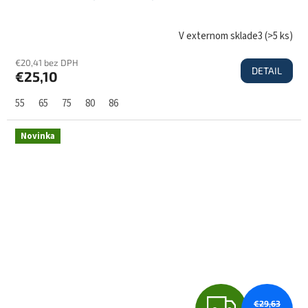
D
V externom sklade3
(
>5 ks
)
€20,41 bez DPH
DETAIL
€25,10
A
55
65
75
80
86
R
Novinka
M
O
€29,63