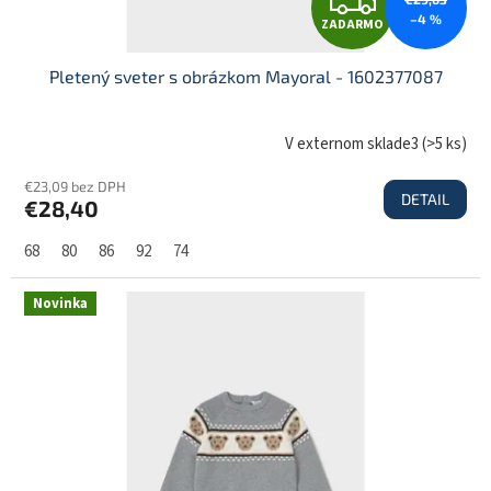
Z
o
–4 %
ZADARMO
v
A
Pletený sveter s obrázkom Mayoral - 1602377087
D
V externom sklade3
(
>5 ks
)
€23,09 bez DPH
DETAIL
€28,40
A
68
80
86
92
74
R
Novinka
M
O