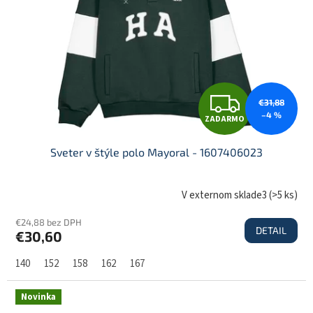
O
Z
€31,88
–4 %
ZADARMO
A
Sveter v štýle polo Mayoral - 1607406023
D
V externom sklade3
(
>5 ks
)
€24,88 bez DPH
DETAIL
€30,60
A
140
152
158
162
167
R
Novinka