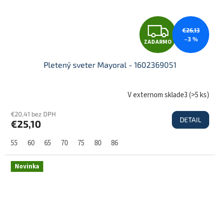
Z
€26,13
–3 %
ZADARMO
A
Pletený sveter Mayoral - 1602369051
D
V externom sklade3
(
>5 ks
)
€20,41 bez DPH
DETAIL
€25,10
A
55
60
65
70
75
80
86
R
Novinka
M