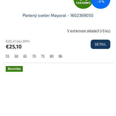
–3 %
ZADARMO
A
Pletený sveter Mayoral - 1602369050
D
V externom sklade3
(
>5 ks
)
€20,41 bez DPH
DETAIL
€25,10
A
55
60
65
70
75
80
86
R
Novinka
M
O