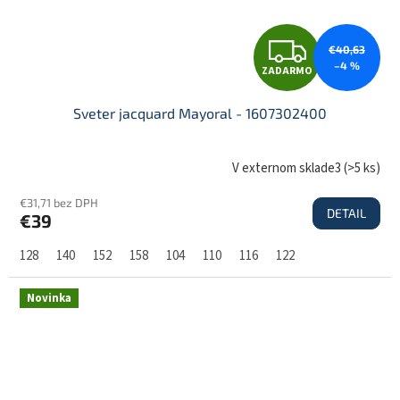
Z
€40,63
–4 %
ZADARMO
A
Sveter jacquard Mayoral - 1607302400
D
V externom sklade3
(
>5 ks
)
€31,71 bez DPH
DETAIL
€39
A
128
140
152
158
104
110
116
122
R
Novinka
M
O