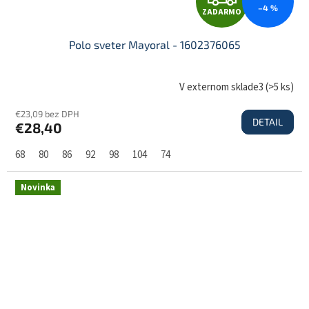
Z
–4 %
ZADARMO
A
Polo sveter Mayoral - 1602376065
D
V externom sklade3
(
>5 ks
)
€23,09 bez DPH
DETAIL
€28,40
A
68
80
86
92
98
104
74
R
Novinka
M
O