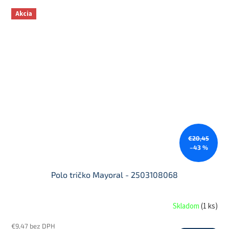
Akcia
€20,45
–43 %
Polo tričko Mayoral - 2503108068
Skladom
(
1 ks
)
€9,47 bez DPH