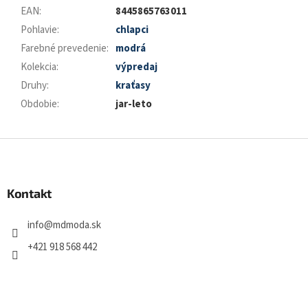
EAN
:
8445865763011
Pohlavie
:
chlapci
Farebné prevedenie
:
modrá
Kolekcia
:
výpredaj
Druhy
:
kraťasy
Obdobie
:
jar-leto
Z
á
p
ä
Kontakt
t
i
info
@
mdmoda.sk
e
+421 918 568 442