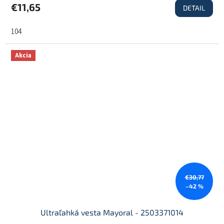
€11,65
DETAIL
104
Akcia
€30,77
–42 %
Ultraľahká vesta Mayoral - 2503371014