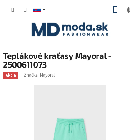
Prejsť
NÁKUP
na
KOŠÍK
obsah
Teplákové kraťasy Mayoral -
2500611073
Značka:
Mayoral
Akcia