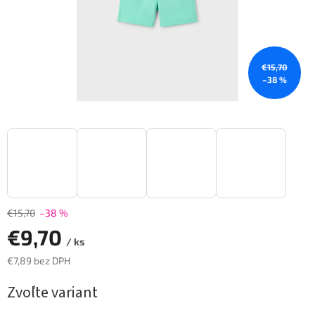
€15,70
–38 %
€15,70
–38 %
€9,70
/ ks
€7,89 bez DPH
Jednotková
Zvoľte variant
cena: