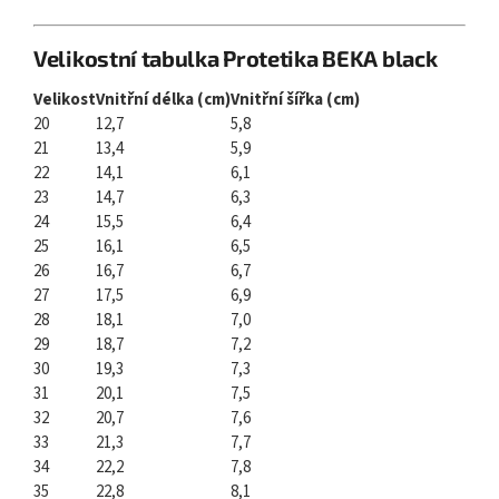
Velikostní tabulka Protetika BEKA black
Velikost
Vnitřní délka (cm)
Vnitřní šířka (cm)
20
12,7
5,8
21
13,4
5,9
22
14,1
6,1
23
14,7
6,3
24
15,5
6,4
25
16,1
6,5
26
16,7
6,7
27
17,5
6,9
28
18,1
7,0
29
18,7
7,2
30
19,3
7,3
31
20,1
7,5
32
20,7
7,6
33
21,3
7,7
34
22,2
7,8
35
22,8
8,1