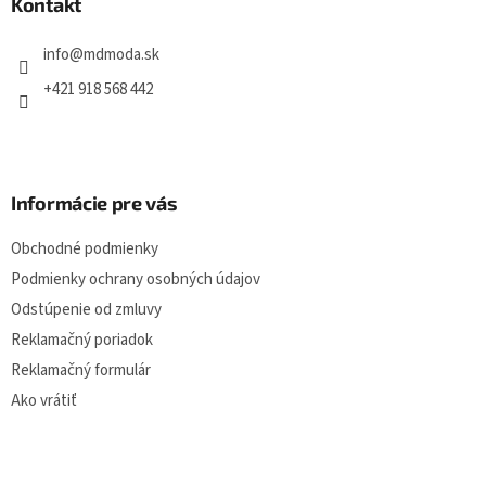
Kontakt
t
í
info
@
mdmoda.sk
+421 918 568 442
Informácie pre vás
Obchodné podmienky
Podmienky ochrany osobných údajov
Odstúpenie od zmluvy
Reklamačný poriadok
Reklamačný formulár
Ako vrátiť