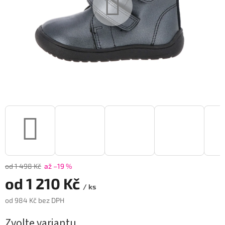
od 1 498 Kč
až –19 %
od
1 210 Kč
/ ks
od
984 Kč
bez DPH
Měrná
Zvolte variantu