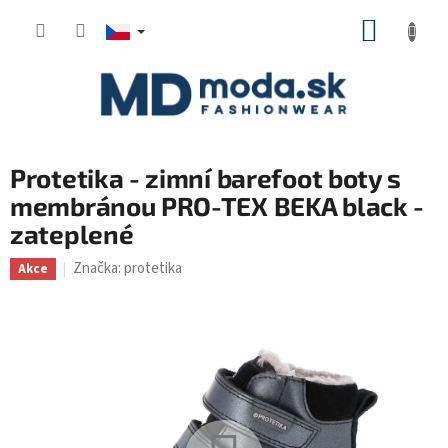
Přejít
NÁKUP
na
KOŠÍK
obsah
Protetika - zimní barefoot boty s
membránou PRO-TEX BEKA black -
zateplené
Značka:
protetika
Akce