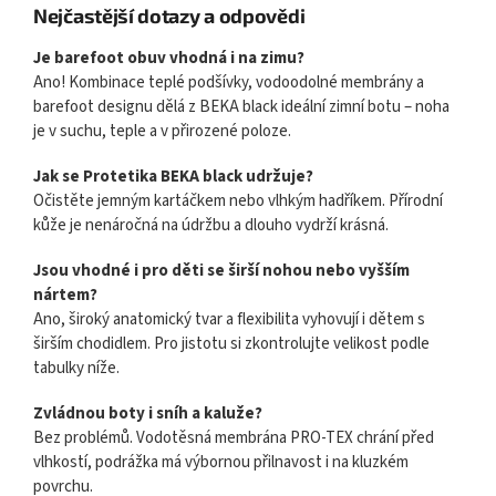
Nejčastější dotazy a odpovědi
Je barefoot obuv vhodná i na zimu?
Ano! Kombinace teplé podšívky, vodoodolné membrány a
barefoot designu dělá z BEKA black ideální zimní botu – noha
je v suchu, teple a v přirozené poloze.
Jak se Protetika BEKA black udržuje?
Očistěte jemným kartáčkem nebo vlhkým hadříkem. Přírodní
kůže je nenáročná na údržbu a dlouho vydrží krásná.
Jsou vhodné i pro děti se širší nohou nebo vyšším
nártem?
Ano, široký anatomický tvar a flexibilita vyhovují i dětem s
širším chodidlem. Pro jistotu si zkontrolujte velikost podle
tabulky níže.
Zvládnou boty i sníh a kaluže?
Bez problémů. Vodotěsná membrána PRO-TEX chrání před
vlhkostí, podrážka má výbornou přilnavost i na kluzkém
povrchu.