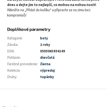
dnes a dejte jim to nejlepší, co mohou na nohou nosit!
Klikněte na „Přidat do košíku“ a připravte se na zimu bez
kompromisů!
Doplňkové parametry
Kategorie
:
boty
Záruka
:
2 roky
EAN
:
8585063854149
Pohlavie
:
dievčatá
Farebné prevedenie
:
čierna
Kolekcia
:
výpredaj
Druhy
:
topánky
Z
á
p
a