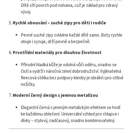
Dítě cítí povrch pod nohama, což je základ pro zdravý
vývoj.
5.
Rychlé obouvání – suché zipy pro děti i rodiče
Pevné suché zipy zvládne každé dítě samo. Boty rychle
obuje i vyzuje, drží pevně a bezpečně.
6.
Prvotřídní materiály pro dlouhou životnost
Přírodní hladká kůže je odolná vůči oděru, snadno se
čistí a vydrží i náročná zimní dobrodružství. Vyjímatelná
fleecová stélka bez podpory klenby je ideální i pro citlivé
nožičky.
7.
Moderní černý design s jemnou metalízou
Elegantní černá s jemným metalickým efektem se hodí
ke každému oblečení. Univerzální vzhled pro chlapce i
dívky – stylový, nadčasový, snadno kombinovatelný.