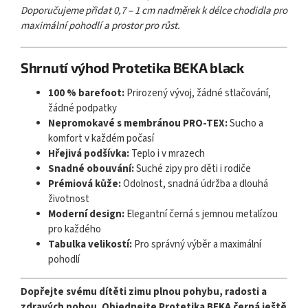
Doporučujeme přidat 0,7 – 1 cm nadměrek k délce chodidla pro
maximální pohodlí a prostor pro růst.
Shrnutí výhod Protetika BEKA black
100 % barefoot:
Prirozený vývoj, žádné stlačování,
žádné podpatky
Nepromokavé s membránou PRO-TEX:
Sucho a
komfort v každém počasí
Hřejivá podšívka:
Teplo i v mrazech
Snadné obouvání:
Suché zipy pro děti i rodiče
Prémiová kůže:
Odolnost, snadná údržba a dlouhá
životnost
Moderní design:
Elegantní černá s jemnou metalízou
pro každého
Tabulka velikostí:
Pro správný výběr a maximální
pohodlí
Dopřejte svému dítěti zimu plnou pohybu, radosti a
zdravých nohou. Objednejte Protetika BEKA černá ještě