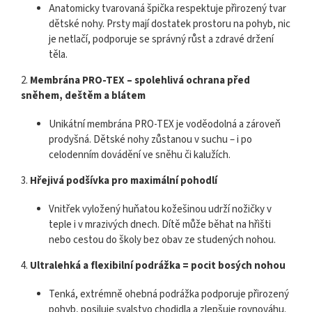
Anatomicky tvarovaná špička respektuje přirozený tvar
dětské nohy. Prsty mají dostatek prostoru na pohyb, nic
je netlačí, podporuje se správný růst a zdravé držení
těla.
2.
Membrána PRO-TEX – spolehlivá ochrana před
sněhem, deštěm a blátem
Unikátní membrána PRO-TEX je voděodolná a zároveň
prodyšná. Dětské nohy zůstanou v suchu – i po
celodenním dovádění ve sněhu či kalužích.
3.
Hřejivá podšívka pro maximální pohodlí
Vnitřek vyložený huňatou kožešinou udrží nožičky v
teple i v mrazivých dnech. Dítě může běhat na hřišti
nebo cestou do školy bez obav ze studených nohou.
4.
Ultralehká a flexibilní podrážka = pocit bosých nohou
Tenká, extrémně ohebná podrážka podporuje přirozený
pohyb, posiluje svalstvo chodidla a zlepšuje rovnováhu.