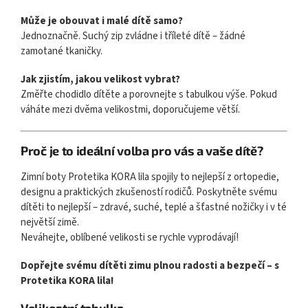
Může je obouvat i malé dítě samo?
Jednoznačně. Suchý zip zvládne i tříleté dítě – žádné
zamotané tkaničky.
Jak zjistím, jakou velikost vybrat?
Změřte chodidlo dítěte a porovnejte s tabulkou výše. Pokud
váháte mezi dvěma velikostmi, doporučujeme větší.
Proč je to ideální volba pro vás a vaše dítě?
Zimní boty Protetika KORA lila spojily to nejlepší z ortopedie,
designu a praktických zkušeností rodičů. Poskytněte svému
dítěti to nejlepší – zdravé, suché, teplé a šťastné nožičky i v té
největší zimě.
Neváhejte, oblíbené velikosti se rychle vyprodávají!
Dopřejte svému dítěti zimu plnou radosti a bezpečí – s
Protetika KORA lila!
Velikostní tabulka