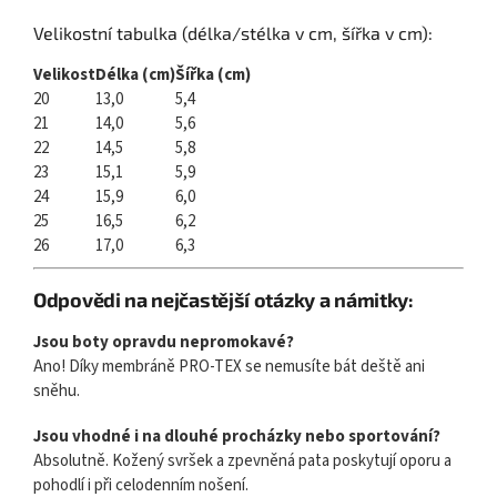
Velikostní tabulka (délka/stélka v cm, šířka v cm):
Velikost
Délka (cm)
Šířka (cm)
20
13,0
5,4
21
14,0
5,6
22
14,5
5,8
23
15,1
5,9
24
15,9
6,0
25
16,5
6,2
26
17,0
6,3
Odpovědi na nejčastější otázky a námitky:
Jsou boty opravdu nepromokavé?
Ano! Díky membráně PRO-TEX se nemusíte bát deště ani
sněhu.
Jsou vhodné i na dlouhé procházky nebo sportování?
Absolutně. Kožený svršek a zpevněná pata poskytují oporu a
pohodlí i při celodenním nošení.