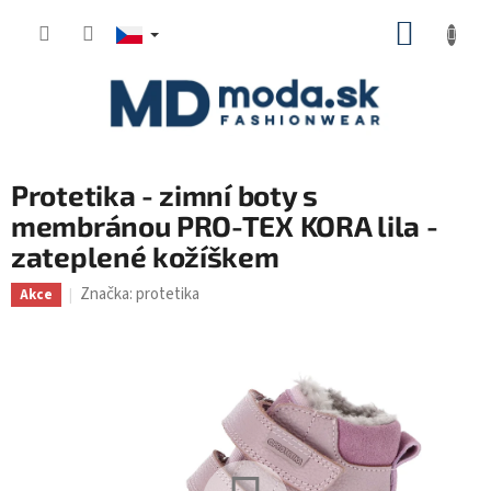
Přejít
NÁKUP
na
KOŠÍK
obsah
Protetika - zimní boty s
membránou PRO-TEX KORA lila -
zateplené kožíškem
Značka:
protetika
Akce