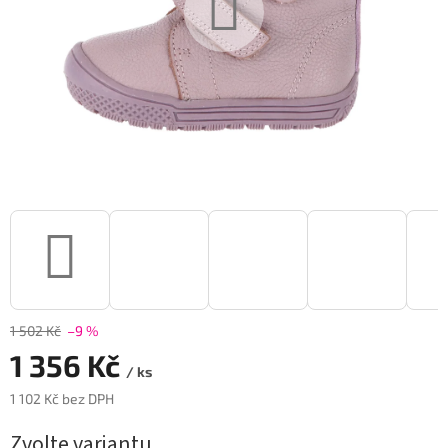
1 502 Kč
–9 %
1 356 Kč
/ ks
1 102 Kč bez DPH
Měrná
Zvolte variantu