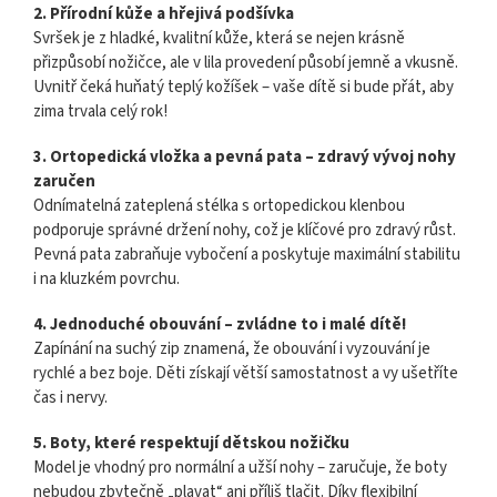
2. Přírodní kůže a hřejivá podšívka
Svršek je z hladké, kvalitní kůže, která se nejen krásně
přizpůsobí nožičce, ale v lila provedení působí jemně a vkusně.
Uvnitř čeká huňatý teplý kožíšek – vaše dítě si bude přát, aby
zima trvala celý rok!
3. Ortopedická vložka a pevná pata – zdravý vývoj nohy
zaručen
Odnímatelná zateplená stélka s ortopedickou klenbou
podporuje správné držení nohy, což je klíčové pro zdravý růst.
Pevná pata zabraňuje vybočení a poskytuje maximální stabilitu
i na kluzkém povrchu.
4. Jednoduché obouvání – zvládne to i malé dítě!
Zapínání na suchý zip znamená, že obouvání i vyzouvání je
rychlé a bez boje. Děti získají větší samostatnost a vy ušetříte
čas i nervy.
5. Boty, které respektují dětskou nožičku
Model je vhodný pro normální a užší nohy – zaručuje, že boty
nebudou zbytečně „plavat“ ani příliš tlačit. Díky flexibilní