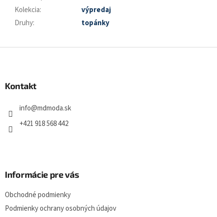
Kolekcia
:
výpredaj
Druhy
:
topánky
Z
á
p
a
Kontakt
t
í
info
@
mdmoda.sk
+421 918 568 442
Informácie pre vás
Obchodné podmienky
Podmienky ochrany osobných údajov