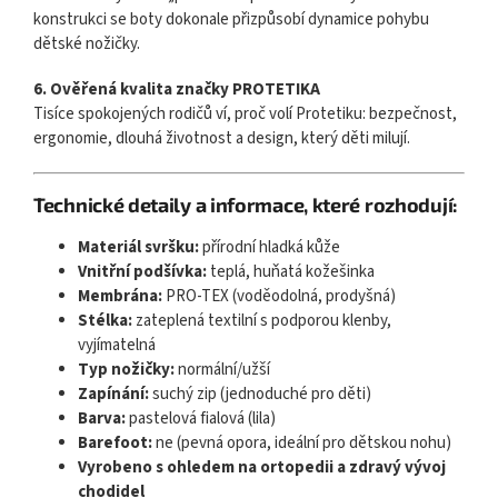
konstrukci se boty dokonale přizpůsobí dynamice pohybu
dětské nožičky.
6. Ověřená kvalita značky PROTETIKA
Tisíce spokojených rodičů ví, proč volí Protetiku: bezpečnost,
ergonomie, dlouhá životnost a design, který děti milují.
Technické detaily a informace, které rozhodují:
Materiál svršku:
přírodní hladká kůže
Vnitřní podšívka:
teplá, huňatá kožešinka
Membrána:
PRO-TEX (voděodolná, prodyšná)
Stélka:
zateplená textilní s podporou klenby,
vyjímatelná
Typ nožičky:
normální/užší
Zapínání:
suchý zip (jednoduché pro děti)
Barva:
pastelová fialová (lila)
Barefoot:
ne (pevná opora, ideální pro dětskou nohu)
Vyrobeno s ohledem na ortopedii a zdravý vývoj
chodidel