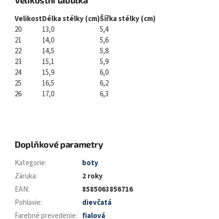
Velikost
Délka stélky (cm)
Šířka stélky (cm)
20
13,0
5,4
21
14,0
5,6
22
14,5
5,8
23
15,1
5,9
24
15,9
6,0
25
16,5
6,2
26
17,0
6,3
Doplňkové parametry
Kategorie
:
boty
Záruka
:
2 roky
EAN
:
8585063856716
Pohlavie
:
dievčatá
Farebné prevedenie
:
fialová