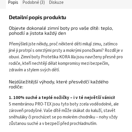
Popis
Podobné (3)
Diskuze
Detailní popis produktu
Objevte dokonalé zimní boty pro vaše dítě: teplo,
pohodlí a jistota každý den
Přemýšleli jste někdy, proč některé děti milují zimu, zatímco
jiné ji protrpí s omrzlými prsty a mokrými ponožkami? Rozdíl je v
obuvi. Zimní boty Protetika KORA lila jsou navrženy přesně pro
rodiče, kteří nechtějí dělat kompromisy mezi bezpečím,
zdravím a stylem svých dětí.
Nejdůležitější výhody, které přesvědčí každého
rodiče:
1. 100% suché a teplé nožičky – i v té největší vánici!
S membránou PRO-TEX jsou tyto boty zcela voděodolné, ale
zároveň prodyšné. Vaše dítě může skákat do kaluží, stavět
sněhuláky či procházet se po mokrém chodníku – nohy vždy
zůstanou suché a v bezpečí před prochladnutím.