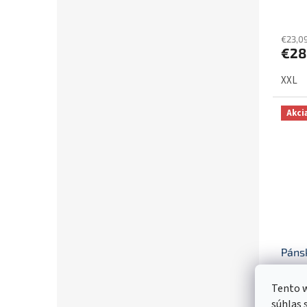
€23,0
€28
XXL
Akci
Páns
nap 4
Tento w
súhlas 