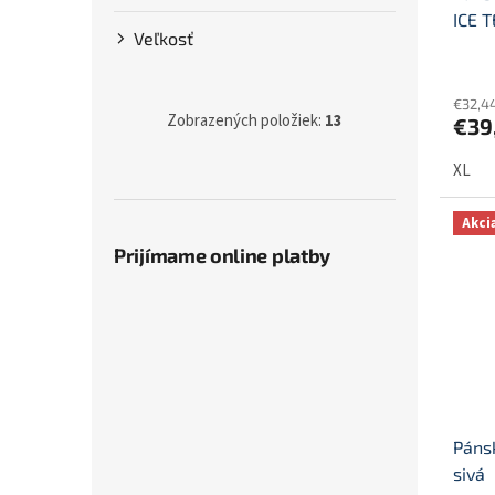
v
t
ICE T
Veľkosť
o
v
€32,4
Zobrazených položiek:
13
€39
XL
Akci
Prijímame online platby
Páns
sivá