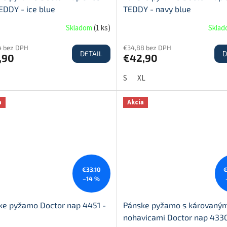
EDDY - ice blue
TEDDY - navy blue
Skladom
(
1 ks
)
Skla
4 bez DPH
€34,88 bez DPH
DETAIL
D
,90
€42,90
S
XL
a
Akcia
€33,10
–14 %
ke pyžamo Doctor nap 4451 -
Pánske pyžamo s károvaným
nohavicami Doctor nap 4330