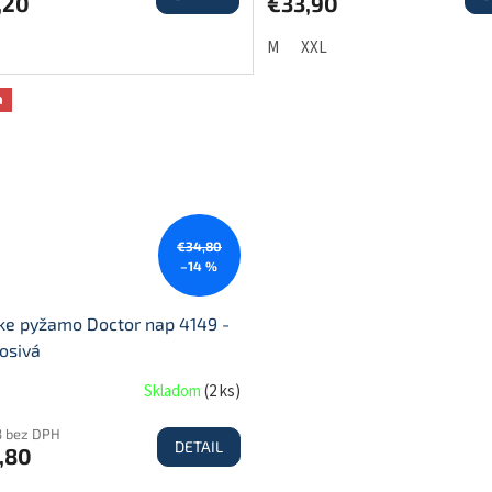
,20
€33,90
M
XXL
a
€34,80
–14 %
ke pyžamo Doctor nap 4149 -
osivá
Skladom
(
2 ks
)
3 bez DPH
DETAIL
,80