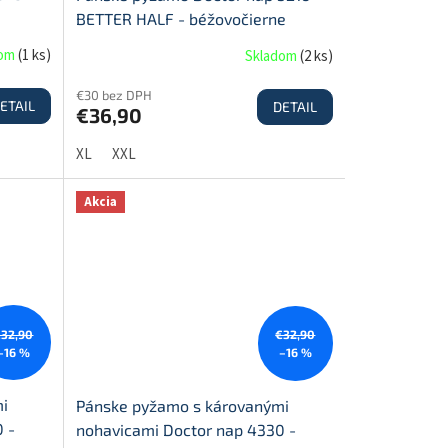
BETTER HALF - béžovočierne
dom
(
1 ks
)
Skladom
(
2 ks
)
€30 bez DPH
ETAIL
DETAIL
€36,90
XL
XXL
Akcia
€32,90
€32,90
–16 %
–16 %
i
Pánske pyžamo s károvanými
 -
nohavicami Doctor nap 4330 -