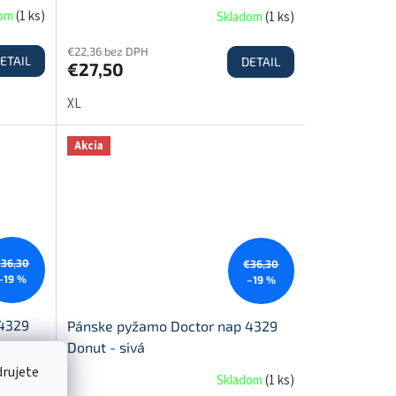
červená
dom
(
1 ks
)
Skladom
(
1 ks
)
€22,36 bez DPH
ETAIL
DETAIL
€27,50
XL
Akcia
€36,30
€36,30
–19 %
–19 %
 4329
Pánske pyžamo Doctor nap 4329
Donut - sivá
drujete
dom
(
1 ks
)
Skladom
(
1 ks
)