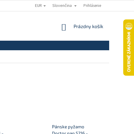
EUR
Slovenčina
Prihlásenie
ODSTÚPENIE OD ZMLUVY
REKLAMAČNÝ PORIADOK
REKLAMAČNÝ
NÁKUPNÝ
Prázdny košík
KOŠÍK
o
Pánske pyžamo
 -
Doctor nap 5216 -