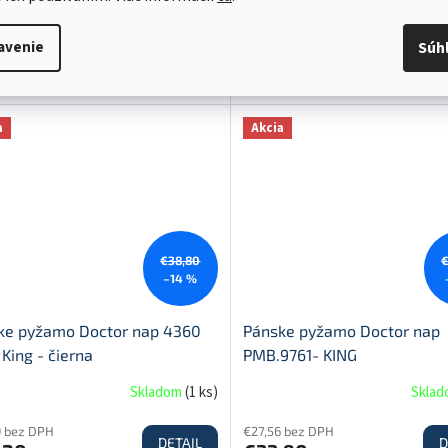
8 bez DPH
€23,66 bez DPH
DETAIL
D
,50
€29,10
avenie
Súh
S
a
Akcia
€38,80
–14 %
ke pyžamo Doctor nap 4360
Pánske pyžamo Doctor nap
 King - čierna
PMB.9761- KING
Skladom
(
1 ks
)
Skla
9 bez DPH
€27,56 bez DPH
DETAIL
D