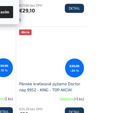
€23,66 bez DPH
ETAIL
DETAIL
€29,10
lasím
S
Akcia
€39,90
€39,90
–15 %
–24 %
Pánske kraťasové pyžamo Doctor
nap 9952 - KING - TOP AKCIA!
dom
(
1 ks
)
Skladom
(
>5 ks
)
€24,39 bez DPH
ETAIL
DETAIL