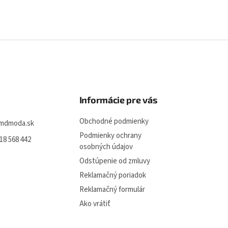
O
v
l
á
d
a
c
i
Informácie pre vás
e
p
Obchodné podmienky
mdmoda.sk
r
v
Podmienky ochrany
18 568 442
k
osobných údajov
y
Odstúpenie od zmluvy
v
ý
Reklamačný poriadok
p
Reklamačný formulár
i
s
Ako vrátiť
u