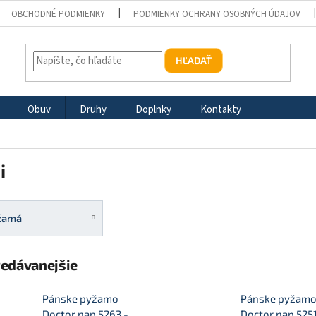
OBCHODNÉ PODMIENKY
PODMIENKY OCHRANY OSOBNÝCH ÚDAJOV
HĽADAŤ
Obuv
Druhy
Doplnky
Kontakty
i
žamá
redávanejšie
Pánske pyžamo
Pánske pyžam
Doctor nap 5263 -
Doctor nap 5251