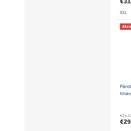
€33
XXL
Akci
Páns
tmav
€24,2
€29