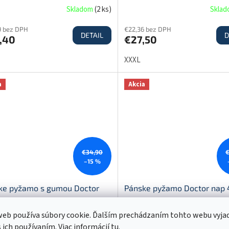
čierna
Skladom
(
2 ks
)
Skla
9 bez DPH
€22,36 bez DPH
DETAIL
D
,40
€27,50
XXXL
a
Akcia
€34,90
–15 %
ke pyžamo s gumou Doctor
Pánske pyžamo Doctor nap
332 - čierna
Good vibes - sivá
eb používa súbory cookie. Ďalším prechádzaním tohto webu vyja
Skladom
(
1 ks
)
Skla
s ich používaním. Viac informácií
tu
.