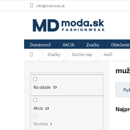
Prejsť
info@mdmoda.sk
na
obsah
Domácnosť
AKCIA
Značky
Oblečenie
Značky
Doctor nap
muži
Domov
B
muž
o
č
n
Na sklade
13
ý
Py
p
a
Najp
n
Akcia
13
e
l
Novinka
0