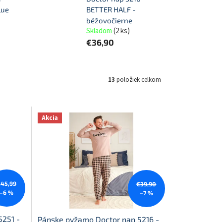
lue
BETTER HALF -
béžovočierne
Skladom
(
2 ks
)
€36,90
13
položiek celkom
Akcia
€45,99
€39,90
–6 %
–7 %
5251 -
Pánske pyžamo Doctor nap 5216 -