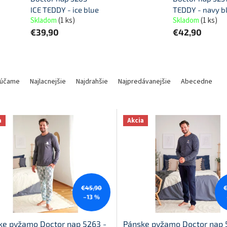
ICE TEDDY - ice blue
TEDDY - navy b
Skladom
(
1 ks
)
Skladom
(
1 ks
)
€39,90
€42,90
účame
Najlacnejšie
Najdrahšie
Najpredávanejšie
Abecedne
a
Akcia
€45,90
–13 %
ke pyžamo Doctor nap 5263 -
Pánske pyžamo Doctor nap 