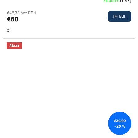
Skladom
(
1 KS
)
€48,78 bez DPH
DETAIL
€60
XL
Akcia
€29,90
–20 %