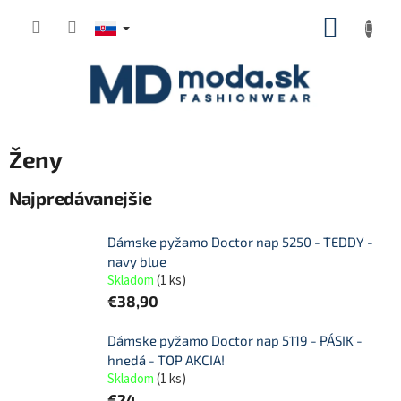
Prejsť
NÁKUP
na
KOŠÍK
obsah
Ženy
Najpredávanejšie
Dámske pyžamo Doctor nap 5250 - TEDDY -
navy blue
Skladom
(
1 ks
)
€38,90
Dámske pyžamo Doctor nap 5119 - PÁSIK -
hnedá - TOP AKCIA!
Skladom
(
1 ks
)
€24