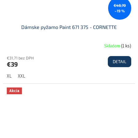
€48,70
–19 %
Dámske pyžamo Paint 671 375 - CORNETTE
Skladom
(
1 ks
)
€31,71 bez DPH
DETAIL
€39
XL
XXL
Akcia