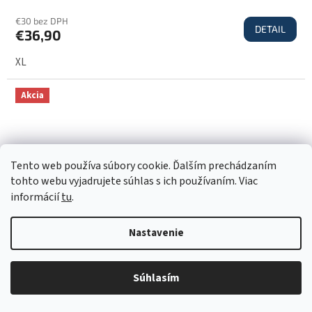
€30 bez DPH
DETAIL
€36,90
XL
Akcia
Tento web používa súbory cookie. Ďalším prechádzaním
tohto webu vyjadrujete súhlas s ich používaním. Viac
informácií
tu
.
Nastavenie
€39,90
Súhlasím
–2 %