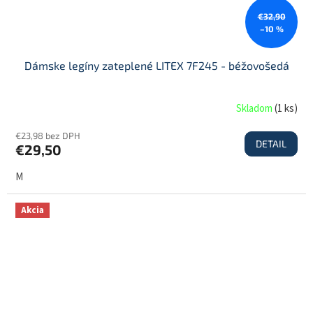
€32,90
–10 %
Dámske legíny zateplené LITEX 7F245 - béžovošedá
Skladom
(
1 ks
)
€23,98 bez DPH
DETAIL
€29,50
M
Akcia