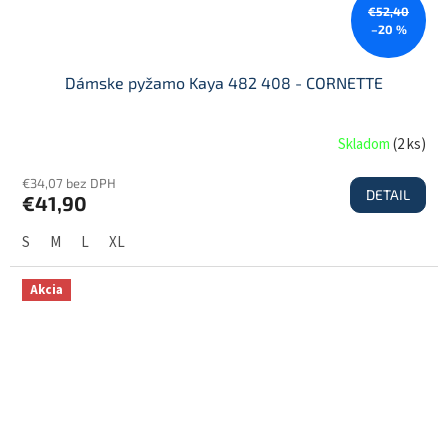
€52,40
–20 %
Dámske pyžamo Kaya 482 408 - CORNETTE
Skladom
(
2 ks
)
€34,07 bez DPH
DETAIL
€41,90
S
M
L
XL
Akcia