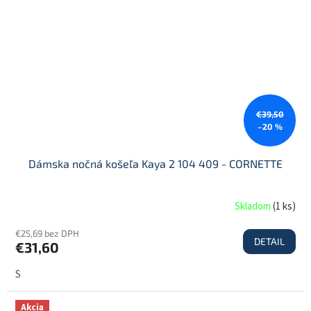
€39,50
–20 %
Dámska nočná košeľa Kaya 2 104 409 - CORNETTE
Skladom
(
1 ks
)
€25,69 bez DPH
DETAIL
€31,60
S
Akcia