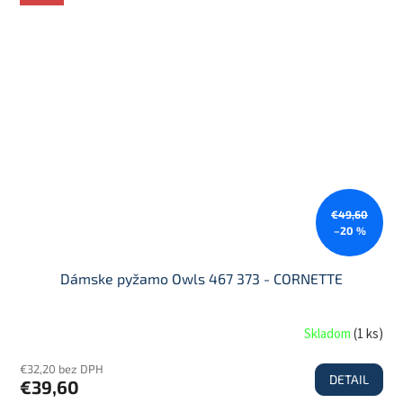
€49,60
–20 %
Dámske pyžamo Owls 467 373 - CORNETTE
Skladom
(
1 ks
)
€32,20 bez DPH
DETAIL
€39,60