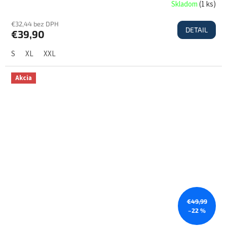
Skladom
(
1 ks
)
€32,44 bez DPH
DETAIL
€39,90
S
XL
XXL
Akcia
€49,99
–22 %