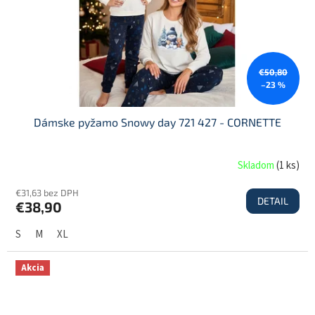
€50,80
–23 %
Dámske pyžamo Snowy day 721 427 - CORNETTE
Skladom
(
1 ks
)
€31,63 bez DPH
DETAIL
€38,90
S
M
XL
Akcia