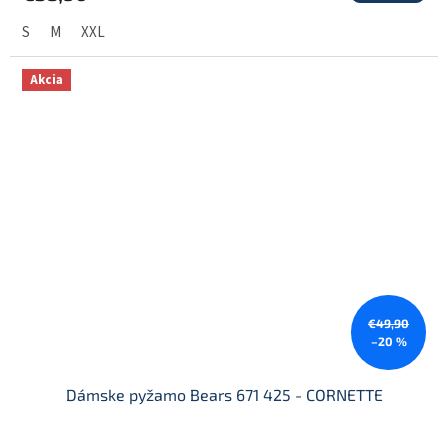
S
M
XXL
Akcia
€49,90
–20 %
Dámske pyžamo Bears 671 425 - CORNETTE