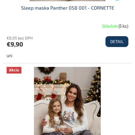
Sleep maska Panther 058 001 - CORNETTE
Skladom
(
5 ks
)
€8,05 bez DPH
DETAIL
€9,90
uni
Akcia