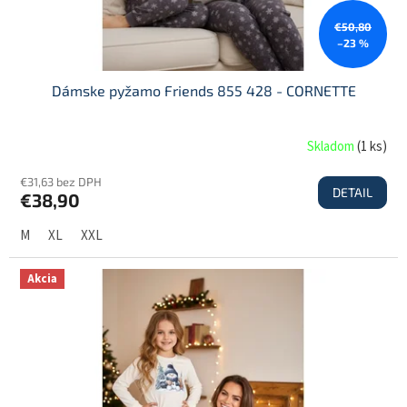
€50,80
–23 %
Dámske pyžamo Friends 855 428 - CORNETTE
Skladom
(
1 ks
)
€31,63 bez DPH
DETAIL
€38,90
M
XL
XXL
Akcia