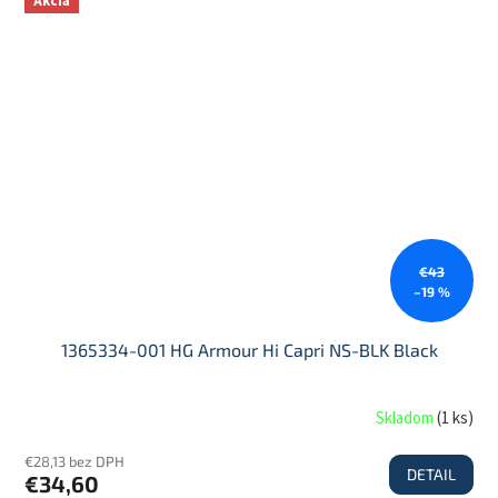
Akcia
€43
–19 %
1365334-001 HG Armour Hi Capri NS-BLK Black
Skladom
(
1 ks
)
€28,13 bez DPH
DETAIL
€34,60