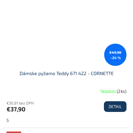
€49,90
–24 %
Dámske pyžamo Teddy 671 422 - CORNETTE
Skladom
(
2 ks
)
€30,81 bez DPH
DETAIL
€37,90
S