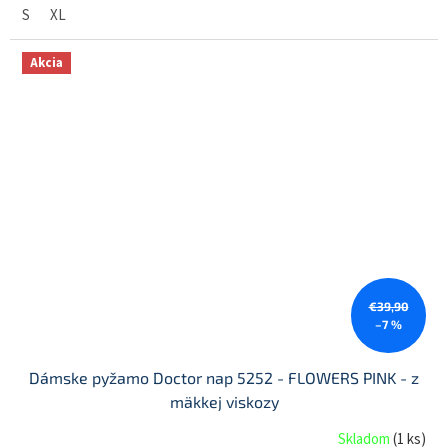
S
XL
Akcia
€39,90
–7 %
Dámske pyžamo Doctor nap 5252 - FLOWERS PINK - z
mäkkej viskozy
Skladom
(
1 ks
)