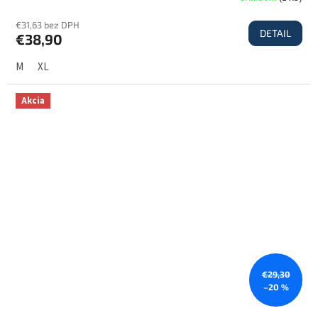
€31,63 bez DPH
DETAIL
€38,90
M
XL
Akcia
€29,30
–20 %