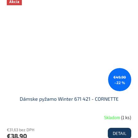
Akcia
€49,90
–22 %
Dámske pyžamo Winter 671 421 - CORNETTE
Skladom
(
1 ks
)
€31,63 bez DPH
DETAIL
€38,90