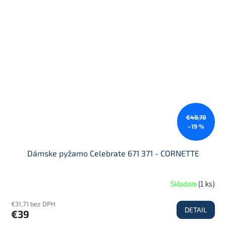
€48,70
–19 %
Dámske pyžamo Celebrate 671 371 - CORNETTE
Skladom
(
1 ks
)
€31,71 bez DPH
DETAIL
€39