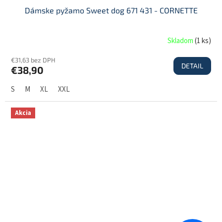
Dámske pyžamo Sweet dog 671 431 - CORNETTE
Skladom
(
1 ks
)
€31,63 bez DPH
DETAIL
€38,90
S
M
XL
XXL
Akcia