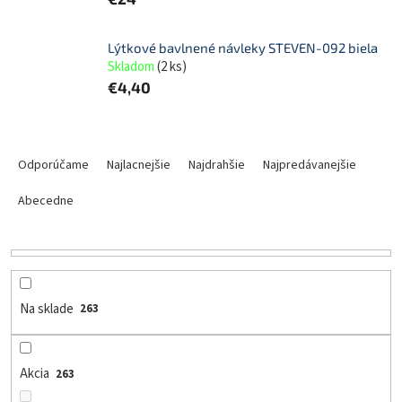
Lýtkové bavlnené návleky STEVEN-092 biela
Skladom
(
2 ks
)
€4,40
R
a
Odporúčame
Najlacnejšie
Najdrahšie
Najpredávanejšie
d
e
Abecedne
n
i
e
p
r
Na sklade
263
o
d
u
Akcia
263
k
t