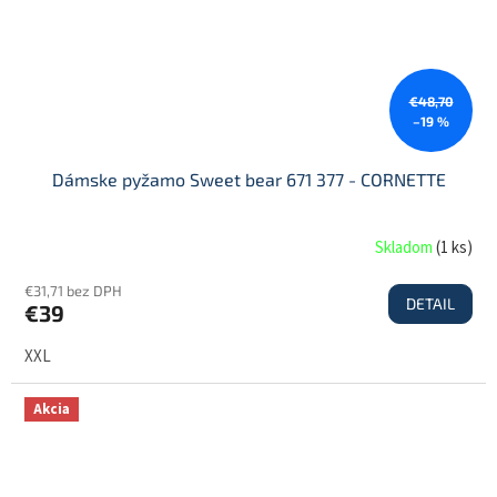
€48,70
–19 %
Dámske pyžamo Sweet bear 671 377 - CORNETTE
Skladom
(
1 ks
)
€31,71 bez DPH
DETAIL
€39
XXL
Akcia