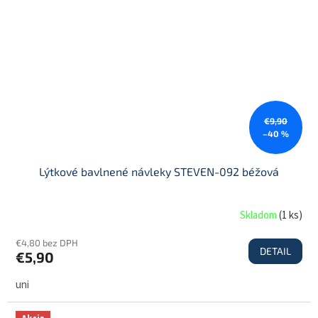
€9,90
–40 %
Lýtkové bavlnené návleky STEVEN-092 béžová
Skladom
(
1 ks
)
€4,80 bez DPH
DETAIL
€5,90
uni