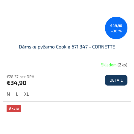
€49,90
–30 %
Dámske pyžamo Cookie 671 347 - CORNETTE
Skladom
(
2 ks
)
€28,37 bez DPH
DETAIL
€34,90
M
L
XL
Akcia