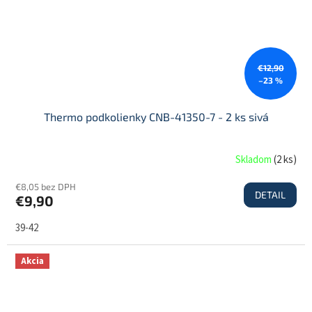
€12,90
–23 %
Thermo podkolienky CNB-41350-7 - 2 ks sivá
Skladom
(
2 ks
)
€8,05 bez DPH
DETAIL
€9,90
39-42
Akcia