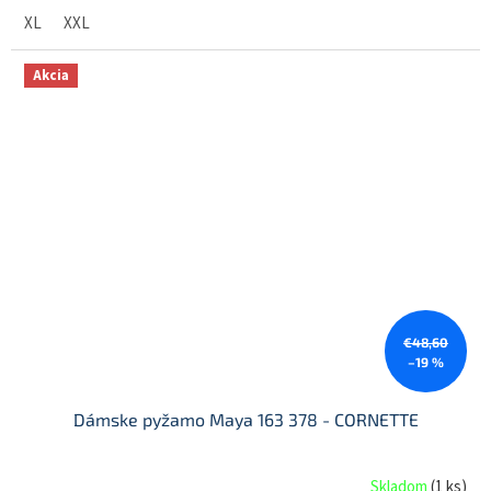
XL
XXL
Akcia
€48,60
–19 %
Dámske pyžamo Maya 163 378 - CORNETTE
Skladom
(
1 ks
)