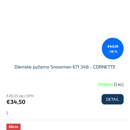
€43,10
–19 %
Dámske pyžamo Snowman 671 348 - CORNETTE
Skladom
(
1 ks
)
€28,05 bez DPH
DETAIL
€34,50
L
Akcia