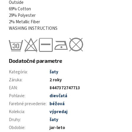
Outside
69% Cotton
29% Polyester
2% Metallic Fiber
WASHING INSTRUCTIONS
Dodatočné parametre
Kategória
:
šaty
Záruka
:
2 roky
EAN
:
8447372747713
Pohlavie
:
dievčatá
Farebné prevedenie
:
béžová
Kolekcia
:
výpredaj
Druhy
:
šaty
Obdobie
:
jar-leto