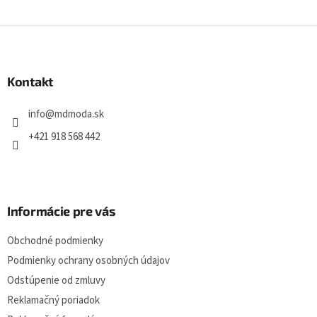
Z
á
p
ä
Kontakt
t
i
info
@
mdmoda.sk
e
+421 918 568 442
Informácie pre vás
Obchodné podmienky
Podmienky ochrany osobných údajov
Odstúpenie od zmluvy
Reklamačný poriadok