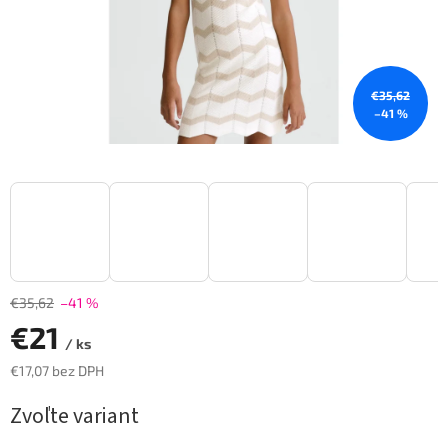
€35,62
–41 %
€35,62
–41 %
€21
/ ks
€17,07 bez DPH
Jednotková
Zvoľte variant
cena: