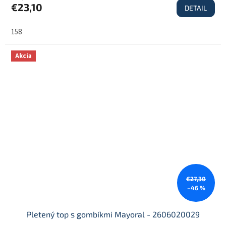
€23,10
DETAIL
158
Akcia
€27,30
–46 %
Pletený top s gombíkmi Mayoral - 2606020029