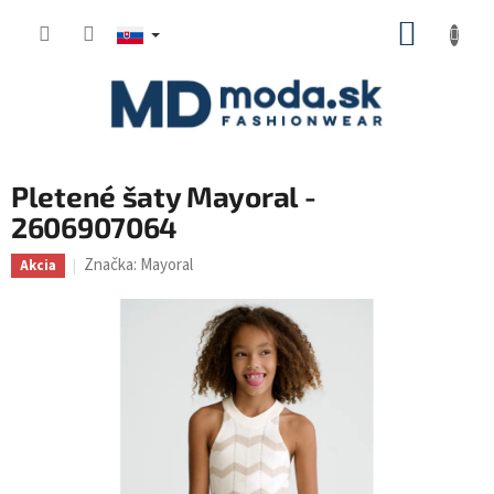
Prejsť
NÁKUP
na
KOŠÍK
obsah
Pletené šaty Mayoral -
2606907064
Značka:
Mayoral
Akcia