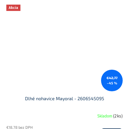
Akcia
€42,77
–45 %
Dlhé nohavice Mayoral - 2606545095
Skladom
(
2 ks
)
€18,78 bez DPH