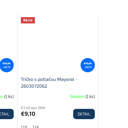
Akcia
€15,34
€15,34
–40 %
–40 %
Tričko s potlačou Mayoral -
2603072062
om
(
1 ks
)
Skladom
(
1 ks
)
€7,40 bez DPH
€9,10
ETAIL
DETAIL
110
116