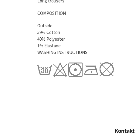
Long trousers
COMPOSITION
Outside
59% Cotton
40% Polyester
1% Elastane
WASHING INSTRUCTIONS
Z
á
p
ä
t
Kontakt
i