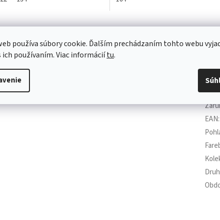
eb používa súbory cookie. Ďalším prechádzaním tohto webu vyja
s ich používaním. Viac informácií
tu
.
Dod
avenie
Súh
Kate
Záru
EAN
:
Pohl
Fare
Kole
Druh
Obdo