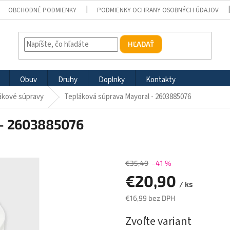
OBCHODNÉ PODMIENKY
PODMIENKY OCHRANY OSOBNÝCH ÚDAJOV
HĽADAŤ
Obuv
Druhy
Doplnky
Kontakty
ákové súpravy
Tepláková súprava Mayoral - 2603885076
 - 2603885076
€35,49
–41 %
€20,90
/ ks
€16,99 bez DPH
Jednotková
Zvoľte variant
cena: