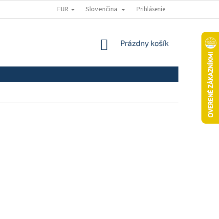
EUR
Slovenčina
Prihlásenie
ODSTÚPENIE OD ZMLUVY
REKLAMAČNÝ PORIADOK
REKLAMAČNÝ
NÁKUPNÝ
Prázdny košík
KOŠÍK