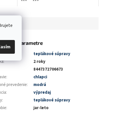
drujete
atočné parametre
lasím
gória
:
teplákové súpravy
ka
:
2 roky
8447372706673
avie
:
chlapci
bné prevedenie
:
modrá
kcia
:
výpredaj
y
:
teplákové súpravy
bie
:
jar-leto