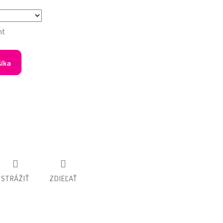
nt
šíka
STRÁŽIŤ
ZDIEĽAŤ