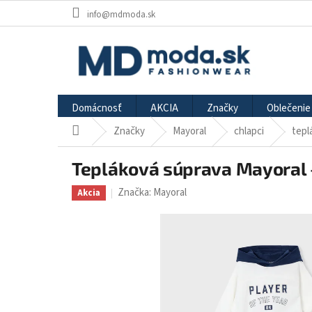
Prejsť
info@mdmoda.sk
na
obsah
Domácnosť
AKCIA
Značky
Oblečenie
Značky
Mayoral
chlapci
tepl
Domov
Tepláková súprava Mayoral
Značka:
Mayoral
Akcia