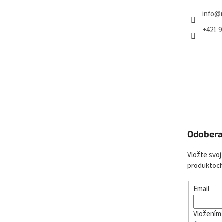
e
info
@
+421 9
Odobera
Vložte svoj
produktoch
Email
Vložením 