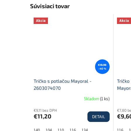
Súvisiaci tovar
Akcia
Akcia
€18,98
–40 %
Tričko s potlačou Mayoral -
Tričko
2603074070
Mayor
Skladom
(
1 ks
)
€9,11 bez DPH
€7,80 b
€11,20
€9,6
DETAIL
140
104
110
116
134
116
1