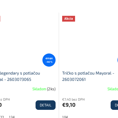
Akcia
€17,81
–46 %
 legendary s potlačou
Tričko s potlačou Mayoral -
al - 2603073065
2603072061
Skladom
(
2 ks
)
Sklad
ez DPH
€7,40 bez DPH
0
€9,10
DETAIL
D
22
134
104