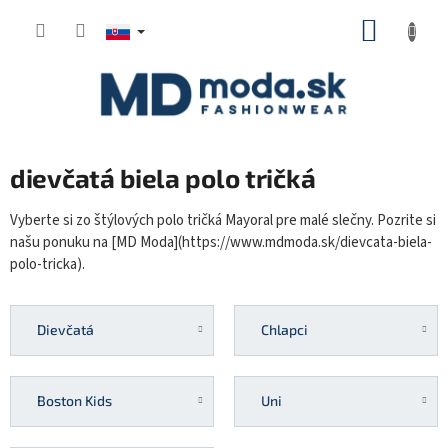
Prejsť
NÁKUP
na
KOŠÍK
obsah
dievčatá biela polo tričká
Vyberte si zo štýlových polo tričká Mayoral pre malé slečny. Pozrite si
našu ponuku na [MD Moda](https://www.mdmoda.sk/dievcata-biela-
polo-tricka).
Dievčatá
Chlapci
Boston Kids
Uni