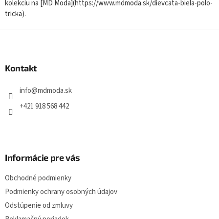
kolekciu na [MD Moda](https://www.mdmoda.sk/dievcata-biela-polo-
tricka).
Z
á
p
ä
Kontakt
t
i
info
@
mdmoda.sk
e
+421 918 568 442
Informácie pre vás
Obchodné podmienky
Podmienky ochrany osobných údajov
Odstúpenie od zmluvy