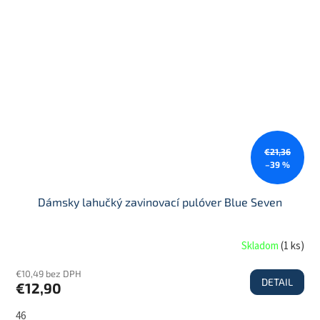
€21,36
–39 %
Dámsky lahučký zavinovací pulóver Blue Seven
Skladom
(
1 ks
)
€10,49 bez DPH
DETAIL
€12,90
46