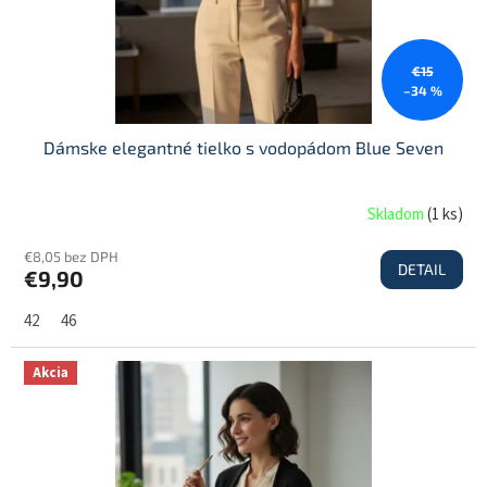
€15
–34 %
Dámske elegantné tielko s vodopádom Blue Seven
Skladom
(
1 ks
)
€8,05 bez DPH
DETAIL
€9,90
42
46
Akcia