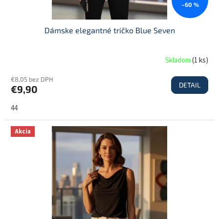
–60 %
v
Dámske elegantné tričko Blue Seven
Skladom
(
1 ks
)
€8,05 bez DPH
DETAIL
€9,90
44
Akcia