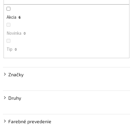
d
u
Akcia
6
k
t
o
Novinka
0
v
Tip
0
Značky
Druhy
Farebné prevedenie