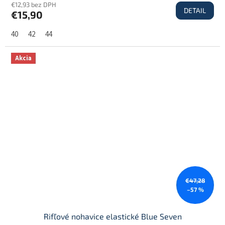
€12,93 bez DPH
DETAIL
€15,90
40
42
44
Akcia
€47,28
–57 %
Rifľové nohavice elastické Blue Seven