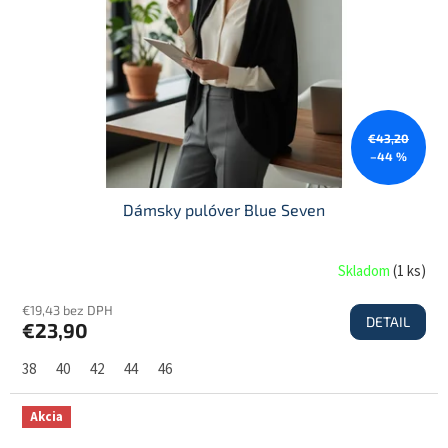
€43,20
–44 %
Dámsky pulóver Blue Seven
Skladom
(
1 ks
)
€19,43 bez DPH
DETAIL
€23,90
38
40
42
44
46
Akcia