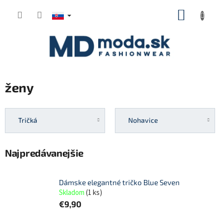
Prejsť
NÁKUP
na
KOŠÍK
obsah
ženy
Tričká
Nohavice
Najpredávanejšie
Dámske elegantné tričko Blue Seven
Skladom
(
1 ks
)
€9,90