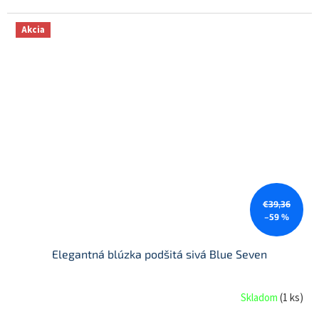
Akcia
€39,36
–59 %
Elegantná blúzka podšitá sivá Blue Seven
Skladom
(
1 ks
)