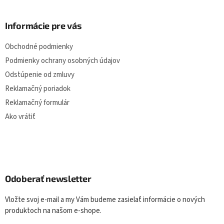
y
v
ý
Informácie pre vás
p
i
Obchodné podmienky
s
u
Podmienky ochrany osobných údajov
Odstúpenie od zmluvy
Reklamačný poriadok
Reklamačný formulár
Ako vrátiť
Odoberať newsletter
Vložte svoj e-mail a my Vám budeme zasielať informácie o nových
produktoch na našom e-shope.