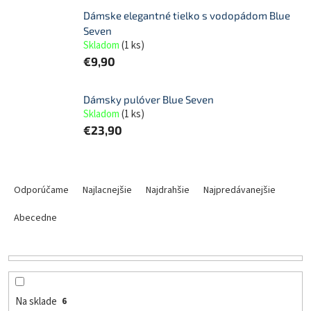
Dámske elegantné tielko s vodopádom Blue
Seven
Skladom
(
1 ks
)
€9,90
Dámsky pulóver Blue Seven
Skladom
(
1 ks
)
€23,90
R
a
Odporúčame
Najlacnejšie
Najdrahšie
Najpredávanejšie
d
e
Abecedne
n
i
e
p
r
Na sklade
6
o