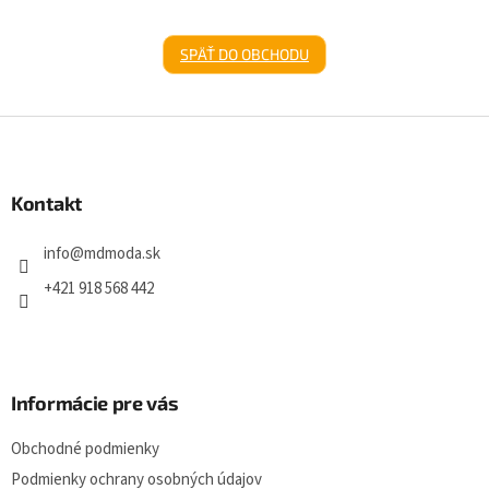
SPÄŤ DO OBCHODU
Z
á
p
ä
Kontakt
t
i
info
@
mdmoda.sk
e
+421 918 568 442
Informácie pre vás
Obchodné podmienky
Podmienky ochrany osobných údajov