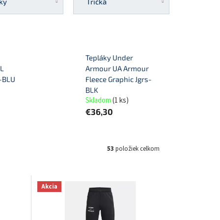
ky
Tričká
Tepláky Under
AL
Armour UA Armour
-BLU
Fleece Graphic Jgrs-
BLK
Skladom
(
1 ks
)
€36,30
53
položiek celkom
Akcia