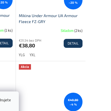
–20 %
–20 %
rmour
Mikina Under Armour UA Armour
Fleece FZ-GRY
dom
(
1 ks
)
Skladom
(
2 ks
)
€31,54 bez DPH
ETAIL
DETAIL
€38,80
YLG
YXL
Akcia
drujete
€72,50
€40,80
–31 %
–4 %