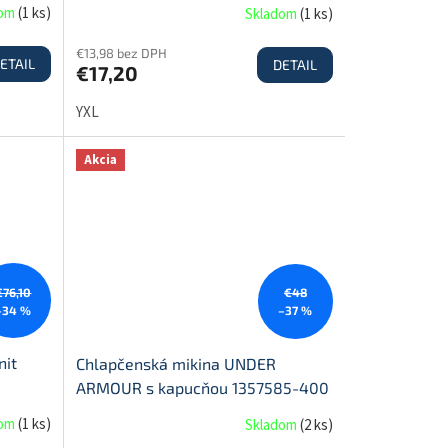
dom
(
1 ks
)
Skladom
(
1 ks
)
€13,98 bez DPH
ETAIL
DETAIL
€17,20
YXL
Akcia
€76,10
€48
–34 %
–37 %
nit
Chlapčenská mikina UNDER
ARMOUR s kapucňou 1357585-400
kráľovská modrá
dom
(
1 ks
)
Skladom
(
2 ks
)