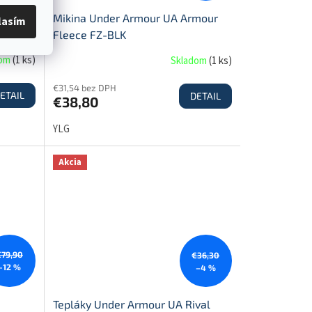
ival
Mikina Under Armour UA Armour
lasím
Fleece FZ-BLK
dom
(
1 ks
)
Skladom
(
1 ks
)
€31,54 bez DPH
ETAIL
DETAIL
€38,80
YLG
Akcia
€79,90
€36,30
–12 %
–4 %
Tepláky Under Armour UA Rival