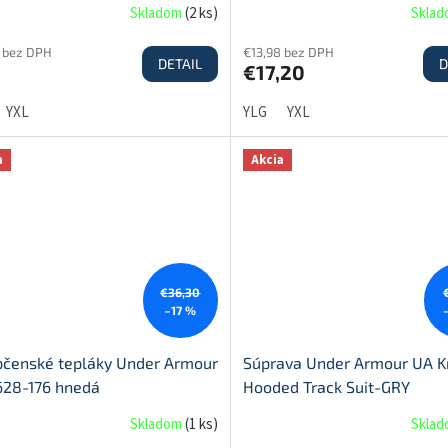
Skladom
(
2 ks
)
Skla
7 bez DPH
€13,98 bez DPH
DETAIL
D
€17,20
YXL
YLG
YXL
a
Akcia
€36,30
–17 %
pčenské tepláky Under Armour
Súprava Under Armour UA K
628-176 hnedá
Hooded Track Suit-GRY
Skladom
(
1 ks
)
Skla