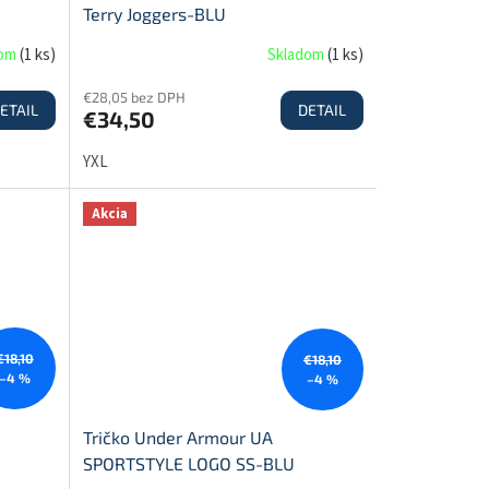
Terry Joggers-BLU
dom
(
1 ks
)
Skladom
(
1 ks
)
€28,05 bez DPH
ETAIL
DETAIL
€34,50
YXL
Akcia
€18,10
€18,10
–4 %
–4 %
Tričko Under Armour UA
SPORTSTYLE LOGO SS-BLU