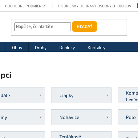
OBCHODNÉ PODMIENKY
PODMIENKY OCHRANY OSOBNÝCH ÚDAJOV
HĽADAŤ
Obuv
Druhy
Doplnky
Kontakty
pci
Komp
ndále
Čiapky
Legín
iny
Nohavice
Polo 
Teplákové