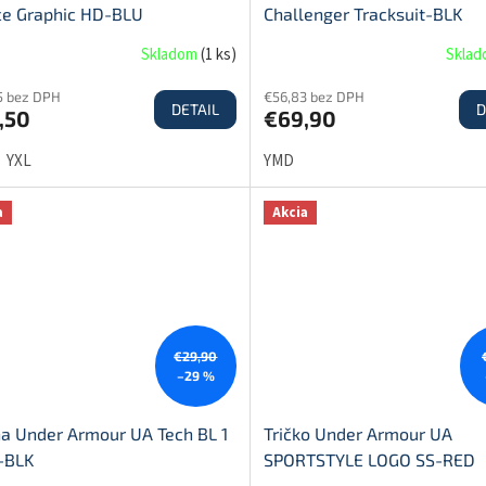
ce Graphic HD-BLU
Challenger Tracksuit-BLK
Skladom
(
1 ks
)
Skla
5 bez DPH
€56,83 bez DPH
DETAIL
D
,50
€69,90
YXL
YMD
a
Akcia
€29,90
–29 %
na Under Armour UA Tech BL 1
Tričko Under Armour UA
p-BLK
SPORTSTYLE LOGO SS-RED