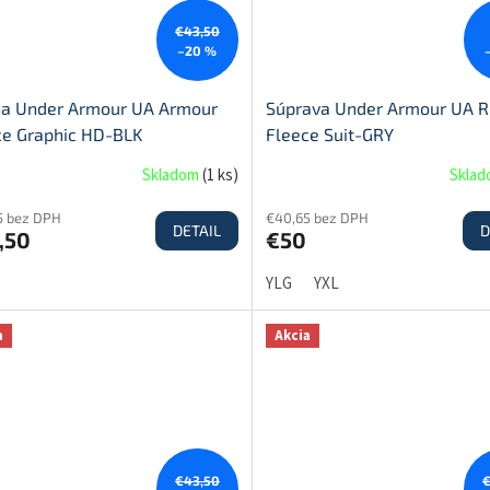
€43,50
–20 %
na Under Armour UA Armour
Súprava Under Armour UA R
ce Graphic HD-BLK
Fleece Suit-GRY
Skladom
(
1 ks
)
Skla
5 bez DPH
€40,65 bez DPH
DETAIL
D
,50
€50
YLG
YXL
a
Akcia
€43,50
€