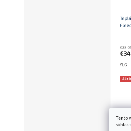
Tepl
Flee
€28,0
€34
YLG
Akci
Tento w
súhlas 