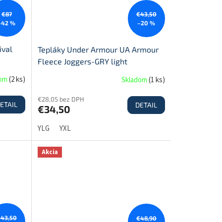
€87
€43,50
–42 %
–20 %
ival
Tepláky Under Armour UA Armour
Fleece Joggers-GRY light
dom
(
2 ks
)
Skladom
(
1 ks
)
€28,05 bez DPH
ETAIL
DETAIL
€34,50
YLG
YXL
Akcia
43,50
€48,90