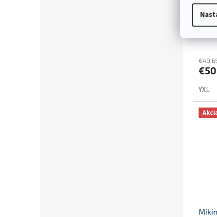
Súpr
Nast
Hood
€40,6
€50
YXL
Akci
Miki