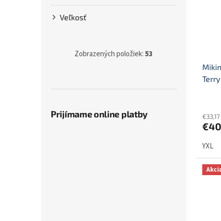
r
s
o
p
Veľkosť
d
r
u
o
k
d
Zobrazených položiek:
53
t
u
Miki
o
k
v
t
Terr
o
v
Prijímame online platby
€33,1
€40
YXL
Akci