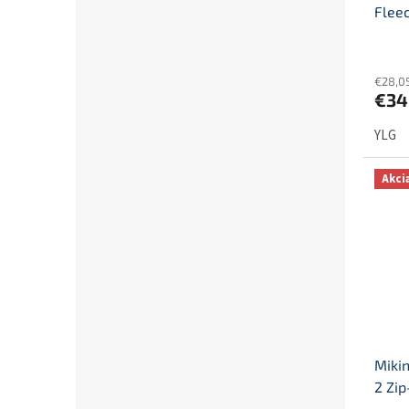
Flee
€28,0
€34
YLG
Akci
Miki
2 Zi