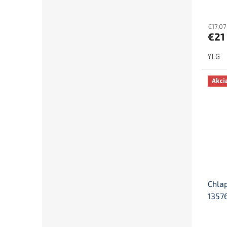
€17,0
€21
YLG
Akci
Chla
1357