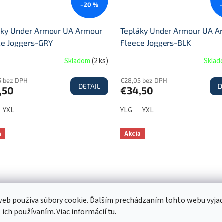
–20 %
áky Under Armour UA Armour
Tepláky Under Armour UA A
ce Joggers-GRY
Fleece Joggers-BLK
Skladom
(
2 ks
)
Skla
5 bez DPH
€28,05 bez DPH
DETAIL
D
,50
€34,50
YXL
YLG
YXL
a
Akcia
eb používa súbory cookie. Ďalším prechádzaním tohto webu vyja
€63,40
–21 %
s ich používaním. Viac informácií
tu
.