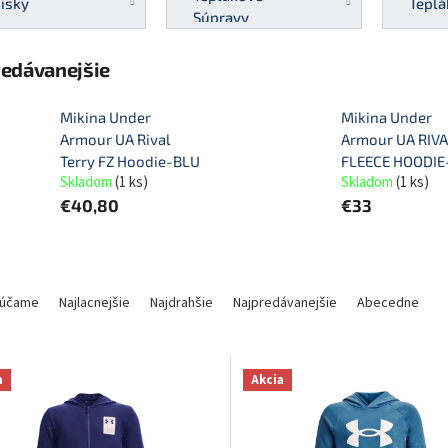
isky
Teplá
Súpravy
redávanejšie
Mikina Under
Mikina Under
Armour UA Rival
Armour UA RIV
Terry FZ Hoodie-BLU
FLEECE HOODIE
Skladom
(
1 ks
)
Skladom
(
1 ks
)
€40,80
€33
účame
Najlacnejšie
Najdrahšie
Najpredávanejšie
Abecedne
a
Akcia