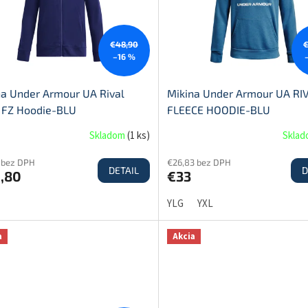
€48,90
€
–16 %
na Under Armour UA Rival
Mikina Under Armour UA RI
y FZ Hoodie-BLU
FLEECE HOODIE-BLU
Skladom
(
1 ks
)
Skla
7 bez DPH
€26,83 bez DPH
DETAIL
D
,80
€33
YLG
YXL
a
Akcia