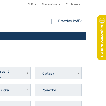
EUR
Slovenčina
Prihlásenie
ODSTÚPENIE OD ZMLUVY
REKLAMAČNÝ PORIADOK
REKLAMAČNÝ
NÁKUPNÝ
Prázdny košík
KOŠÍK
resné
Kraťasy
y
Tričká
Ponožky