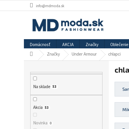
Prejsť
info@mdmoda.sk
na
obsah
Domácnosť
AKCIA
Značky
Oblečenie
Značky
Under Armour
chlapci
Domov
B
chla
o
č
n
Na sklade
53
ý
Sa
p
a
n
Akcia
53
Mik
e
l
Novinka
0