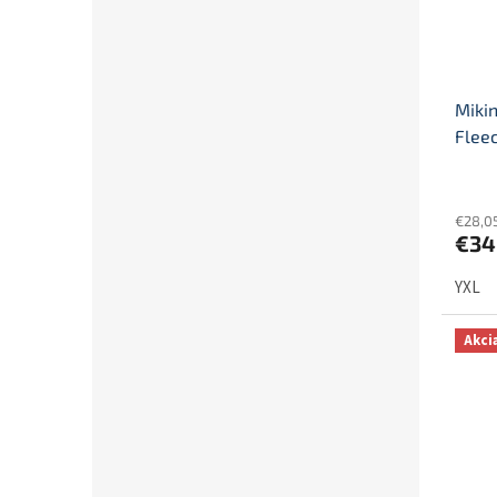
Miki
Flee
€28,0
€34
YXL
Akci