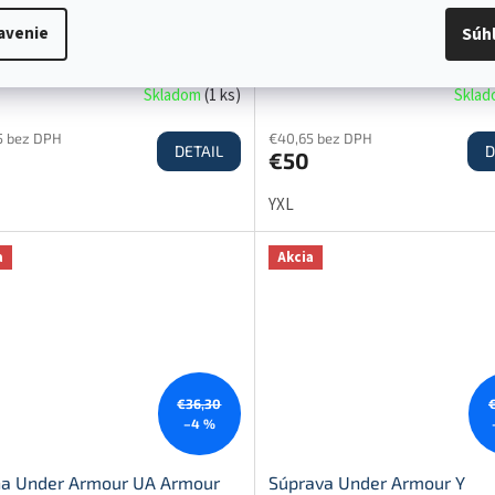
ava Under Armour UA Knit
Súprava Under Armour UA R
avenie
Súh
ed Track Suit-BLK
Fleece Suit-BLK
Skladom
(
1 ks
)
Skla
5 bez DPH
€40,65 bez DPH
DETAIL
D
€50
YXL
a
Akcia
€36,30
–4 %
na Under Armour UA Armour
Súprava Under Armour Y