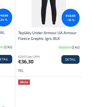
43,50
€43,50
–24 %
–16 %
VAL
Tepláky Under Armour UA Armour
Fleece Graphic Jgrs-BLK
dom
(
1 ks
)
Skladom
(
1 ks
)
€29,51 bez DPH
ETAIL
DETAIL
€36,30
YXL
Akcia