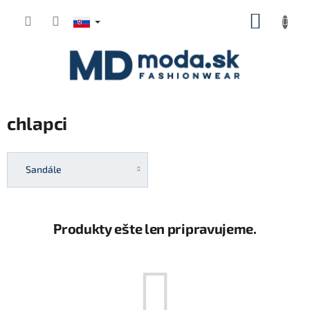
Prejsť
NÁKUP
na
KOŠÍK
obsah
chlapci
Sandále
Produkty ešte len pripravujeme.