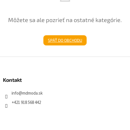
Môžete sa ale pozrieť na ostatné kategórie.
SPÄŤ DO OBCHODU
Z
á
p
ä
Kontakt
t
i
info
@
mdmoda.sk
e
+421 918 568 442