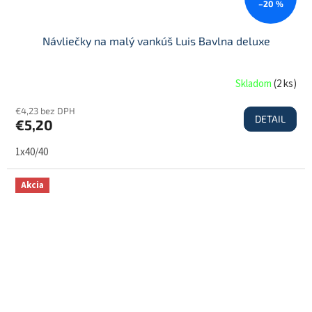
–20 %
Návliečky na malý vankúš Luis Bavlna deluxe
Skladom
(
2 ks
)
€4,23 bez DPH
DETAIL
€5,20
1x40/40
Akcia