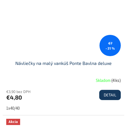
€7
–31 %
Návliečky na malý vankúš Ponte Bavlna deluxe
Skladom
(
4 ks
)
€3,90 bez DPH
DETAIL
€4,80
1x40/40
Akcia