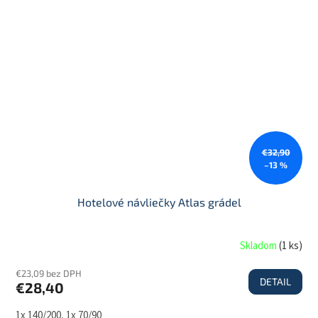
€32,90
–13 %
Hotelové návliečky Atlas grádel
Skladom
(
1 ks
)
€23,09 bez DPH
DETAIL
€28,40
1x 140/200, 1x 70/90