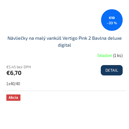
€10
–33 %
Návliečky na malý vankúš Vertigo Pink 2 Bavlna deluxe
digital
Skladom
(
1 ks
)
€5,45 bez DPH
DETAIL
€6,70
1x40/40
Akcia