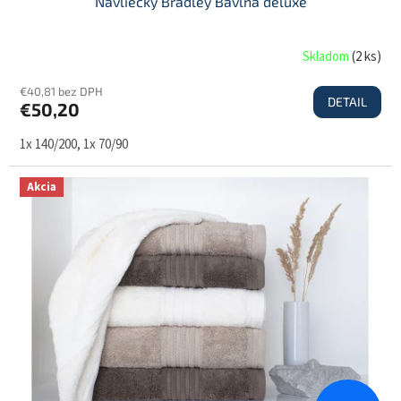
Návliečky Bradley Bavlna deluxe
Skladom
(
2 ks
)
€40,81 bez DPH
DETAIL
€50,20
1x 140/200, 1x 70/90
Akcia