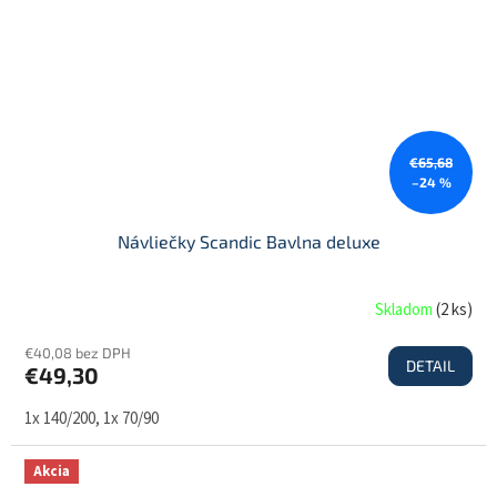
€65,68
–24 %
Návliečky Scandic Bavlna deluxe
Skladom
(
2 ks
)
€40,08 bez DPH
DETAIL
€49,30
1x 140/200, 1x 70/90
Akcia