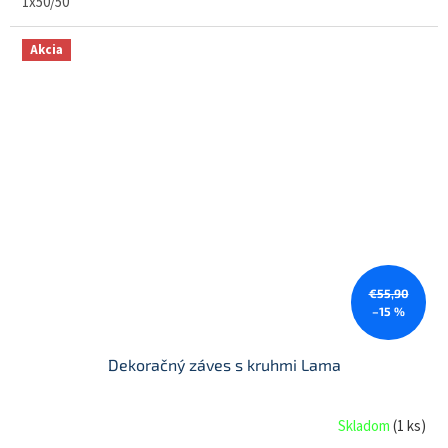
1x50/50
Akcia
€55,90
–15 %
Dekoračný záves s kruhmi Lama
Skladom
(
1 ks
)