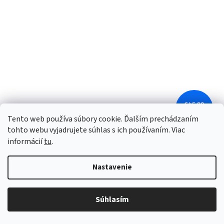
€45,90
–19 %
Tento web používa súbory cookie. Ďalším prechádzaním
tohto webu vyjadrujete súhlas s ich používaním. Viac
Návliečky Apolena Bavlna deluxe
informácií
tu
.
Nastavenie
Skladom
(
2 ks
)
€30,16 bez DPH
DETAIL
€37,10
Súhlasím
1x 140/220, 1x 70/90