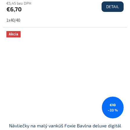
€5,45 bez DPH
DETAIL
€6,70
1x40/40
Akcia
€10
–33 %
Návliečky na malý vankúš Foxie Bavlna deluxe digitál