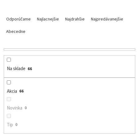
R
a
Odporúčame
Najlacnejšie
Najdrahšie
Najpredávanejšie
d
e
Abecedne
n
i
e
p
r
Na sklade
66
o
d
u
Akcia
66
k
t
o
Novinka
0
v
Tip
0