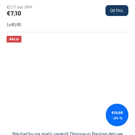
€5,77 bez DPH
DETAIL
€7,10
1x40/40
Akcia
€12,50
–24 %
Návliečky na malý vankúš Dinosauri Bavlna deluxe