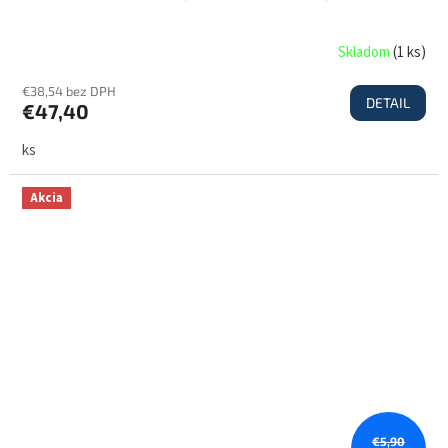
Skladom
(
1 ks
)
€38,54 bez DPH
DETAIL
€47,40
ks
Akcia
€5,90