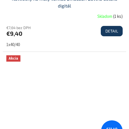
digitál
Skladom
(
1 ks
)
€7,64 bez DPH
DETAIL
€9,40
1x40/40
Akcia
€31,40