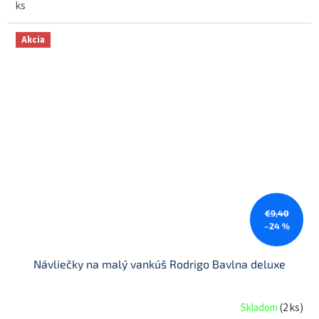
ks
Akcia
€9,40
–24 %
Návliečky na malý vankúš Rodrigo Bavlna deluxe
Skladom
(
2 ks
)