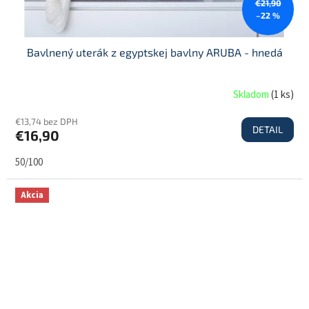
€21,90
–22 %
Bavlnený uterák z egyptskej bavlny ARUBA - hnedá
Skladom
(
1 ks
)
€13,74 bez DPH
DETAIL
€16,90
50/100
Akcia