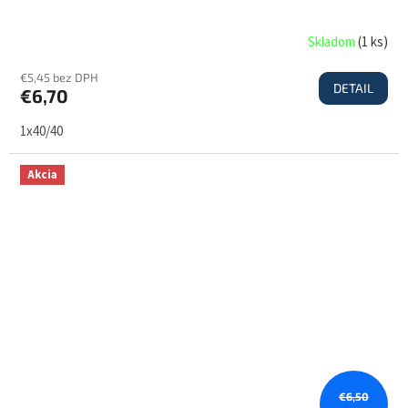
Skladom
(
1 ks
)
€5,45 bez DPH
DETAIL
€6,70
1x40/40
Akcia
€6,50