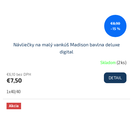
€8,90
–15 %
Návliečky na malý vankúš Madison bavlna deluxe
digital
Skladom
(
2 ks
)
€6,10 bez DPH
DETAIL
€7,50
1x40/40
Akcia