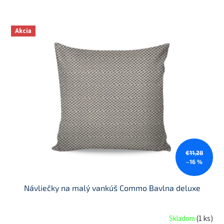
V
Akcia
ý
p
i
s
p
r
o
d
u
k
t
€11,28
o
–16 %
v
Návliečky na malý vankúš Commo Bavlna deluxe
Skladom
(
1 ks
)