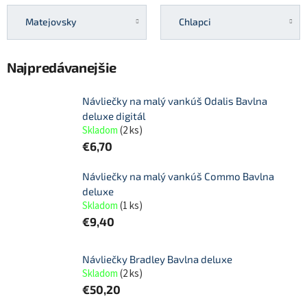
Matejovsky
Chlapci
Najpredávanejšie
Návliečky na malý vankúš Odalis Bavlna
deluxe digitál
Skladom
(
2 ks
)
€6,70
Návliečky na malý vankúš Commo Bavlna
deluxe
Skladom
(
1 ks
)
€9,40
Návliečky Bradley Bavlna deluxe
Skladom
(
2 ks
)
€50,20