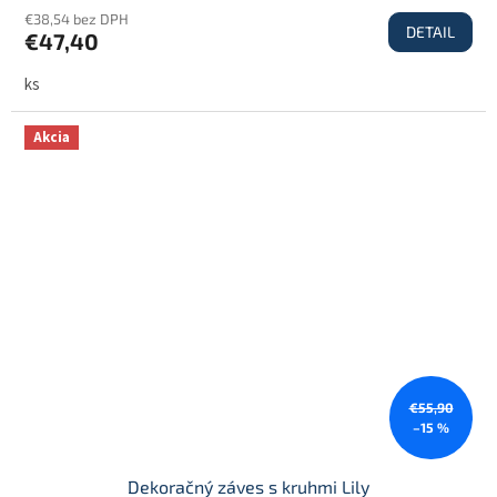
€38,54 bez DPH
DETAIL
€47,40
ks
Akcia
€55,90
–15 %
Dekoračný záves s kruhmi Lily