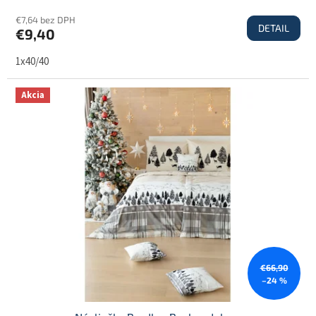
€7,64 bez DPH
DETAIL
€9,40
1x40/40
Akcia
€66,90
–24 %