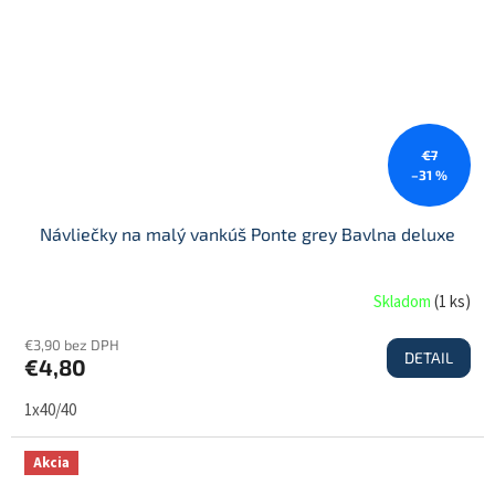
€7
–31 %
Návliečky na malý vankúš Ponte grey Bavlna deluxe
Skladom
(
1 ks
)
€3,90 bez DPH
DETAIL
€4,80
1x40/40
Akcia