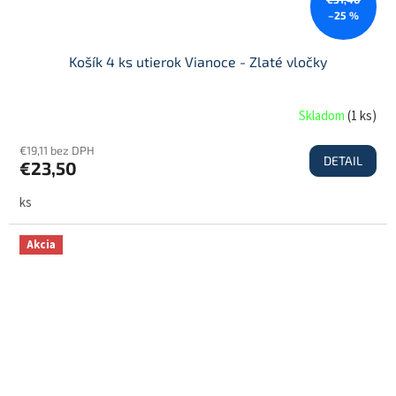
–25 %
Košík 4 ks utierok Vianoce - Zlaté vločky
Skladom
(
1 ks
)
€19,11 bez DPH
DETAIL
€23,50
ks
Akcia