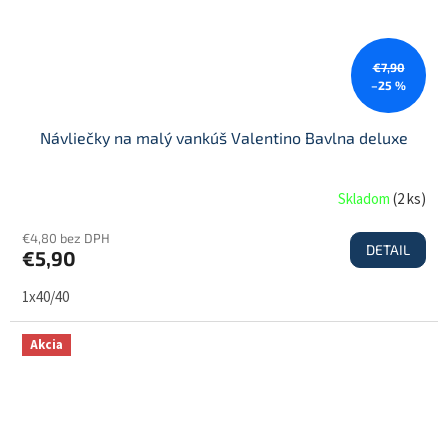
€7,90
–25 %
Návliečky na malý vankúš Valentino Bavlna deluxe
Skladom
(
2 ks
)
€4,80 bez DPH
DETAIL
€5,90
1x40/40
Akcia