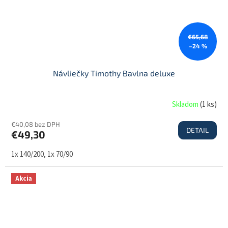
€65,68
–24 %
Návliečky Timothy Bavlna deluxe
Skladom
(
1 ks
)
€40,08 bez DPH
DETAIL
€49,30
1x 140/200, 1x 70/90
Akcia