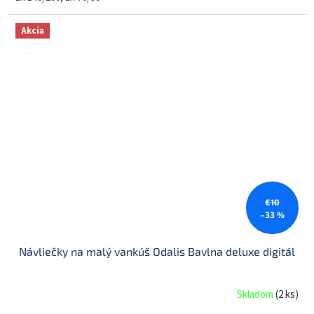
Akcia
€10
–33 %
Návliečky na malý vankúš Odalis Bavlna deluxe digitál
Skladom
(
2 ks
)