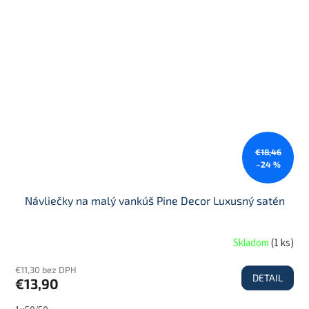
€18,46
–24 %
Návliečky na malý vankúš Pine Decor Luxusný satén
Skladom
(
1 ks
)
€11,30 bez DPH
DETAIL
€13,90