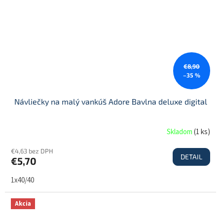
€8,90
–35 %
Návliečky na malý vankúš Adore Bavlna deluxe digital
Skladom
(
1 ks
)
€4,63 bez DPH
DETAIL
€5,70
1x40/40
Akcia