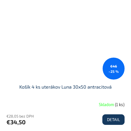
€46
–25 %
Košík 4 ks uterákov Luna 30x50 antracitová
Skladom
(
1 ks
)
€28,05 bez DPH
DETAIL
€34,50