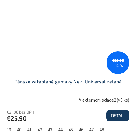
€29,90
–13 %
Pánske zateplené gumáky New Universal zelená
V externom sklade2
(
>5 ks
)
€21,06 bez DPH
DETAIL
€25,90
39
40
41
42
43
44
45
46
47
48