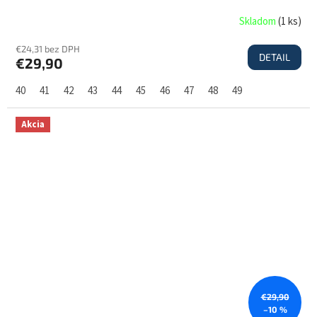
Skladom
(
1 ks
)
€24,31 bez DPH
DETAIL
€29,90
40
41
42
43
44
45
46
47
48
49
Akcia
€29,90
–10 %