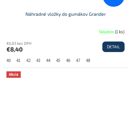
Náhradné vložky do gumákov Grander
Skladom
(
1 ks
)
€6,83 bez DPH
DETAIL
€8,40
40
41
42
43
44
45
46
47
48
Akcia