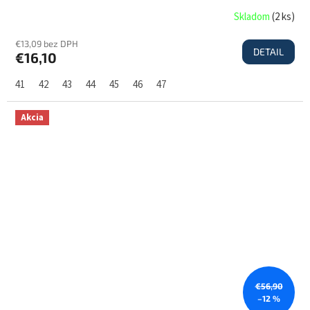
Skladom
(
2 ks
)
€13,09 bez DPH
DETAIL
€16,10
41
42
43
44
45
46
47
Akcia
€56,90
–12 %