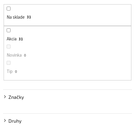
e
p
r
Na sklade
31
o
d
u
Akcia
31
k
t
o
Novinka
0
v
Tip
0
Značky
Druhy