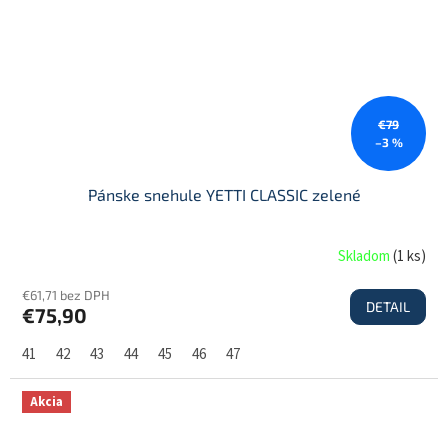
€79
–3 %
Pánske snehule YETTI CLASSIC zelené
Skladom
(
1 ks
)
€61,71 bez DPH
DETAIL
€75,90
41
42
43
44
45
46
47
Akcia