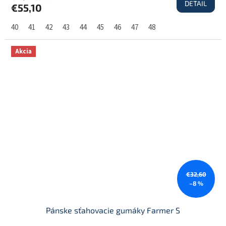
DETAIL
€55,10
40
41
42
43
44
45
46
47
48
Akcia
€32,60
–8 %
Pánske sťahovacie gumáky Farmer S