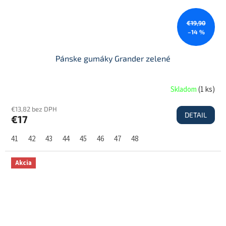
€19,90
–14 %
Pánske gumáky Grander zelené
Skladom
(
1 ks
)
€13,82 bez DPH
DETAIL
€17
41
42
43
44
45
46
47
48
Akcia