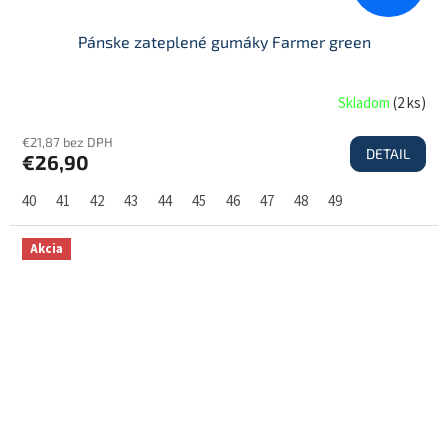
Pánske zateplené gumáky Farmer green
Skladom
(
2 ks
)
€21,87 bez DPH
DETAIL
€26,90
40
41
42
43
44
45
46
47
48
49
Akcia