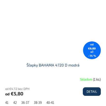
od
€6,80
až
–14 %
Šľapky BAHAMA 4720 D modrá
Skladom
(
1 ks
)
od €4,72 bez DPH
DETAIL
€5,80
od
41
42
36-37
38-39
40-41