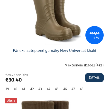
€35,50
–14 %
Pánske zateplené gumáky New Universal khaki
V externom sklade2
(
4 ks
)
€24,72 bez DPH
DETAIL
€30,40
39
40
41
42
43
44
45
46
47
48
Akcia