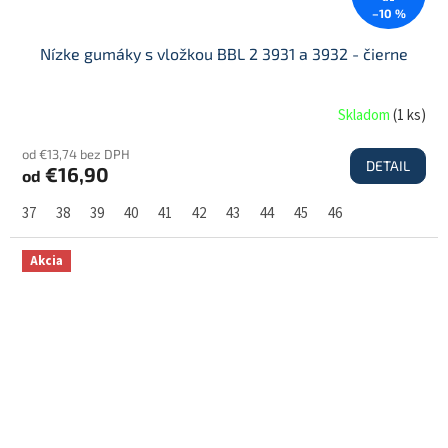
–10 %
Nízke gumáky s vložkou BBL 2 3931 a 3932 - čierne
Skladom
(
1 ks
)
od €13,74 bez DPH
DETAIL
€16,90
od
37
38
39
40
41
42
43
44
45
46
Akcia