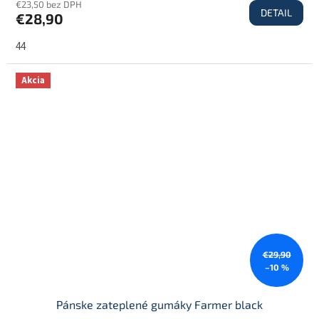
€23,50 bez DPH
DETAIL
€28,90
44
Akcia
€29,90
–10 %
Pánske zateplené gumáky Farmer black