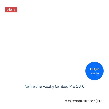
Akcia
€33,70
–14 %
Náhradné vložky Caribou Pro 5816
V externom sklade2
(
4 ks
)