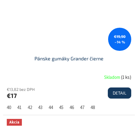
€19,90
–14 %
Pánske gumáky Grander čierne
Skladom
(
1 ks
)
€13,82 bez DPH
DETAIL
€17
40
41
42
43
44
45
46
47
48
Akcia