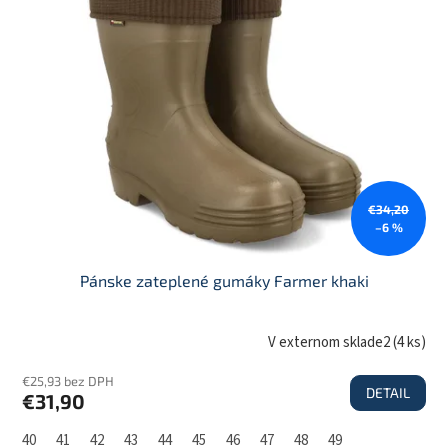
€34,20
–6 %
Pánske zateplené gumáky Farmer khaki
V externom sklade2
(
4 ks
)
€25,93 bez DPH
DETAIL
€31,90
40
41
42
43
44
45
46
47
48
49