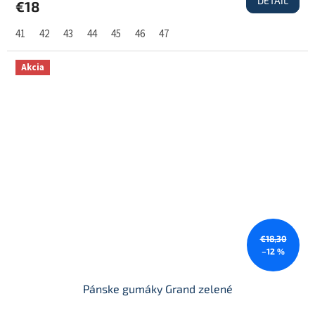
DETAIL
€18
41
42
43
44
45
46
47
Akcia
€18,30
–12 %
Pánske gumáky Grand zelené