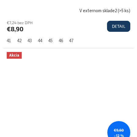
V externom sklade2
(
>5 ks
)
€7,24 bez DPH
DETAIL
€8,90
41
42
43
44
45
46
47
Akcia
€9,60
–12 %