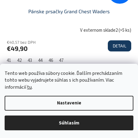
Pánske prsačky Grand Chest Waders
V externom sklade2
(
>5 ks
)
€40,57 bez DPH
DETAIL
€49,90
41
42
43
44
46
47
Tento web používa súbory cookie. Ďalším prechádzaním
Akcia
tohto webu vyjadrujete súhlas s ich používaním. Viac
informácií
tu
.
Nastavenie
Súhlasím