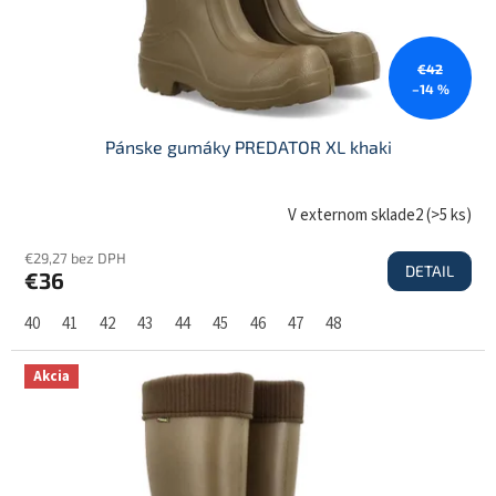
u
k
t
€42
o
–14 %
v
Pánske gumáky PREDATOR XL khaki
V externom sklade2
(
>5 ks
)
€29,27 bez DPH
DETAIL
€36
40
41
42
43
44
45
46
47
48
Akcia