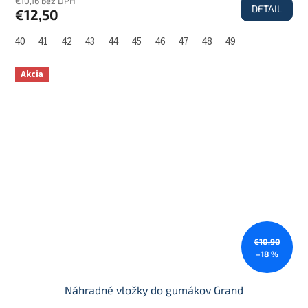
€10,16 bez DPH
DETAIL
€12,50
40
41
42
43
44
45
46
47
48
49
Akcia
€10,90
–18 %
Náhradné vložky do gumákov Grand