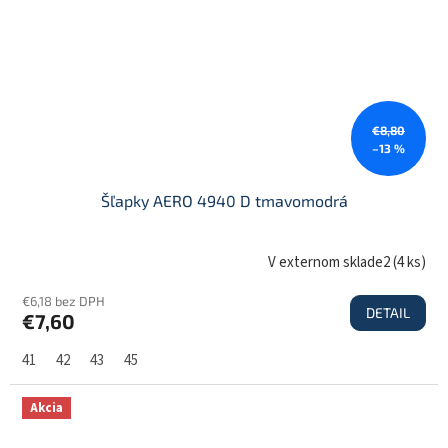
€8,80
–13 %
Šľapky AERO 4940 D tmavomodrá
V externom sklade2
(
4 ks
)
€6,18 bez DPH
DETAIL
€7,60
41
42
43
45
Akcia