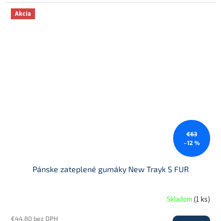
Akcia
€63
–12 %
Pánske zateplené gumáky New Trayk S FUR
Skladom
(
1 ks
)
€44,80 bez DPH