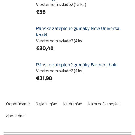
V externom sklade2
(
>5 ks
)
€36
Pánske zateplené gumáky New Universal
khaki
V externom sklade2
(
4 ks
)
€30,40
Pánske zateplené gumáky Farmer khaki
V externom sklade2
(
4 ks
)
€31,90
R
a
Odporúčame
Najlacnejšie
Najdrahšie
Najpredávanejšie
d
e
Abecedne
n
i