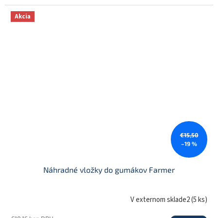
Akcia
€15,50
–19 %
Náhradné vložky do gumákov Farmer
V externom sklade2
(
5 ks
)