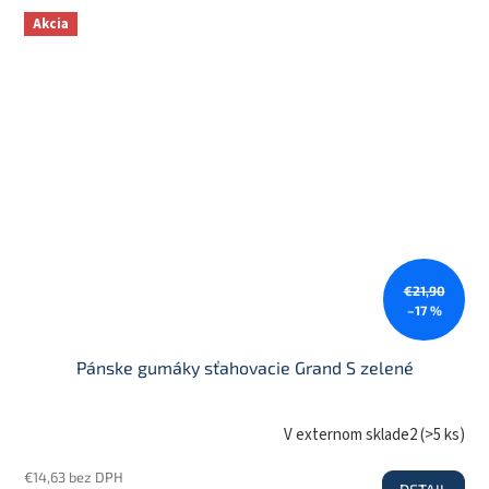
Akcia
€21,90
–17 %
Pánske gumáky sťahovacie Grand S zelené
V externom sklade2
(
>5 ks
)
€14,63 bez DPH