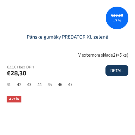
€30,50
–7 %
Pánske gumáky PREDATOR XL zelené
V externom sklade2
(
>5 ks
)
€23,01 bez DPH
DETAIL
€28,30
41
42
43
44
45
46
47
Akcia