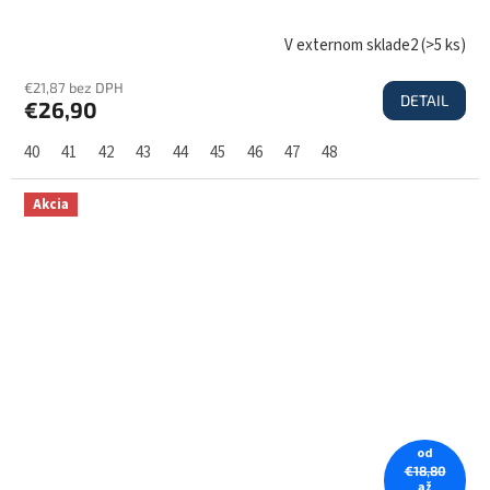
V externom sklade2
(
>5 ks
)
€21,87 bez DPH
DETAIL
€26,90
40
41
42
43
44
45
46
47
48
Akcia
od
€18,80
až