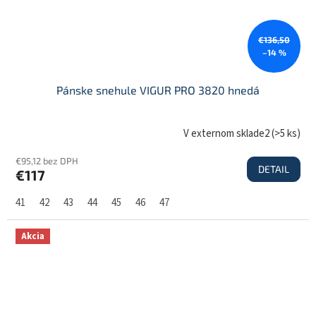
€136,50
–14 %
Pánske snehule VIGUR PRO 3820 hnedá
V externom sklade2
(
>5 ks
)
€95,12 bez DPH
DETAIL
€117
41
42
43
44
45
46
47
Akcia