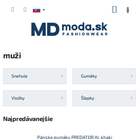
Prejsť
NÁKUP
na
KOŠÍK
obsah
muži
Snehule
Gumáky
Vložky
Šľapky
Najpredávanejšie
Pánske gumáky PREDATOR XL khaki