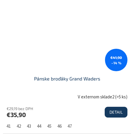
€41,90
–14 %
Pánske broďáky Grand Waders
V externom sklade2
(
>5 ks
)
€29,19 bez DPH
DETAIL
€35,90
41
42
43
44
45
46
47