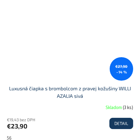
€27,90
–14 %
Luxusná čiapka s brombolcom z pravej kožušiny WILLI
AZALIA sivá
Skladom
(
3 ks
)
€19,43 bez DPH
DETAIL
€23,90
56