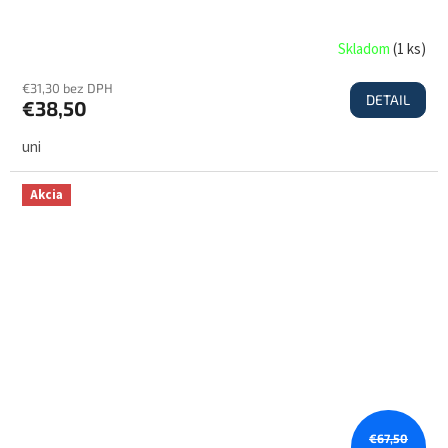
Skladom
(
1 ks
)
€31,30 bez DPH
DETAIL
€38,50
uni
Akcia
€67,50