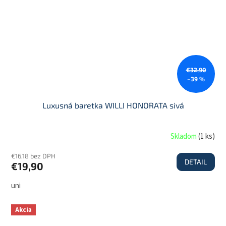
€32,90
–39 %
Luxusná baretka WILLI HONORATA sivá
Skladom
(
1 ks
)
€16,18 bez DPH
DETAIL
€19,90
uni
Akcia