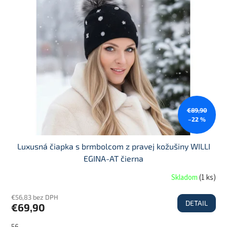
€89,90
–22 %
Luxusná čiapka s brmbolcom z pravej kožušiny WILLI
EGINA-AT čierna
Skladom
(
1 ks
)
€56,83 bez DPH
DETAIL
€69,90