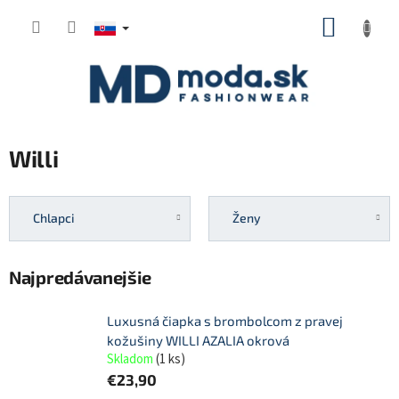
Prejsť
NÁKUP
na
KOŠÍK
obsah
Willi
Chlapci
Ženy
Najpredávanejšie
Luxusná čiapka s brombolcom z pravej
kožušiny WILLI AZALIA okrová
Skladom
(
1 ks
)
€23,90