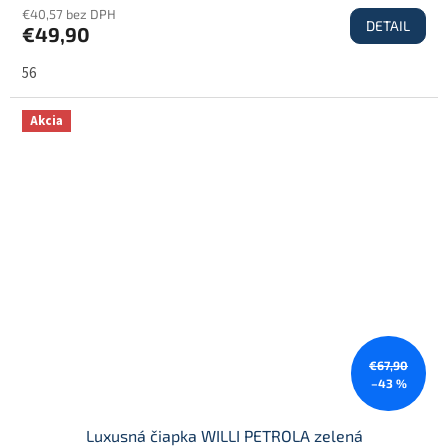
€40,57 bez DPH
DETAIL
€49,90
56
Akcia
€67,90
–43 %
Luxusná čiapka WILLI PETROLA zelená