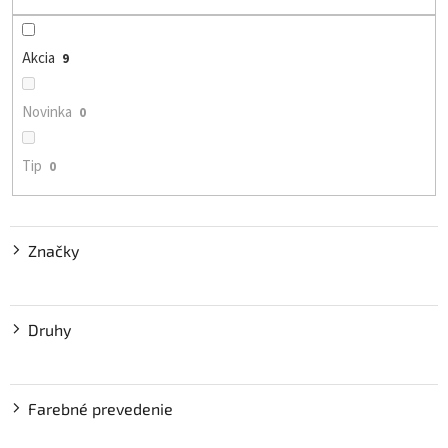
d
u
Akcia
9
k
t
o
Novinka
0
v
Tip
0
Značky
Druhy
Farebné prevedenie