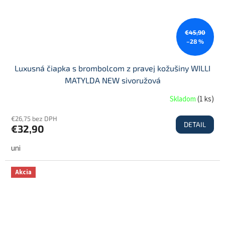
€45,90
–28 %
Luxusná čiapka s brombolcom z pravej kožušiny WILLI
MATYLDA NEW sivoružová
Skladom
(
1 ks
)
€26,75 bez DPH
DETAIL
€32,90
uni
Akcia