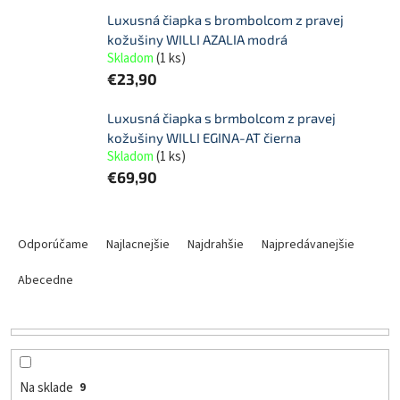
Luxusná čiapka s brombolcom z pravej
kožušiny WILLI AZALIA modrá
Skladom
(
1 ks
)
€23,90
Luxusná čiapka s brmbolcom z pravej
kožušiny WILLI EGINA-AT čierna
Skladom
(
1 ks
)
€69,90
R
a
Odporúčame
Najlacnejšie
Najdrahšie
Najpredávanejšie
d
e
Abecedne
n
i
e
p
r
Na sklade
9
o