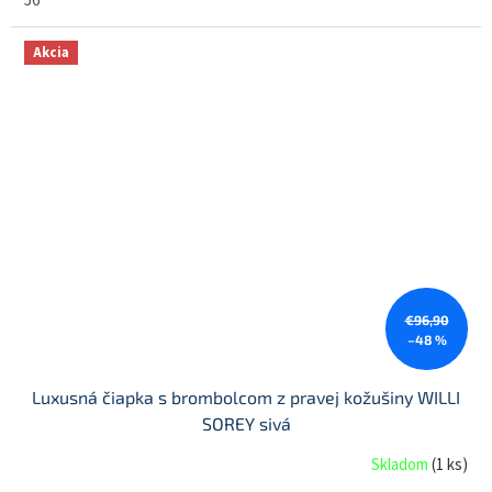
56
Akcia
€96,90
–48 %
Luxusná čiapka s brombolcom z pravej kožušiny WILLI
SOREY sivá
Skladom
(
1 ks
)