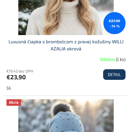
u
k
t
€27,90
o
–14 %
v
Luxusná čiapka s brombolcom z pravej kožušiny WILLI
AZALIA okrová
Skladom
(
1 ks
)
€19,43 bez DPH
DETAIL
€23,90
56
Akcia