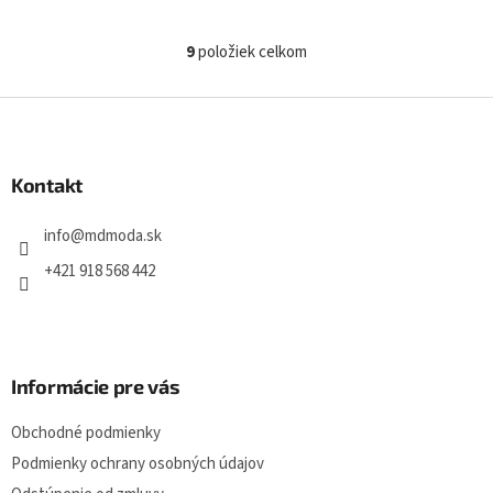
9
položiek celkom
O
v
l
Z
á
á
d
p
a
ä
Kontakt
c
t
i
i
e
info
@
mdmoda.sk
p
e
r
+421 918 568 442
v
k
y
v
ý
Informácie pre vás
p
i
Obchodné podmienky
s
u
Podmienky ochrany osobných údajov