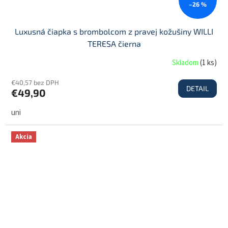
–26 %
Luxusná čiapka s brombolcom z pravej kožušiny WILLI
TERESA čierna
Skladom
(
1 ks
)
€40,57 bez DPH
DETAIL
€49,90
uni
Akcia