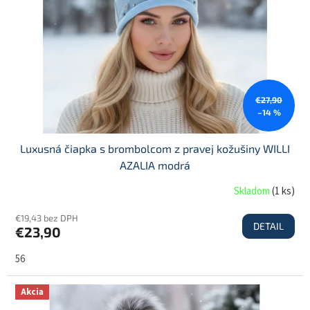
€27,90
–14 %
Luxusná čiapka s brombolcom z pravej kožušiny WILLI
AZALIA modrá
Skladom
(
1 ks
)
€19,43 bez DPH
DETAIL
€23,90
56
Akcia