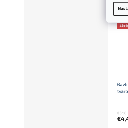
€4,
Nast
52-56
Akci
Bavl
tvaro
€3,58
€4,