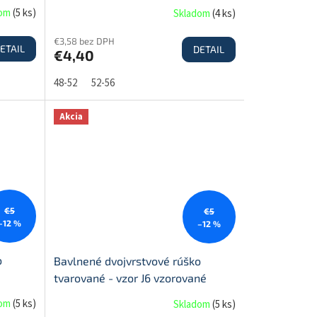
dom
(
5 ks
)
Skladom
(
4 ks
)
€3,58 bez DPH
ETAIL
DETAIL
€4,40
48-52
52-56
Akcia
€5
€5
–12 %
–12 %
o
Bavlnené dvojvrstvové rúško
tvarované - vzor J6 vzorované
dom
(
5 ks
)
Skladom
(
5 ks
)