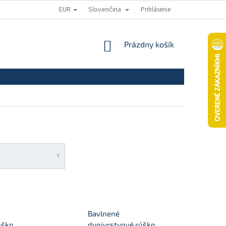
EUR
Slovenčina
Prihlásenie
ODSTÚPENIE OD ZMLUVY
REKLAMAČNÝ PORIADOK
REKLAMAČNÝ
NÁKUPNÝ
Prázdny košík
KOŠÍK
Bavlnené
úško
dvojvrstvové rúško