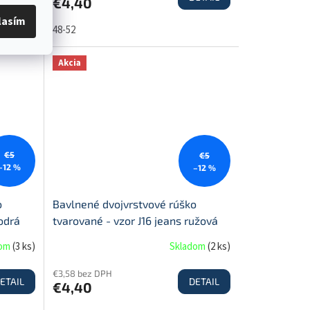
€4,40
lasím
48-52
Akcia
€5
€5
–12 %
–12 %
o
Bavlnené dvojvrstvové rúško
odrá
tvarované - vzor J16 jeans ružová
dom
(
3 ks
)
Skladom
(
2 ks
)
€3,58 bez DPH
ETAIL
DETAIL
€4,40