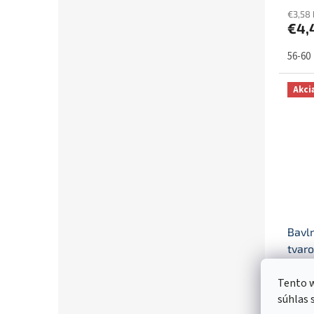
€3,58
€4,
56-60
Akci
Bavl
tvaro
Tento w
súhlas 
€3,58