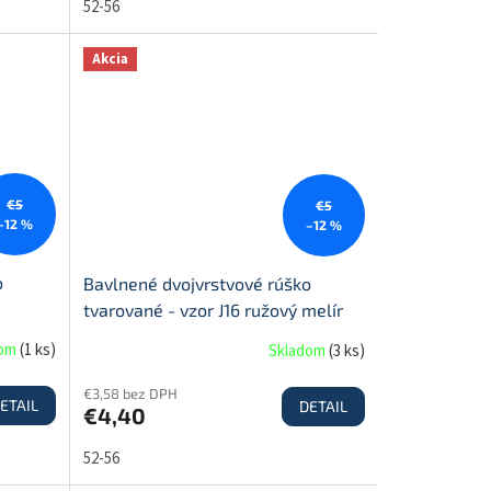
52-56
Akcia
€5
€5
–12 %
–12 %
o
Bavlnené dvojvrstvové rúško
tvarované - vzor J16 ružový melír
dom
(
1 ks
)
Skladom
(
3 ks
)
€3,58 bez DPH
ETAIL
DETAIL
€4,40
52-56