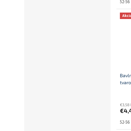
52-56
Akci
Bavl
tvaro
€3,58
€4,
52-56