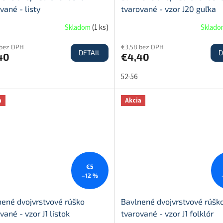
vané - listy
tvarované - vzor J20 guľka
Skladom
(
1 ks
)
Sklad
 bez DPH
€3,58 bez DPH
DETAIL
D
40
€4,40
52-56
a
Akcia
€5
–12 %
nené dvojvrstvové rúško
Bavlnené dvojvrstvové rúšk
vané - vzor J1 lístok
tvarované - vzor J1 folklór