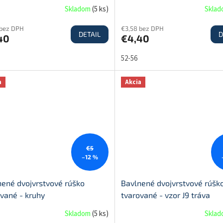
Skladom
(
5 ks
)
Skla
 bez DPH
€3,58 bez DPH
DETAIL
D
40
€4,40
52-56
a
Akcia
€5
–12 %
nené dvojvrstvové rúško
Bavlnené dvojvrstvové rúšk
vané - kruhy
tvarované - vzor J9 tráva
Skladom
(
5 ks
)
Skla