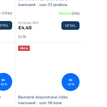
tvarované - vzor J13 jarabina
om
(
>5 ks
)
Skladom
(
2 ks
)
€3,58 bez DPH
ETAIL
DETAIL
€4,40
52-56
Akcia
€5
€5
–12 %
–12 %
o
Bavlnené dvojvrstvové rúško
tvarované - vzor J18 kone