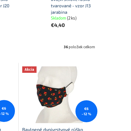
r J20
tvarované - vzor J13
jarabina
Skladom
(
2 ks
)
€4,40
36
položiek celkom
Akcia
€5
€5
–12 %
–12 %
o
Bavlnené dvojvrstvové rúško