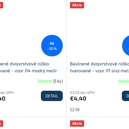
a
Akcia
€5
–12 %
nené dvojvrstvové rúško
Bavlnené dvojvrstvové rúšk
vané - vzor J14 modrý melír
tvarované - vzor J11 sivý mel
Skladom
(
5 ks
)
Skla
 bez DPH
€3,58 bez DPH
DETAIL
D
40
€4,40
52-56
a
Akcia