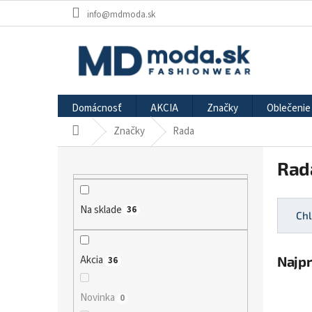
Prejsť
info@mdmoda.sk
na
obsah
Domácnosť
AKCIA
Značky
Oblečenie
Značky
Rada
Domov
B
Rad
o
č
n
Na sklade
36
ý
Chl
p
a
Najp
n
Akcia
36
e
l
Novinka
0