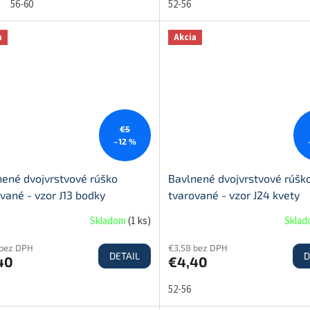
56-60
52-56
a
Akcia
€5
–12 %
nené dvojvrstvové rúško
Bavlnené dvojvrstvové rúšk
vané - vzor J13 bodky
tvarované - vzor J24 kvety
Skladom
(
1 ks
)
Skla
 bez DPH
€3,58 bez DPH
DETAIL
D
40
€4,40
52-56