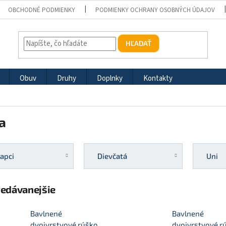
OBCHODNÉ PODMIENKY
PODMIENKY OCHRANY OSOBNÝCH ÚDAJOV
HĽADAŤ
Obuv
Druhy
Doplnky
Kontakty
a
apci
Dievčatá
Uni
redávanejšie
Bavlnené
Bavlnené
dvojvrstvové rúško
dvojvrstvové r