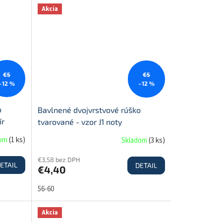
Akcia
€5
€5
–12 %
–12 %
o
Bavlnené dvojvrstvové rúško
ír
tvarované - vzor J1 noty
dom
(
1 ks
)
Skladom
(
3 ks
)
€3,58 bez DPH
ETAIL
DETAIL
€4,40
56-60
Akcia