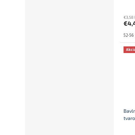
€3,58
€4,
52-56
Akci
Bavl
tvaro