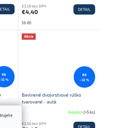
€3,58 bez DPH
ETAIL
DETAIL
€4,40
56-60
Akcia
€5
€5
–12 %
–12 %
o
Bavlnené dvojvrstvové rúško
tvarované - autá
dom
(
1 ks
)
Skladom
(
>5 ks
)
drujete
€3,58 bez DPH
ETAIL
DETAIL