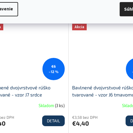
40
€4,40
avenie
Súh
52-56
a
Akcia
€5
–12 %
nené dvojvrstvové rúško
Bavlnené dvojvrstvové rúšk
vané - vzor J7 srdce
tvarované - vzor J6 tmavom
Skladom
(
3 ks
)
Skla
 bez DPH
€3,58 bez DPH
DETAIL
D
40
€4,40