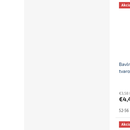
Akci
Bavl
tvaro
€3,58
€4,
52-56
Akci