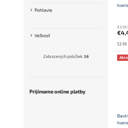
v
t
tvaro
Pohlavie
o
v
€3,58
€4,
Veľkosť
52-56
Zobrazených položiek:
36
Akci
Prijímame online platby
Bavl
tvaro