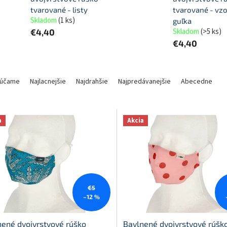
tvarované - listy
tvarované - vzo
Skladom
(
1 ks
)
guľka
Skladom
(
>5 ks
)
€4,40
€4,40
účame
Najlacnejšie
Najdrahšie
Najpredávanejšie
Abecedne
a
Akcia
€5
–12 %
nené dvojvrstvové rúško
Bavlnené dvojvrstvové rúšk