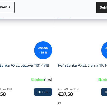
ks
avenie
Súh
a
Akcia
€53,50
–29 %
ženka AXEL béžová 1101-1718
Peňaženka AXEL čierna 1101
Skladom
(
1 ks
)
Skla
9 bez DPH
€30,49 bez DPH
DETAIL
D
,50
€37,50
ks