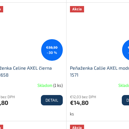
a
Akcia
€38,30
–30 %
ženka Celine AXEL čierna
Peňaženka Callie AXEL modr
1658
1571
Skladom
(
1 ks
)
Skla
9 bez DPH
€12,03 bez DPH
DETAIL
D
,80
€14,80
ks
a
Akcia