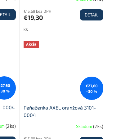
€15,69 bez DPH
ETAIL
DETAIL
€19,30
ks
Akcia
€27,60
€27,60
–30 %
–30 %
1-0004
Peňaženka AXEL oranžová 3101-
0004
dom
(
2 ks
)
Skladom
(
2 ks
)
€15,69 bez DPH