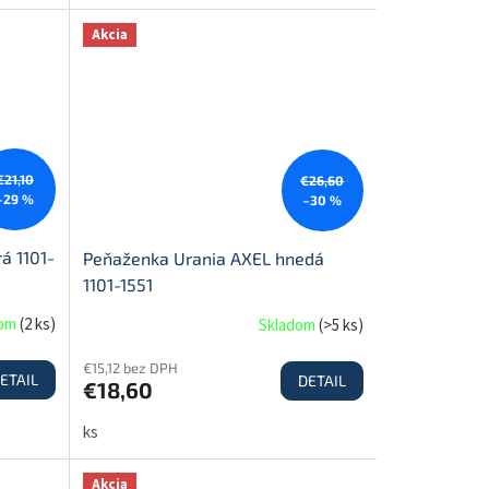
Akcia
€21,10
€26,60
–29 %
–30 %
á 1101-
Peňaženka Urania AXEL hnedá
1101-1551
dom
(
2 ks
)
Skladom
(
>5 ks
)
€15,12 bez DPH
ETAIL
DETAIL
€18,60
ks
Akcia