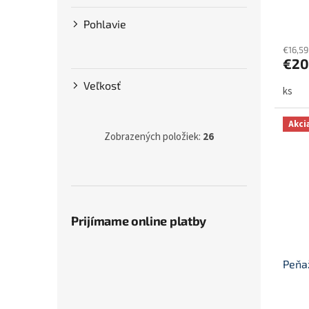
o
Pohlavie
v
€16,5
€20
Veľkosť
ks
Akci
Zobrazených položiek:
26
Prijímame online platby
Peňa