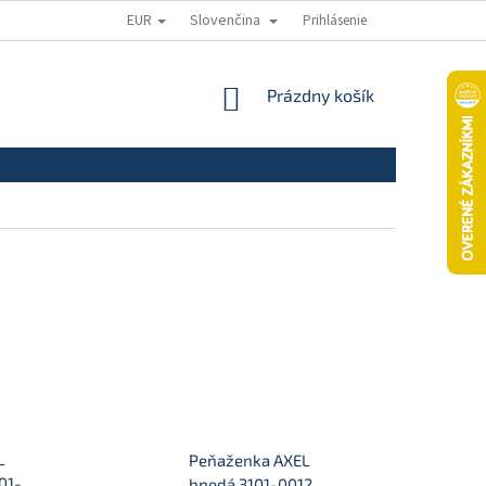
EUR
Slovenčina
Prihlásenie
ODSTÚPENIE OD ZMLUVY
REKLAMAČNÝ PORIADOK
REKLAMAČNÝ
NÁKUPNÝ
Prázdny košík
KOŠÍK
L
Peňaženka AXEL
01-
hnedá 3101-0012