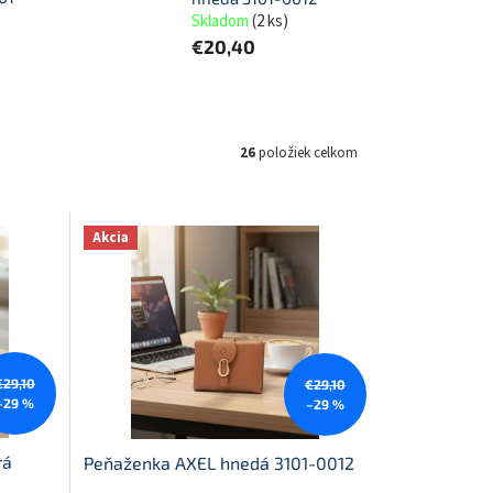
Skladom
(
2 ks
)
€20,40
26
položiek celkom
Akcia
€29,10
€29,10
–29 %
–29 %
rá
Peňaženka AXEL hnedá 3101-0012