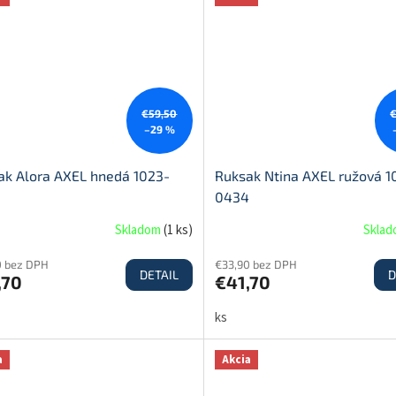
€59,50
–29 %
ak Alora AXEL hnedá 1023-
Ruksak Ntina AXEL ružová 1
0434
Skladom
(
1 ks
)
Skla
0 bez DPH
€33,90 bez DPH
DETAIL
D
,70
€41,70
ks
a
Akcia