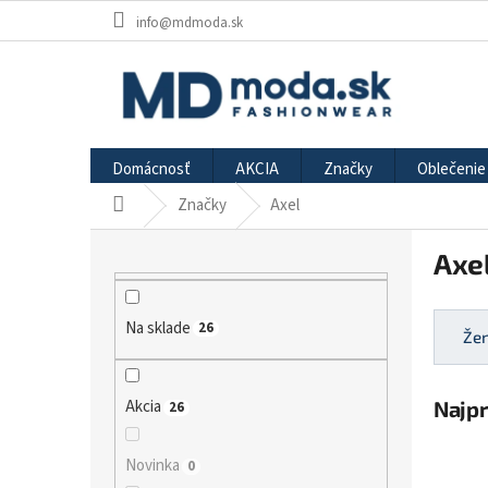
Prejsť
info@mdmoda.sk
na
obsah
Domácnosť
AKCIA
Značky
Oblečenie
Značky
Axel
Domov
B
Axe
o
č
n
Na sklade
26
ý
Že
p
a
Najp
n
Akcia
26
e
l
Novinka
0