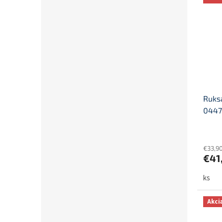
Ruks
0447
€33,9
€41
ks
Akci