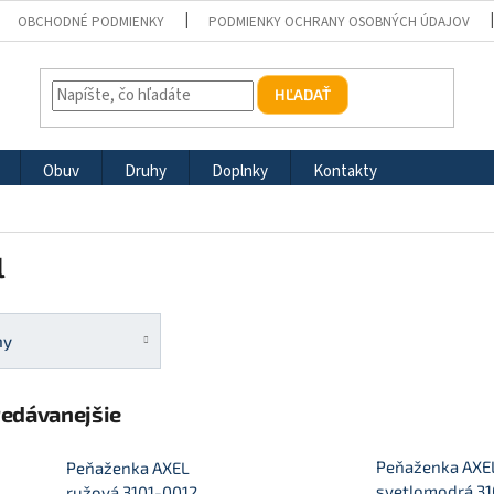
OBCHODNÉ PODMIENKY
PODMIENKY OCHRANY OSOBNÝCH ÚDAJOV
HĽADAŤ
Obuv
Druhy
Doplnky
Kontakty
l
ny
redávanejšie
Peňaženka AXE
Peňaženka AXEL
svetlomodrá 31
ružová 3101-0012