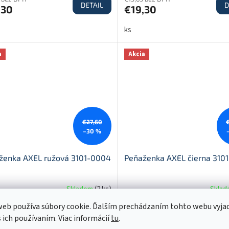
DETAIL
D
,30
€19,30
ks
a
Akcia
€27,60
–30 %
ženka AXEL ružová 3101-0004
Peňaženka AXEL čierna 310
Skladom
(
2 ks
)
Skla
eb používa súbory cookie. Ďalším prechádzaním tohto webu vyja
9 bez DPH
€15,69 bez DPH
DETAIL
D
s ich používaním. Viac informácií
tu
.
,30
€19,30