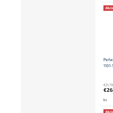
Akci
Peňa
1101-
€21,7
€26
ks
Akci