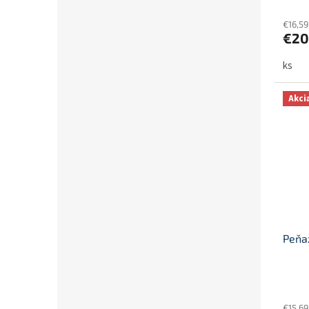
€16,5
€20
ks
Akci
Peňa
€15,6