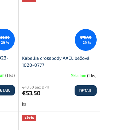
€59,50
€76,40
–29 %
–29 %
023-
Kabelka crossbody AXEL béžová
1020-0777
dom
(
1 ks
)
Skladom
(
1 ks
)
€43,50 bez DPH
ETAIL
DETAIL
€53,50
ks
Akcia