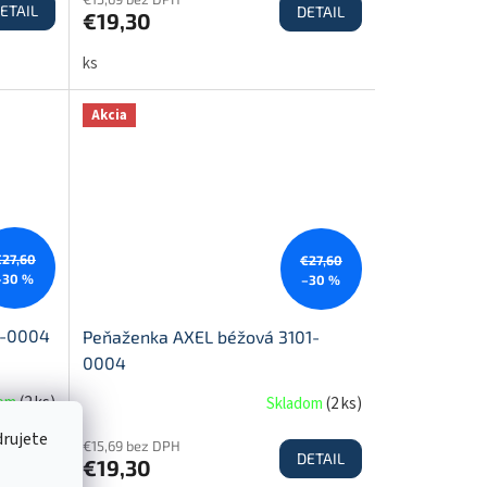
ETAIL
DETAIL
€19,30
ks
Akcia
€27,60
€27,60
–30 %
–30 %
1-0004
Peňaženka AXEL béžová 3101-
0004
dom
(
2 ks
)
Skladom
(
2 ks
)
drujete
€15,69 bez DPH
ETAIL
DETAIL
€19,30