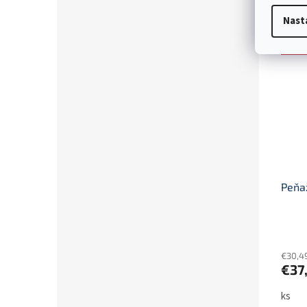
ks
Nast
Akci
Peňa
€30,4
€37
ks