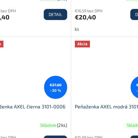
9 bez DPH
€16,59 bez DPH
DETAIL
D
,40
€20,40
ks
a
Akcia
€27,60
–30 %
ženka AXEL čierna 3101-0006
Peňaženka AXEL modrá 310
Skladom
(
2 ks
)
Skla
9 bez DPH
€15,69 bez DPH