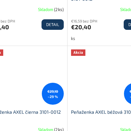
Skladom
(
2 ks
)
Skla
9 bez DPH
€16,59 bez DPH
DETAIL
D
,40
€20,40
ks
a
Akcia
€29,10
–29 %
ženka AXEL čierna 3101-0012
Peňaženka AXEL béžová 310
Skladom
(
2 ks
)
Skla