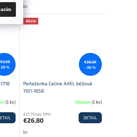
ks
lasím
Akcia
€53,50
€38,30
–29 %
–30 %
-1718
Peňaženka Celine AXEL béžová
1101-1658
dom
(
1 ks
)
Skladom
(
1 ks
)
€21,79 bez DPH
ETAIL
DETAIL
€26,80
ks