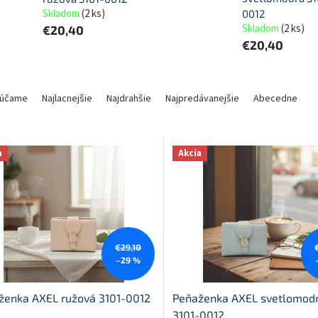
Skladom
(
2 ks
)
0012
Skladom
(
2 ks
)
€20,40
€20,40
účame
Najlacnejšie
Najdrahšie
Najpredávanejšie
Abecedne
a
Akcia
€29,10
–29 %
ženka AXEL ružová 3101-0012
Peňaženka AXEL svetlomod
3101-0012