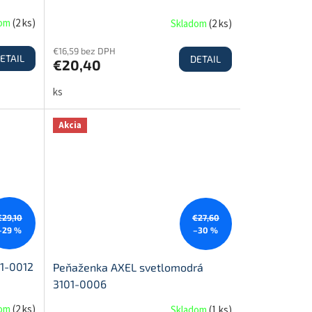
dom
(
2 ks
)
Skladom
(
2 ks
)
€16,59 bez DPH
ETAIL
DETAIL
€20,40
ks
Akcia
€29,10
€27,60
–29 %
–30 %
1-0012
Peňaženka AXEL svetlomodrá
3101-0006
dom
(
2 ks
)
Skladom
(
1 ks
)