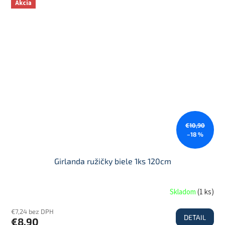
Akcia
€10,90
–18 %
Girlanda ružičky biele 1ks 120cm
Skladom
(
1 ks
)
€7,24 bez DPH
DETAIL
€8,90