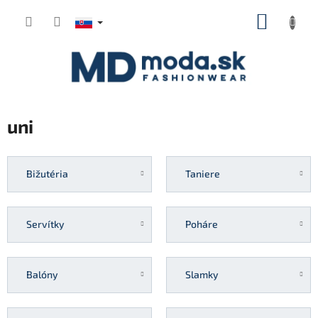
Prejsť
NÁKUP
na
KOŠÍK
obsah
uni
Bižutéria
Taniere
Servítky
Poháre
Balóny
Slamky