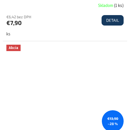
Skladom
(
1 ks
)
€6,42 bez DPH
DETAIL
€7,90
ks
Akcia
€13,90
–28 %