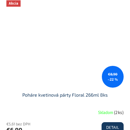
Akcia
€8,90
–22 %
Poháre kvetinová párty Floral 266ml 8ks
Skladom
(
2 ks
)
€5,61 bez DPH
DETAIL
€6,90