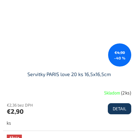
€4,90
–40 %
Servitky PARIS love 20 ks 16,5x16,5cm
Skladom
(
2 ks
)
€2,36 bez DPH
DETAIL
€2,90
ks