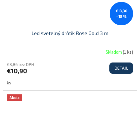
€13,30
–18 %
Led svetelný drôtik Rose Gold 3 m
Skladom
(
1 ks
)
€8,86 bez DPH
DETAIL
€10,90
ks
Akcia