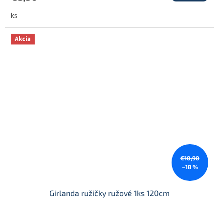
ks
Akcia
€10,90
–18 %
Girlanda ružičky ružové 1ks 120cm