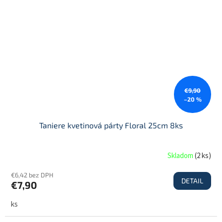
€9,90
–20 %
Taniere kvetinová párty Floral 25cm 8ks
Skladom
(
2 ks
)
€6,42 bez DPH
DETAIL
€7,90
ks