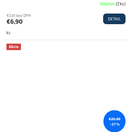
Skladom
(
2 ks
)
€5,61 bez DPH
DETAIL
€6,90
ks
Akcia
€25,90
–27 %