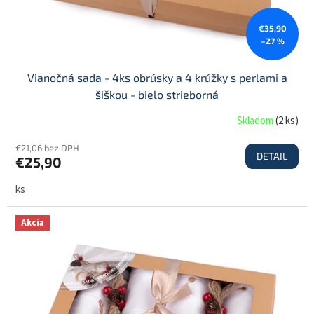
k
t
€35,90
o
–27 %
v
Vianočná sada - 4ks obrúsky a 4 krúžky s perlami a
šiškou - bielo strieborná
Skladom
(
2 ks
)
€21,06 bez DPH
DETAIL
€25,90
ks
Akcia