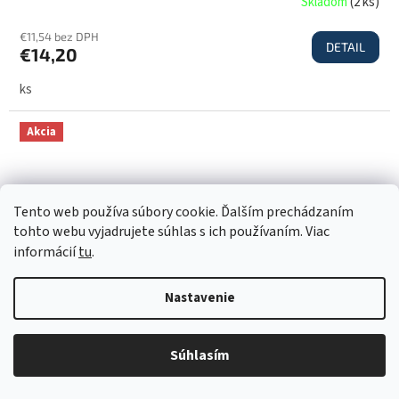
Skladom
(
2 ks
)
€11,54 bez DPH
DETAIL
€14,20
ks
Akcia
Tento web používa súbory cookie. Ďalším prechádzaním
tohto webu vyjadrujete súhlas s ich používaním. Viac
informácií
tu
.
Nastavenie
€17,90
Súhlasím
–20 %