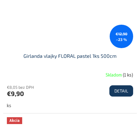
€12,90
–23 %
Girlanda vlajky FLORAL pastel 1ks 500cm
Skladom
(
1 ks
)
€8,05 bez DPH
DETAIL
€9,90
ks
Akcia