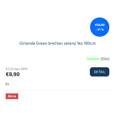
€12,90
–31 %
Girlanda Green brečtan zelený 1ks 190cm
Skladom
(
3 ks
)
€7,24 bez DPH
DETAIL
€8,90
ks
Akcia