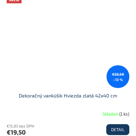
Akcia
€22,50
–13 %
Dekoračný vankúšik Hviezda zlatá 42x40 cm
Skladom
(
1 ks
)
€15,85 bez DPH
DETAIL
€19,50