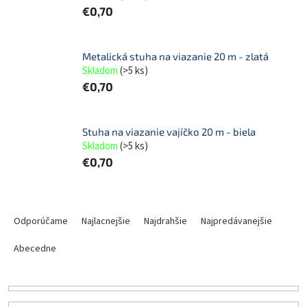
€0,70
Metalická stuha na viazanie 20 m - zlatá
Skladom
(
>5 ks
)
€0,70
Stuha na viazanie vajíčko 20 m - biela
Skladom
(
>5 ks
)
€0,70
R
a
Odporúčame
Najlacnejšie
Najdrahšie
Najpredávanejšie
d
e
Abecedne
n
i
e