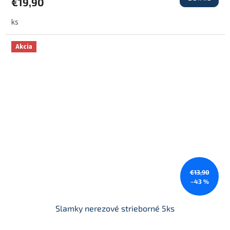
€19,90
ks
Akcia
€13,90
–43 %
Slamky nerezové strieborné 5ks