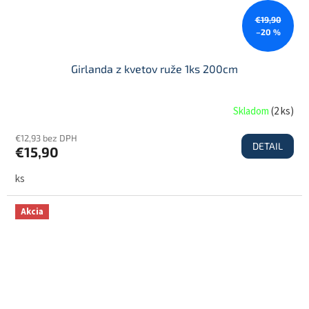
€19,90
–20 %
Girlanda z kvetov ruže 1ks 200cm
Skladom
(
2 ks
)
€12,93 bez DPH
DETAIL
€15,90
ks
Akcia