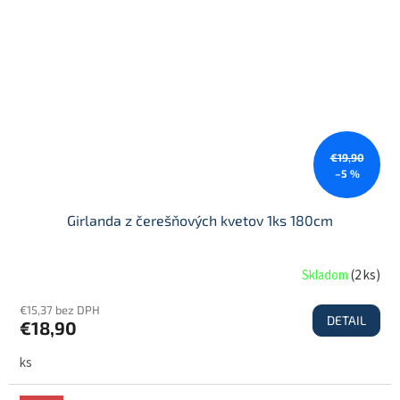
€19,90
–5 %
Girlanda z čerešňových kvetov 1ks 180cm
Skladom
(
2 ks
)
€15,37 bez DPH
DETAIL
€18,90
ks