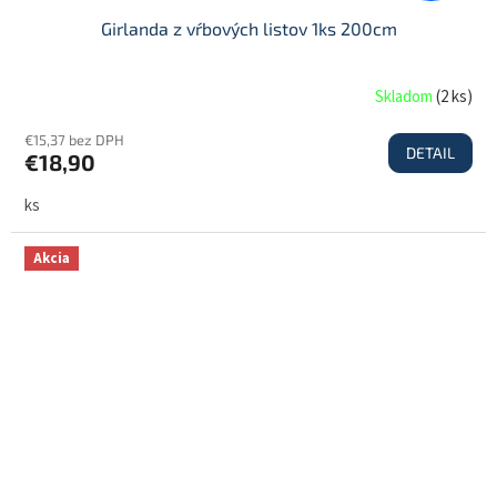
Girlanda z vŕbových listov 1ks 200cm
Skladom
(
2 ks
)
€15,37 bez DPH
DETAIL
€18,90
ks
Akcia