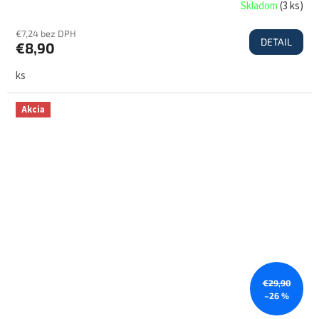
Skladom
(
3 ks
)
€7,24 bez DPH
DETAIL
€8,90
ks
Akcia
€29,90
–26 %