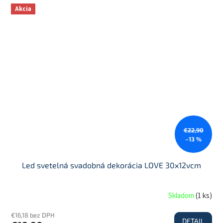
Akcia
€22,90
–13 %
Led svetelná svadobná dekorácia LOVE 30x12vcm
Skladom
(
1 ks
)
€16,18 bez DPH
DETAIL