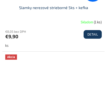
Slamky nerezové strieborné 5ks + kefka
Skladom
(
1 ks
)
€8,05 bez DPH
DETAIL
€9,90
ks
Akcia