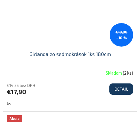
€19,90
–10 %
Girlanda zo sedmokrások 1ks 180cm
Skladom
(
2 ks
)
€14,55 bez DPH
DETAIL
€17,90
ks
Akcia