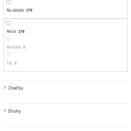
p
r
Na sklade
278
o
d
u
Akcia
278
k
t
o
Novinka
0
v
Tip
0
Značky
Druhy