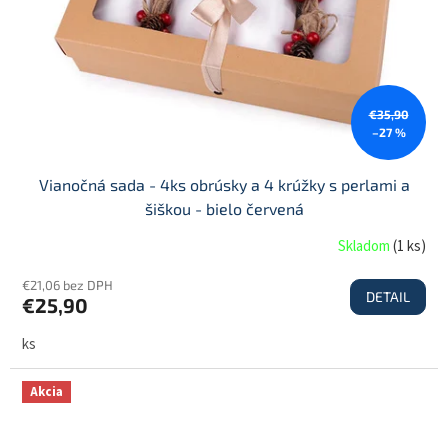
€35,90
–27 %
Vianočná sada - 4ks obrúsky a 4 krúžky s perlami a
šiškou - bielo červená
Skladom
(
1 ks
)
€21,06 bez DPH
DETAIL
€25,90
ks
Akcia