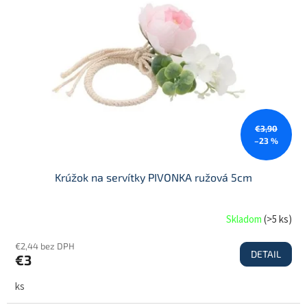
€3,90
–23 %
Krúžok na servítky PIVONKA ružová 5cm
Skladom
(
>5 ks
)
€2,44 bez DPH
DETAIL
€3
ks