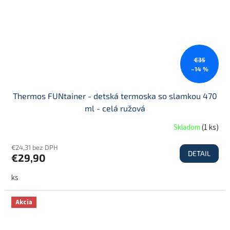
€35
–14 %
Thermos FUNtainer - detská termoska so slamkou 470
ml - celá ružová
Skladom
(
1 ks
)
€24,31 bez DPH
DETAIL
€29,90
ks
Akcia