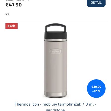
DETAIL
€47,90
ks
Akcia
€39,90
–12 %
Thermos Icon - mobilný termohrnček 710 ml -
sandstone