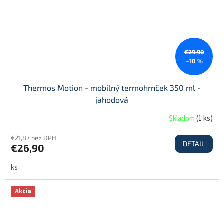
€29,90
–10 %
Thermos Motion - mobilný termohrnček 350 ml -
jahodová
Skladom
(
1 ks
)
€21,87 bez DPH
DETAIL
€26,90
ks
Akcia