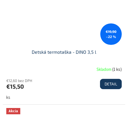
€19,90
–22 %
Detská termotaška - DINO 3,5 l
Skladom
(
1 ks
)
€12,60 bez DPH
DETAIL
€15,50
ks
Akcia