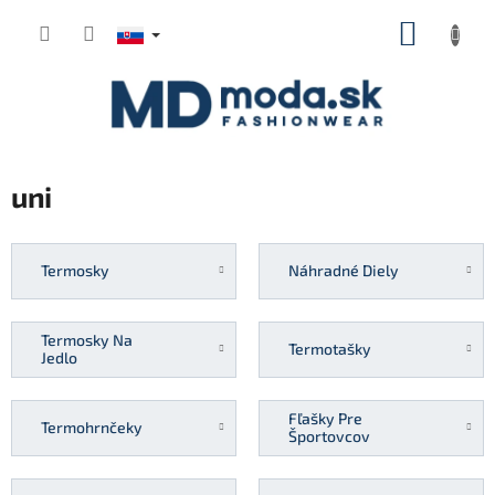
Prejsť
NÁKUP
na
KOŠÍK
obsah
uni
Termosky
Náhradné Diely
Termosky Na
Termotašky
Jedlo
Fľašky Pre
Termohrnčeky
Športovcov