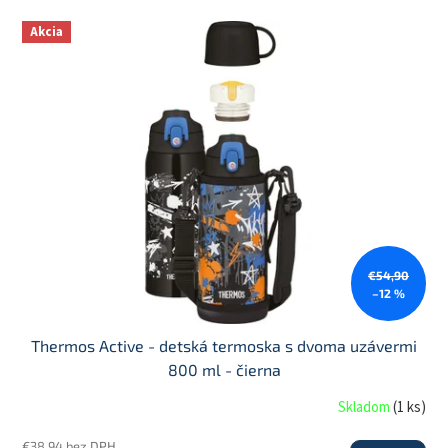
V
Akcia
ý
p
i
s
p
r
o
d
u
k
t
€54,90
o
–12 %
v
Thermos Active - detská termoska s dvoma uzávermi
800 ml - čierna
Skladom
(
1 ks
)
€38,94 bez DPH