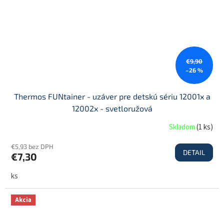
€9,90
–26 %
Thermos FUNtainer - uzáver pre detskú sériu 12001x a
12002x - svetloružová
Skladom
(
1 ks
)
€5,93 bez DPH
DETAIL
€7,30
ks
Akcia