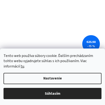
€25,90
–15 %
Tento web používa súbory cookie. Ďalším prechádzaním
Thermos FUNtainer - detská termoska so slamkou
tohto webu vyjadrujete súhlas s ich používaním. Viac
JEDNOROŽEC - 355 ml TOP AKCIA!
informácií
tu
.
Skladom
(
4 ks
)
Nastavenie
€17,80 bez DPH
DETAIL
€21,90
Súhlasím
ks