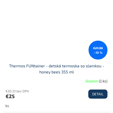
€27,90
–10 %
Thermos FUNtainer - detská termoska so slamkou -
honey bees 355 ml
Skladom
(
1 ks
)
€20,33 bez DPH
DETAIL
€25
ks