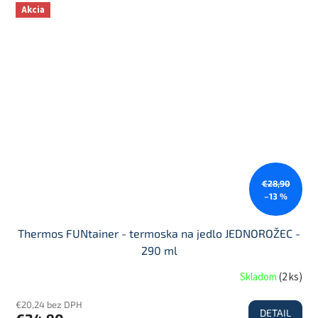
Akcia
€28,90
–13 %
Thermos FUNtainer - termoska na jedlo JEDNOROŽEC -
290 ml
Skladom
(
2 ks
)
€20,24 bez DPH
DETAIL