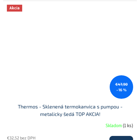
Akcia
€47,90
–16 %
Thermos - Sklenená termokanvica s pumpou -
metalicky šedá TOP AKCIA!
Skladom
(
1 ks
)
€32,52 bez DPH