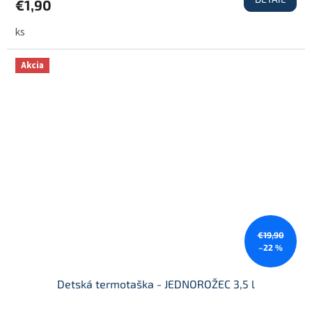
€1,90
ks
Akcia
€19,90
–22 %
Detská termotaška - JEDNOROŽEC 3,5 l