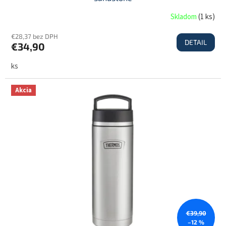
Skladom
(
1 ks
)
€28,37 bez DPH
DETAIL
€34,90
ks
Akcia
€39,90
–12 %