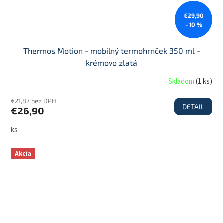
€29,90
–10 %
Thermos Motion - mobilný termohrnček 350 ml -
krémovo zlatá
Skladom
(
1 ks
)
€21,87 bez DPH
DETAIL
€26,90
ks
Akcia