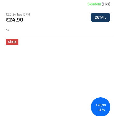
Skladom
(
1 ks
)
€20,24 bez DPH
DETAIL
€24,90
ks
Akcia
€28,90
–13 %