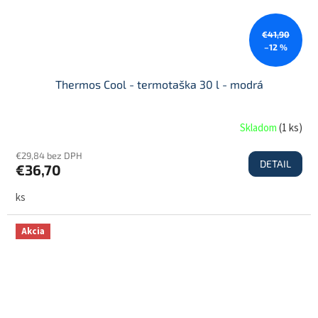
€41,90
–12 %
Thermos Cool - termotaška 30 l - modrá
Skladom
(
1 ks
)
€29,84 bez DPH
DETAIL
€36,70
ks
Akcia