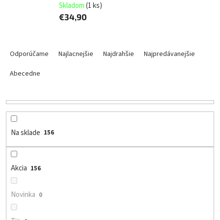
Skladom
(
1 ks
)
€34,90
R
a
Odporúčame
Najlacnejšie
Najdrahšie
Najpredávanejšie
d
e
Abecedne
n
i
e
p
r
Na sklade
156
o
d
u
Akcia
156
k
t
o
Novinka
0
v