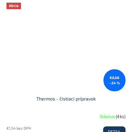
Akcia
€2,50
–24 %
Thermos - čistiaci prípravok
Skladom
(
4 ks
)
€1,54 bez DPH
DETAIL