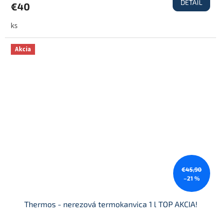
DETAIL
€40
ks
Akcia
€45,90
–21 %
Thermos - nerezová termokanvica 1 l TOP AKCIA!