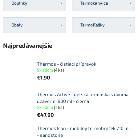
Doplnky
Termokanvice
Obaly
Termofľašky
Najpredávanejšie
Thermos - čistiaci prípravok
Skladom
(
4 ks
)
€1,90
Thermos Active - detská termoska s dvoma
uzávermi 800 ml - čierna
Skladom
(
1 ks
)
€47,90
Thermos Icon - mobilný termohrnček 710 ml
- sandstone