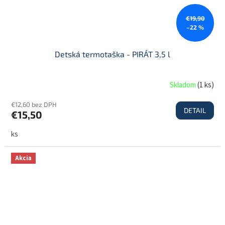
€19,90
–22 %
Detská termotaška - PIRÁT 3,5 l
Skladom
(
1 ks
)
€12,60 bez DPH
DETAIL
€15,50
ks
Akcia