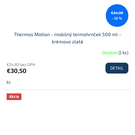
€34,90
–12 %
Thermos Motion - mobilný termohrnček 500 ml -
krémovo zlatá
Skladom
(
1 ks
)
€24,80 bez DPH
DETAIL
€30,50
ks
Akcia