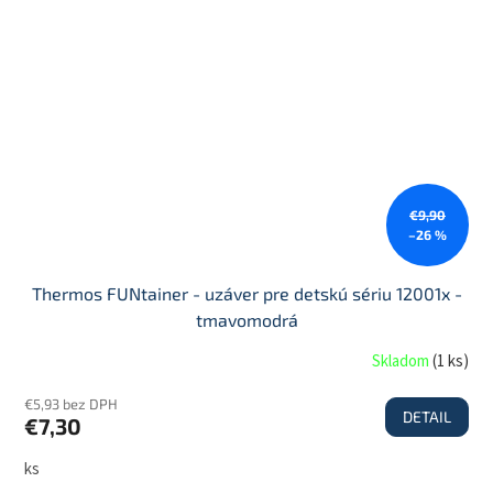
€9,90
–26 %
Thermos FUNtainer - uzáver pre detskú sériu 12001x -
tmavomodrá
Skladom
(
1 ks
)
€5,93 bez DPH
DETAIL
€7,30
ks