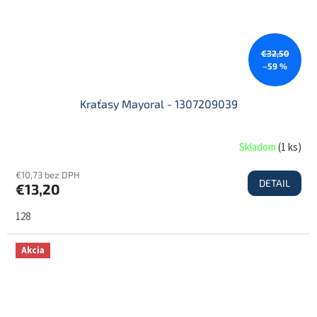
€32,50
–59 %
Kraťasy Mayoral - 1307209039
Skladom
(
1 ks
)
€10,73 bez DPH
DETAIL
€13,20
128
Akcia