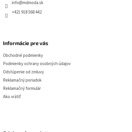
i
info
@
mdmoda.sk
y
e
v
+421 918 568 442
ý
p
i
s
u
Informácie pre vás
Obchodné podmienky
Podmienky ochrany osobných údajov
Odstúpenie od zmluvy
Reklamačný poriadok
Reklamačný formulár
Ako vrátiť