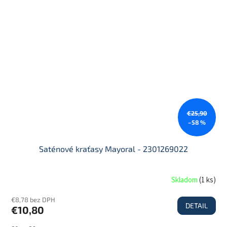
€25,90
–58 %
Saténové kraťasy Mayoral - 2301269022
Skladom
(
1 ks
)
€8,78 bez DPH
DETAIL
€10,80