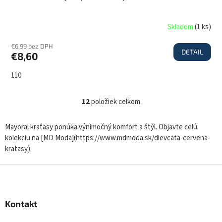
Skladom
(
1 ks
)
€6,99 bez DPH
DETAIL
€8,60
110
12
položiek celkom
O
v
l
Mayoral kraťasy ponúka výnimočný komfort a štýl. Objavte celú
á
kolekciu na [MD Moda](https://www.mdmoda.sk/dievcata-cervena-
d
kratasy).
a
c
Z
i
á
e
p
p
r
ä
Kontakt
v
t
k