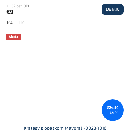
€7,32 bez DPH
DETAIL
€9
104
110
Akcia
€24,50
–64 %
Kraťasy s opaskom Mayoral -00234016