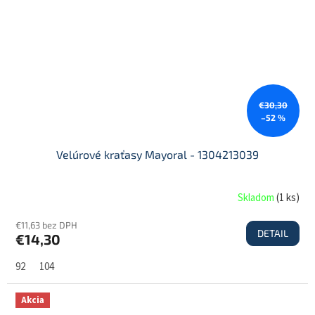
€30,30
–52 %
Velúrové kraťasy Mayoral - 1304213039
Skladom
(
1 ks
)
€11,63 bez DPH
DETAIL
€14,30
92
104
Akcia