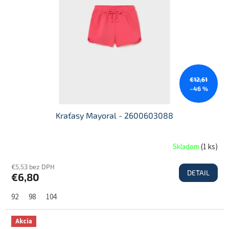
O
€12,61
–46 %
Kraťasy Mayoral - 2600603088
Skladom
(
1 ks
)
€5,53 bez DPH
DETAIL
€6,80
92
98
104
Akcia