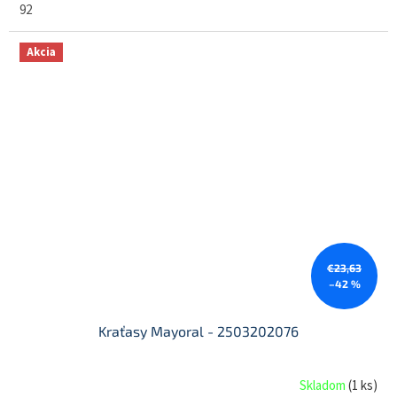
92
Akcia
€23,63
–42 %
Kraťasy Mayoral - 2503202076
Skladom
(
1 ks
)