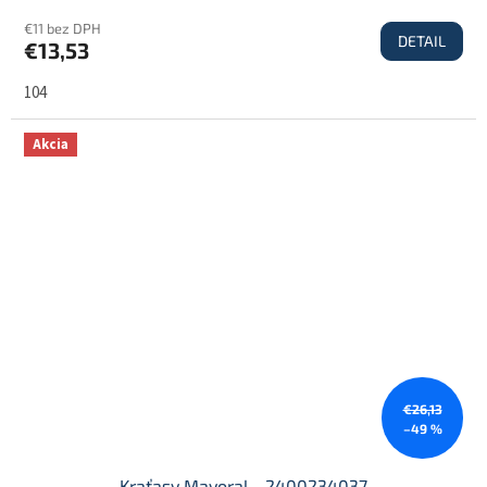
€11 bez DPH
DETAIL
€13,53
104
Akcia
€26,13
–49 %
Kraťasy Mayoral - 2400234037