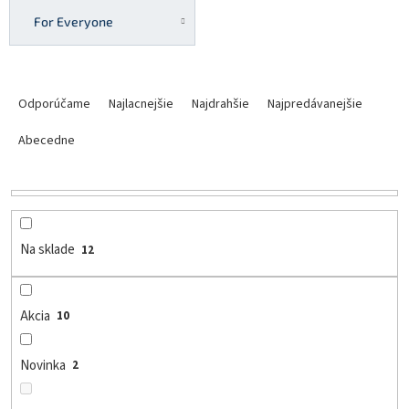
For Everyone
R
a
Odporúčame
Najlacnejšie
Najdrahšie
Najpredávanejšie
d
e
Abecedne
n
i
e
p
r
Na sklade
12
o
d
u
Akcia
10
k
t
o
Novinka
2
v