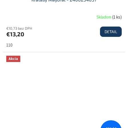
Skladom
(
1 ks
)
€10,73 bez DPH
DETAIL
€13,20
110
Akcia