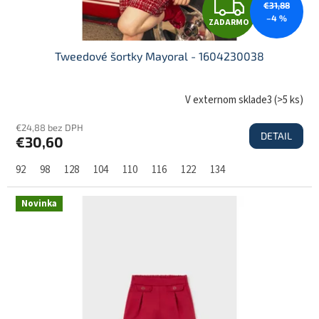
Z
€31,88
o
–4 %
ZADARMO
v
A
Tweedové šortky Mayoral - 1604230038
D
V externom sklade3
(
>5 ks
)
€24,88 bez DPH
DETAIL
€30,60
A
92
98
128
104
110
116
122
134
R
Novinka
M
O