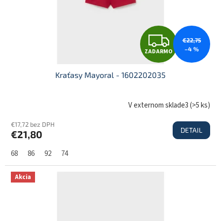
Z
€22,75
–4 %
ZADARMO
A
Kraťasy Mayoral - 1602202035
D
V externom sklade3
(
>5 ks
)
€17,72 bez DPH
DETAIL
€21,80
A
68
86
92
74
R
Akcia
M