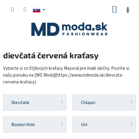
Prejsť
NÁKUP
na
KOŠÍK
obsah
dievčatá červená kraťasy
Vyberte si zo štýlových kraťasy Mayoral pre malé slečny. Pozrite si
našu ponuku na [MD Moda](https://www.mdmoda.sk/dievcata-
cervena-kratasy).
Dievčatá
Chlapci
Boston Kids
Uni