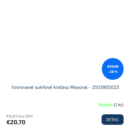
€33,89
–38 %
Vzorované sukňové kraťasy Mayoral - 2503905023
Skladom
(
1 ks
)
€16,83 bez DPH
DETAIL
€20,70