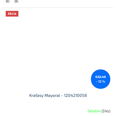
80
86
Akcia
€32,40
–72 %
Kraťasy Mayoral - 1204210058
Skladom
(
3 ks
)