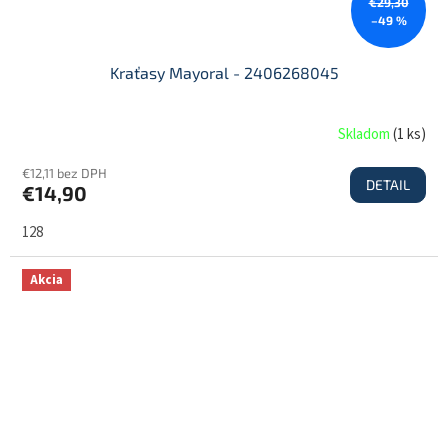
€29,30
–49 %
Kraťasy Mayoral - 2406268045
Skladom
(
1 ks
)
€12,11 bez DPH
DETAIL
€14,90
128
Akcia