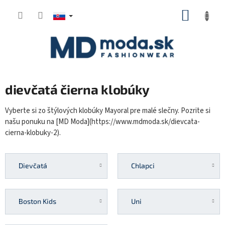
Prejsť
NÁKUP
na
KOŠÍK
obsah
dievčatá čierna klobúky
Vyberte si zo štýlových klobúky Mayoral pre malé slečny. Pozrite si
našu ponuku na [MD Moda](https://www.mdmoda.sk/dievcata-
cierna-klobuky-2).
Dievčatá
Chlapci
Boston Kids
Uni