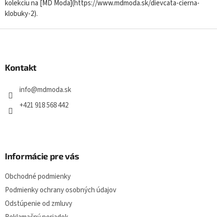
kolekciu na [MD Moda](https://www.mdmoda.sk/dievcata-cierna-
klobuky-2).
Z
á
p
ä
Kontakt
t
i
info
@
mdmoda.sk
e
+421 918 568 442
Informácie pre vás
Obchodné podmienky
Podmienky ochrany osobných údajov
Odstúpenie od zmluvy