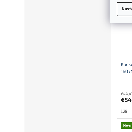
Novi
Nast
Kock
1607
€44,4
€54
128
Novi