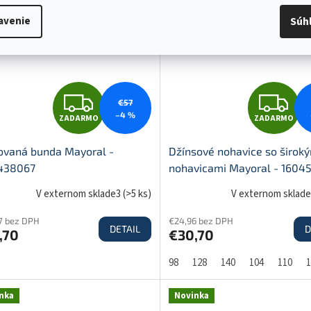
nka
Novinka
avenie
Súh
M
O
O
Z
Z
€57
–4 %
ZADARMO
ZADARMO
A
A
ovaná bunda Mayoral -
Džínsové nohavice so širok
438067
nohavicami Mayoral - 1604
D
D
V externom sklade3
(
>5 ks
)
V externom sklad
7 bez DPH
€24,96 bez DPH
DETAIL
D
,70
€30,70
A
A
98
128
140
104
110
1
R
R
nka
Novinka