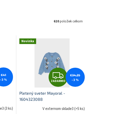
610
položiek celkom
Novinka
Z
€41
€34,25
–3 %
–3 %
ZADARMO
A
Pletený sveter Mayoral -
1604323088
D
de3
(
3 ks
)
V externom sklade3
(
>5 ks
)