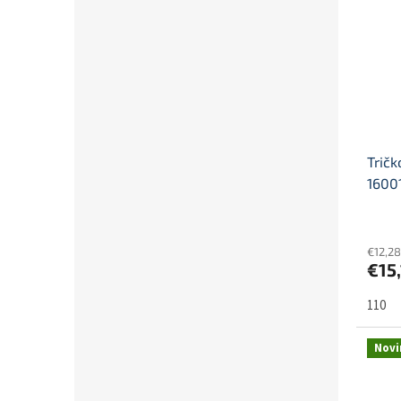
Tričk
1600
€12,2
€15
110
Novi