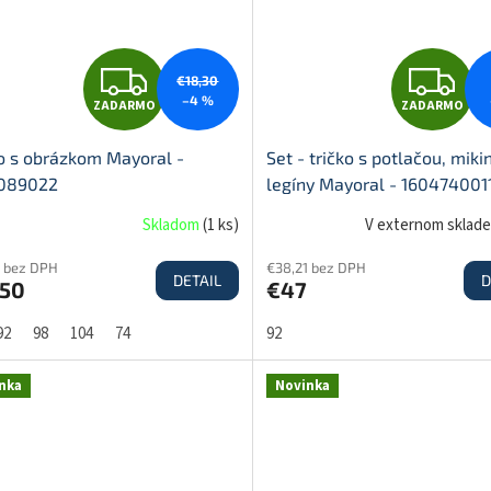
O
O
Z
Z
€18,30
–4 %
ZADARMO
ZADARMO
A
A
ko s obrázkom Mayoral -
Set - tričko s potlačou, miki
089022
legíny Mayoral - 160474001
D
D
Skladom
(
1 ks
)
V externom sklad
3 bez DPH
€38,21 bez DPH
DETAIL
D
,50
€47
A
A
92
98
104
74
92
R
R
nka
Novinka
M