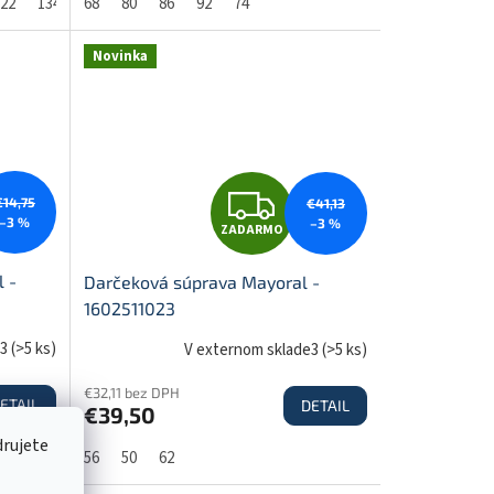
22
134
68
80
86
92
74
R
Novinka
M
M
O
Z
€14,75
€41,13
–3 %
–3 %
ZADARMO
A
 -
Darčeková súprava Mayoral -
1602511023
D
e3
(
>5 ks
)
V externom sklade3
(
>5 ks
)
€32,11 bez DPH
ETAIL
DETAIL
€39,50
A
drujete
56
50
62
R