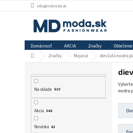
Prejsť
info@mdmoda.sk
na
obsah
Domácnosť
AKCIA
Značky
Oblečenie
Značky
Mayoral
dievčatá modrá p
Domov
B
die
o
č
Vyberte
n
Na sklade
610
modra-p
ý
p
a
n
Akcia
Die
548
e
l
Novinka
63
For