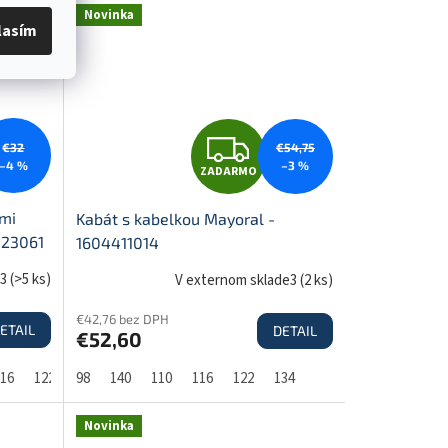
Novinka
lasím
M
M
O
Z
€32
€54,75
–4 %
–3 %
ZADARMO
A
ými
Kabát s kabelkou Mayoral -
523061
1604411014
D
e3
(
>5 ks
)
V externom sklade3
(
2 ks
)
€42,76 bez DPH
ETAIL
DETAIL
€52,60
A
16
122
134
98
140
110
116
122
134
R
Novinka