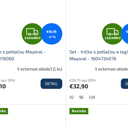
M
O
O
Z
Z
€15,75
–4 %
ZADARMO
ZADARMO
A
A
o s potlačou Mayoral -
Set - tričko s potlačou a leg
178060
Mayoral - 1604734076
D
D
V externom sklade3
(
1 ks
)
V externom sklad
8 bez DPH
€26,75 bez DPH
DETAIL
D
,10
€32,90
A
A
92
98
104
R
R
nka
Novinka
M