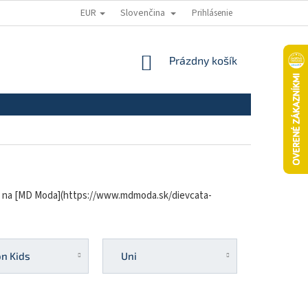
EUR
Slovenčina
Prihlásenie
ODSTÚPENIE OD ZMLUVY
REKLAMAČNÝ PORIADOK
REKLAMAČNÝ
NÁKUPNÝ
Prázdny košík
KOŠÍK
uku na [MD Moda](https://www.mdmoda.sk/dievcata-
n Kids
Uni