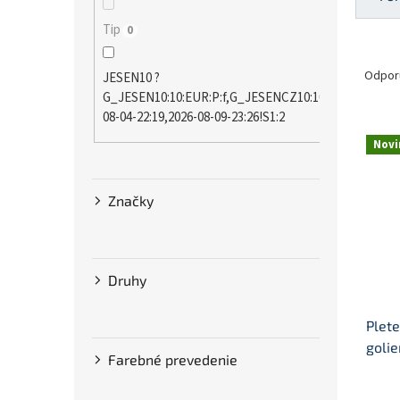
Tip
0
R
a
Odpor
JESEN10 ?
d
G_JESEN10:10:EUR:P:f,G_JESENCZ10:10:CZK:P:f!2026
e
08-04-22:19,2026-08-09-23:26!S1:2
n
V
Novi
i
ý
e
p
p
i
Značky
r
s
o
p
d
r
u
o
Druhy
k
d
t
u
Plet
o
k
v
t
goli
Farebné prevedenie
o
v