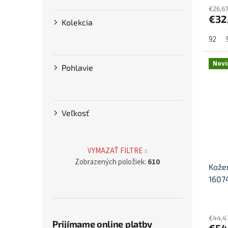
€26,6
€32
Kolekcia
92
Novi
Pohlavie
Veľkosť
VYMAZAŤ FILTRE
Zobrazených položiek:
610
Kože
1607
€44,4
Prijímame online platby