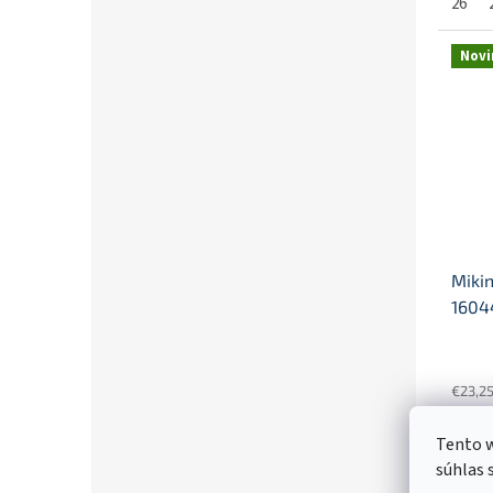
26
Novi
Mikin
1604
€23,2
€28
Tento w
92
súhlas 