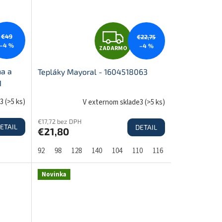
O
Z
€49
€22,75
–4 %
–4 %
ZADARMO
A
na a
Tepláky Mayoral - 1604518063
1
D
e3
(
>5 ks
)
V externom sklade3
(
>5 ks
)
€17,72 bez DPH
ETAIL
DETAIL
€21,80
A
92
98
128
140
104
110
116
122
134
R
Novinka
M
M