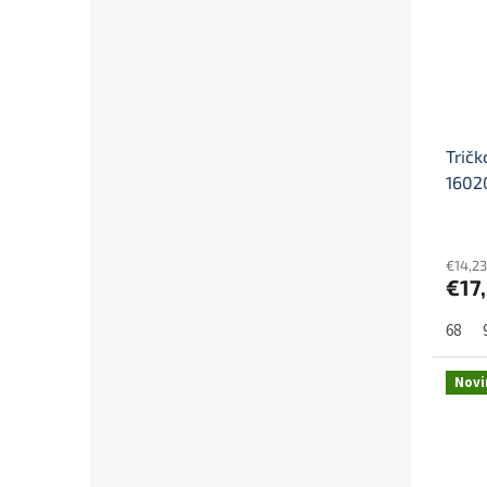
Trič
1602
€14,2
€17
68
Novi