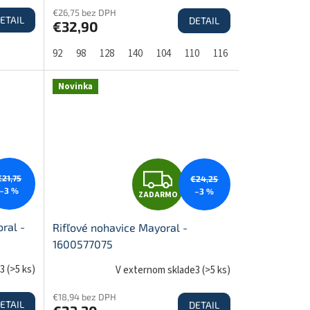
€26,75 bez DPH
ETAIL
DETAIL
€32,90
A
92
98
128
140
104
110
116
122
R
Novinka
M
M
O
Z
€21,75
€24,25
–3 %
–3 %
ZADARMO
A
ral -
Rifľové nohavice Mayoral -
1600577075
D
e3
(
>5 ks
)
V externom sklade3
(
>5 ks
)
€18,94 bez DPH
ETAIL
DETAIL