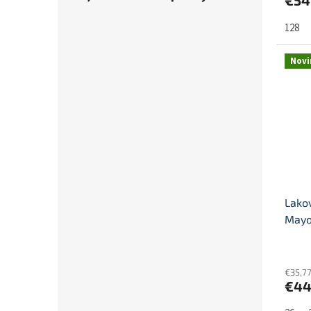
€54
128
Novi
Lako
Mayo
€35,7
€4