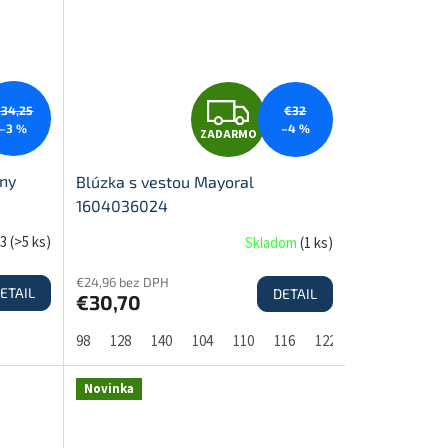
M
M
O
Z
€34,25
€32
–3 %
–4 %
ZADARMO
A
íny
Blúzka s vestou Mayoral
1604036024
D
e3
(
>5 ks
)
Skladom
(
1 ks
)
€24,96 bez DPH
ETAIL
DETAIL
€30,70
A
98
128
140
104
110
116
122
134
R
Novinka
M
M