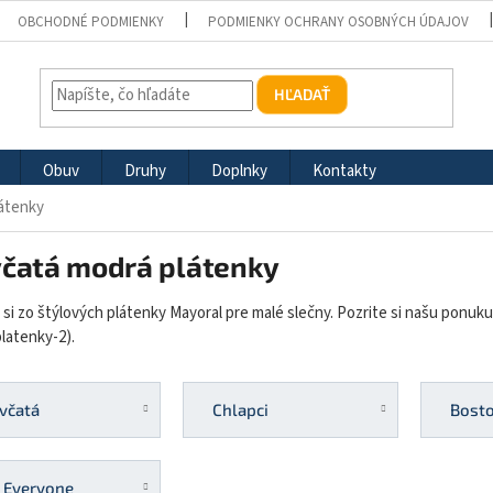
OBCHODNÉ PODMIENKY
PODMIENKY OCHRANY OSOBNÝCH ÚDAJOV
HĽADAŤ
Obuv
Druhy
Doplnky
Kontakty
látenky
včatá modrá plátenky
 si zo štýlových plátenky Mayoral pre malé slečny. Pozrite si našu pon
latenky-2).
včatá
Chlapci
Bosto
 Everyone