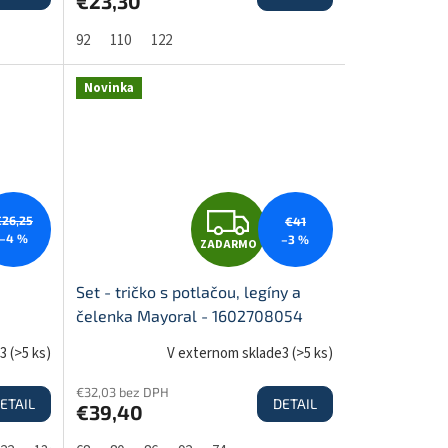
€23,30
A
92
110
122
R
Novinka
M
M
O
Z
€26,25
€41
–4 %
–3 %
ZADARMO
A
Set - tričko s potlačou, legíny a
čelenka Mayoral - 1602708054
D
e3
(
>5 ks
)
V externom sklade3
(
>5 ks
)
€32,03 bez DPH
ETAIL
DETAIL
€39,40
A