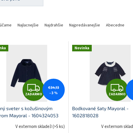
účame
Najlacnejšie
Najdrahšie
Najpredávanejšie
Abecedne
-
64
nka
Novinka
Z
Z
€34,13
–3 %
ZADARMO
ZADARMO
A
A
ený sveter s kožušinovým
Bodkované šaty Mayoral -
erom Mayoral - 1604324053
1602818028
D
D
V externom sklade3
(
>5 ks
)
V externom skla