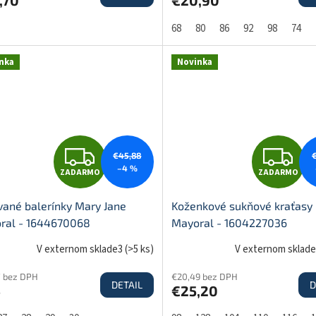
,70
€20,90
A
A
68
80
86
92
98
74
R
R
nka
Novinka
M
O
O
Z
Z
€45,88
–4 %
ZADARMO
ZADARMO
A
A
vané balerínky Mary Jane
Koženkové sukňové kraťasy
ral - 1644670068
Mayoral - 1604227036
D
D
V externom sklade3
(
>5 ks
)
V externom sklad
7 bez DPH
€20,49 bez DPH
DETAIL
D
4
€25,20
A
A