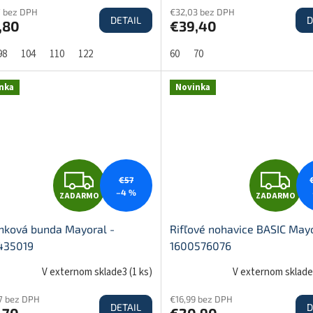
7 bez DPH
€32,03 bez DPH
DETAIL
D
,80
€39,40
A
A
98
104
110
122
60
70
R
R
nka
Novinka
M
O
O
Z
Z
€57
–4 %
ZADARMO
ZADARMO
A
A
nková bunda Mayoral -
Rifľové nohavice BASIC Mayo
435019
1600576076
D
D
V externom sklade3
(
1 ks
)
V externom sklad
7 bez DPH
€16,99 bez DPH
DETAIL
D