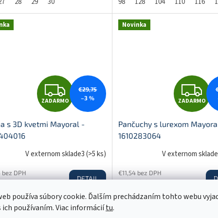
27
28
29
30
98
128
104
110
116
1
R
R
nka
Novinka
M
O
O
Z
Z
€29,75
–3 %
ZADARMO
ZADARMO
A
A
a s 3D kvetmi Mayoral -
Pančuchy s lurexom Mayoral
404016
1610283064
D
D
V externom sklade3
(
>5 ks
)
V externom sklad
5 bez DPH
€11,54 bez DPH
DETAIL
D
,60
€14,20
A
A
eb používa súbory cookie. Ďalším prechádzaním tohto webu vyja
98
128
140
104
110
116
122
140
134
158
s ich používaním. Viac informácií
tu
.
R
R