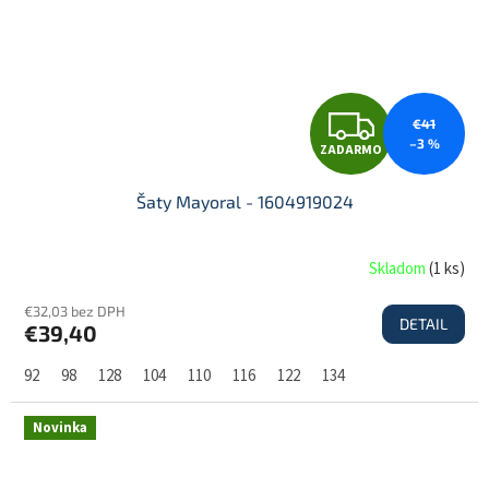
Z
€41
–3 %
ZADARMO
A
Šaty Mayoral - 1604919024
D
Skladom
(
1 ks
)
€32,03 bez DPH
DETAIL
€39,40
A
92
98
128
104
110
116
122
134
R
Novinka
M