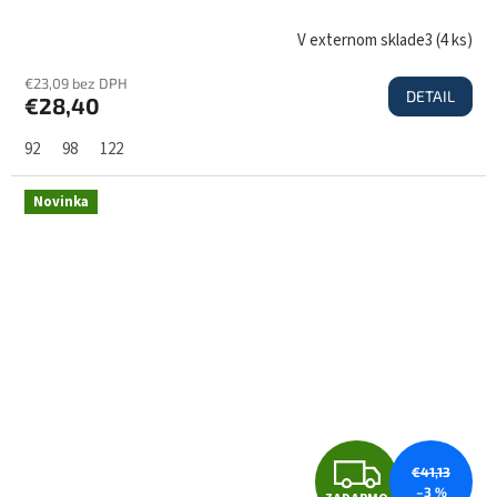
D
V externom sklade3
(
4 ks
)
€23,09 bez DPH
DETAIL
€28,40
A
92
98
122
R
Novinka
M
O
Z
€41,13
–3 %