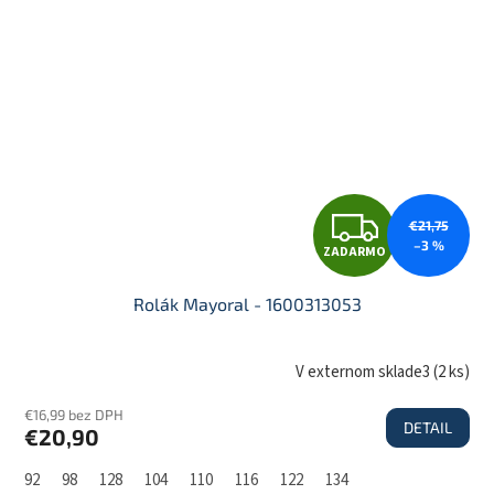
M
O
Z
€21,75
–3 %
ZADARMO
A
Rolák Mayoral - 1600313053
D
V externom sklade3
(
2 ks
)
€16,99 bez DPH
DETAIL
€20,90
A
92
98
128
104
110
116
122
134