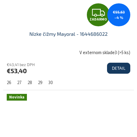
Z
€55,63
–4 %
ZADARMO
A
Nízke čižmy Mayoral - 1644686022
D
V externom sklade3
(
>5 ks
)
€43,41 bez DPH
DETAIL
€53,40
A
26
27
28
29
30
R
Novinka
M
O