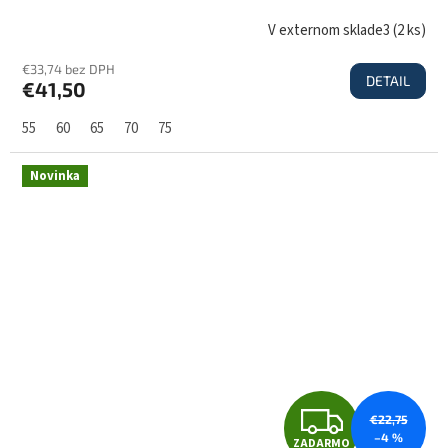
D
V externom sklade3
(
2 ks
)
€33,74 bez DPH
DETAIL
€41,50
A
55
60
65
70
75
R
Novinka
M
O
Z
€22,75
–4 %
ZADARMO