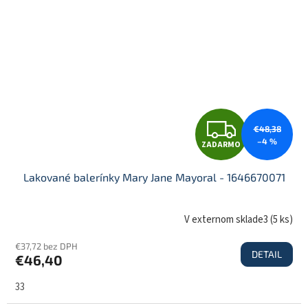
O
Z
€48,38
–4 %
ZADARMO
A
Lakované balerínky Mary Jane Mayoral - 1646670071
D
V externom sklade3
(
5 ks
)
€37,72 bez DPH
DETAIL
€46,40
A
33