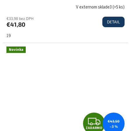
D
V externom sklade3
(
>5 ks
)
€33,98 bez DPH
DETAIL
€41,80
A
19
R
Novinka
M
O
Z
€43,50
–3 %
ZADARMO