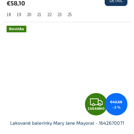
DETAIL
€58,10
A
18
19
20
21
22
23
25
R
Novinka
M
O
Z
€43,50
–3 %
ZADARMO
A
Lakované balerínky Mary Jane Mayoral - 1642670071