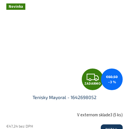
R
Novinka
M
O
Z
€60,50
–3 %
ZADARMO
A
Tenisky Mayoral - 1642698052
D
V externom sklade3
(
5 ks
)
€47,24 bez DPH