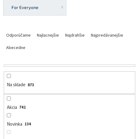
For Everyone
R
a
Odporúčame
Najlacnejšie
Najdrahšie
Najpredávanejšie
d
e
Abecedne
n
i
e
p
r
Na sklade
873
o
d
u
Akcia
742
k
t
o
Novinka
134
v