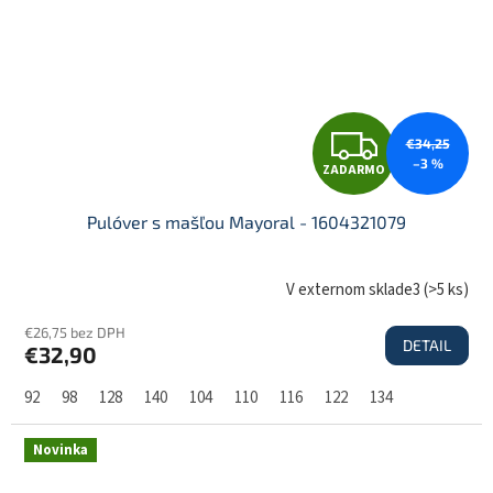
Z
€34,25
–3 %
ZADARMO
A
Pulóver s mašľou Mayoral - 1604321079
D
V externom sklade3
(
>5 ks
)
€26,75 bez DPH
DETAIL
€32,90
A
92
98
128
140
104
110
116
122
134
R
Novinka