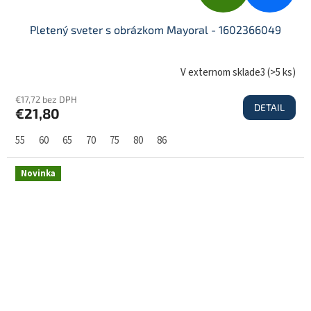
A
Pletený sveter s obrázkom Mayoral - 1602366049
D
V externom sklade3
(
>5 ks
)
€17,72 bez DPH
DETAIL
€21,80
A
55
60
65
70
75
80
86
R
Novinka
M
O