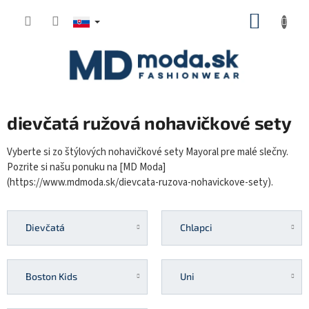
Prejsť
NÁKUP
na
KOŠÍK
obsah
dievčatá ružová nohavičkové sety
Vyberte si zo štýlových nohavičkové sety Mayoral pre malé slečny.
Pozrite si našu ponuku na [MD Moda]
(https://www.mdmoda.sk/dievcata-ruzova-nohavickove-sety).
Dievčatá
Chlapci
Boston Kids
Uni