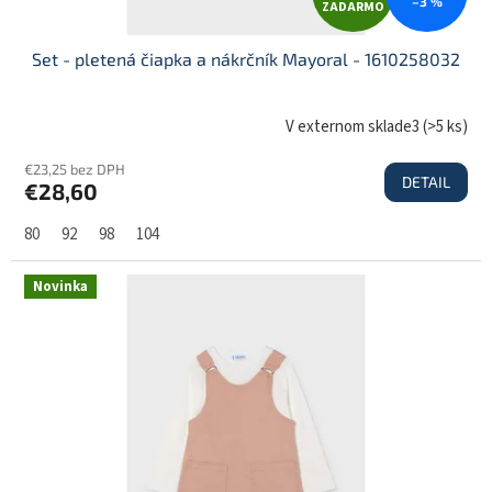
–3 %
ZADARMO
A
Set - pletená čiapka a nákrčník Mayoral - 1610258032
D
V externom sklade3
(
>5 ks
)
€23,25 bez DPH
DETAIL
€28,60
A
80
92
98
104
R
Novinka
M
O