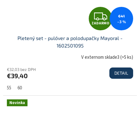
Z
€41
–3 %
ZADARMO
A
Pletený set - pulóver a polodupačky Mayoral -
1602501095
D
V externom sklade3
(
>5 ks
)
€32,03 bez DPH
DETAIL
€39,40
A
55
60
R
Novinka
M
O