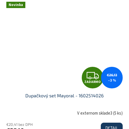
R
Novinka
M
O
Z
€26,13
–3 %
ZADARMO
A
Dupačkový set Mayoral - 1602514026
D
V externom sklade3
(
5 ks
)
€20,41 bez DPH
DETAIL