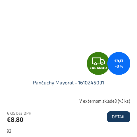
M
O
Z
€9,13
–3 %
ZADARMO
A
Pančuchy Mayoral - 1610245091
D
V externom sklade3
(
>5 ks
)
€7,15 bez DPH
DETAIL
€8,80
A
92