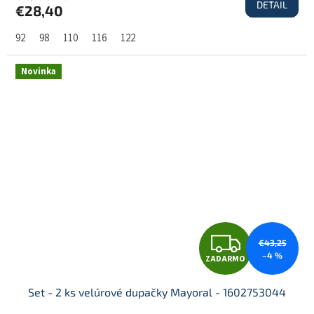
DETAIL
€28,40
A
92
98
110
116
122
R
Novinka
M
O
Z
€43,25
–4 %
ZADARMO
A
Set - 2 ks velúrové dupačky Mayoral - 1602753044