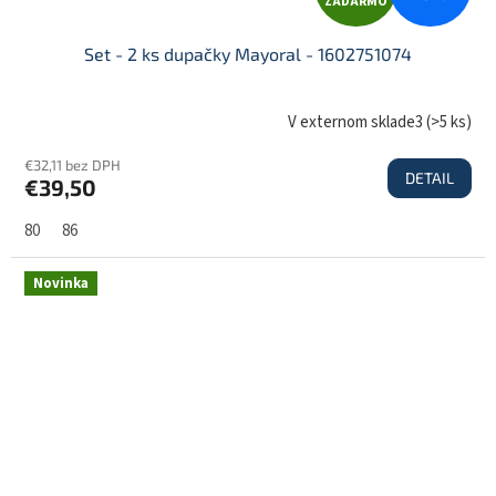
ZADARMO
A
Set - 2 ks dupačky Mayoral - 1602751074
D
V externom sklade3
(
>5 ks
)
€32,11 bez DPH
DETAIL
€39,50
A
80
86
R
Novinka
M
O