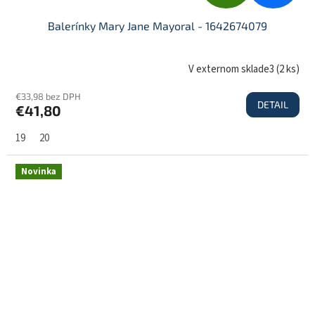
A
Balerínky Mary Jane Mayoral - 1642674079
D
V externom sklade3
(
2 ks
)
€33,98 bez DPH
DETAIL
€41,80
A
19
20
R
Novinka
M
O