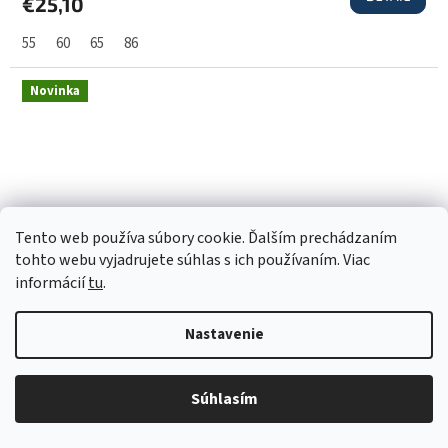
€25,10
A
55
60
65
86
R
Novinka
M
O
Tento web používa súbory cookie. Ďalším prechádzaním
tohto webu vyjadrujete súhlas s ich používaním. Viac
informácií
tu
.
Nastavenie
Z
€29,63
–4 %
ZADARMO
A
Súhlasím
Sukňa na traky a tričko Mayoral - 1602803021