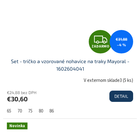
Z
€31,88
–4 %
ZADARMO
A
Set - tričko a vzorované nohavice na traky Mayoral -
1602604041
D
V externom sklade3
(
5 ks
)
€24,88 bez DPH
DETAIL
€30,60
A
65
70
75
80
86
R
Novinka