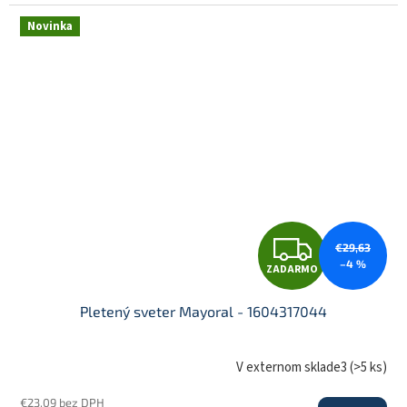
R
Novinka
M
O
Z
€29,63
–4 %
ZADARMO
A
Pletený sveter Mayoral - 1604317044
D
V externom sklade3
(
>5 ks
)
€23,09 bez DPH