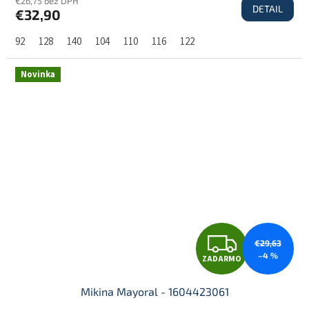
€26,75 bez DPH
DETAIL
€32,90
A
92
128
140
104
110
116
122
R
Novinka
M
O
Z
€29,63
–4 %
ZADARMO
A
Mikina Mayoral - 1604423061