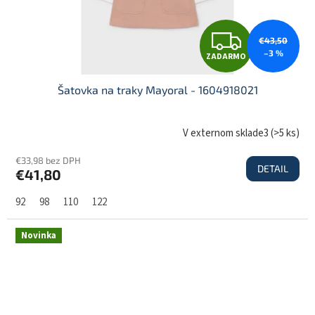
Z
€43,50
–3 %
ZADARMO
A
Šatovka na traky Mayoral - 1604918021
D
V externom sklade3
(
>5 ks
)
€33,98 bez DPH
DETAIL
€41,80
A
92
98
110
122
R
Novinka
M
O