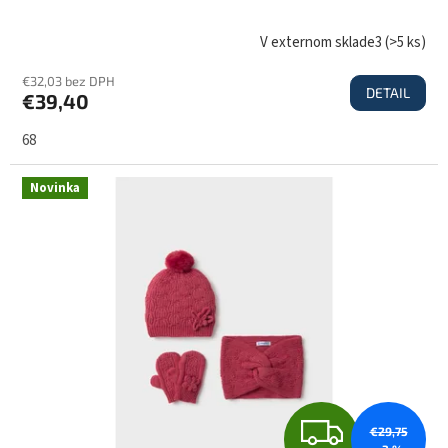
D
V externom sklade3
(
>5 ks
)
€32,03 bez DPH
DETAIL
€39,40
A
68
R
Novinka
M
O
Z
€29,75