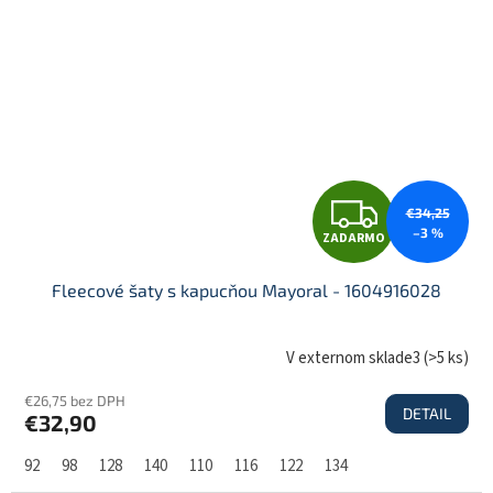
O
Z
€34,25
–3 %
ZADARMO
A
Fleecové šaty s kapucňou Mayoral - 1604916028
D
V externom sklade3
(
>5 ks
)
€26,75 bez DPH
DETAIL
€32,90
A
92
98
128
140
110
116
122
134