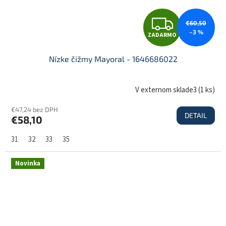
Z
€60,50
–3 %
ZADARMO
A
Nízke čižmy Mayoral - 1646686022
D
V externom sklade3
(
1 ks
)
€47,24 bez DPH
DETAIL
€58,10
A
31
32
33
35
R
Novinka
M
O