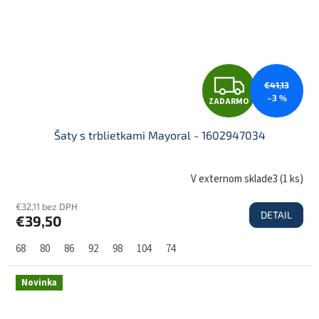
Z
€41,13
–3 %
ZADARMO
A
Šaty s trblietkami Mayoral - 1602947034
D
V externom sklade3
(
1 ks
)
€32,11 bez DPH
DETAIL
€39,50
A
68
80
86
92
98
104
74
R
Novinka
M