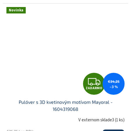
R
Novinka
M
O
Z
€34,25
–3 %
ZADARMO
A
Pulóver s 3D kvetinovým motívom Mayoral -
1604319068
D
V externom sklade3
(
1 ks
)