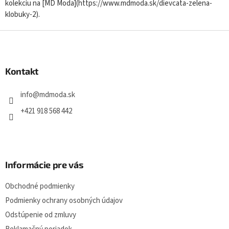
kolekciu na [MD Moda](https://www.mdmoda.sk/dievcata-zelena-
klobuky-2).
Z
á
p
ä
Kontakt
t
i
info
@
mdmoda.sk
e
+421 918 568 442
Informácie pre vás
Obchodné podmienky
Podmienky ochrany osobných údajov
Odstúpenie od zmluvy