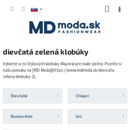
Prejsť
NÁKUP
na
KOŠÍK
obsah
dievčatá zelená klobúky
Vyberte si zo štýlových klobúky Mayoral pre malé slečny. Pozrite si
našu ponuku na [MD Moda](https://www.mdmoda.sk/dievcata-
zelena-klobuky-2).
Dievčatá
Chlapci
Boston Kids
Uni