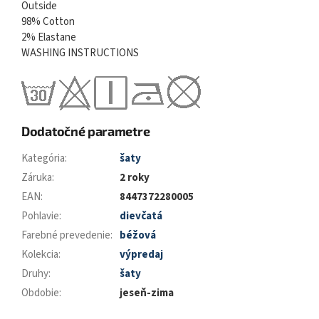
Outside
98% Cotton
2% Elastane
WASHING INSTRUCTIONS
Dodatočné parametre
Kategória
:
šaty
Záruka
:
2 roky
EAN
:
8447372280005
Pohlavie
:
dievčatá
Farebné prevedenie
:
béžová
Kolekcia
:
výpredaj
Druhy
:
šaty
Obdobie
:
jeseň-zima