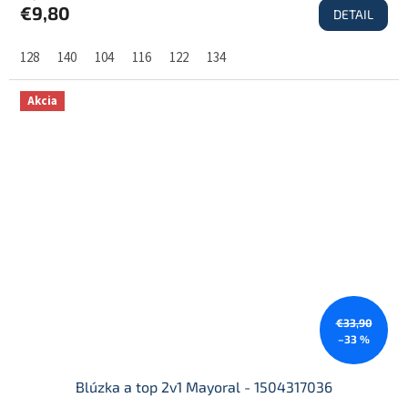
€9,80
DETAIL
128
140
104
116
122
134
Akcia
€33,90
–33 %
Blúzka a top 2v1 Mayoral - 1504317036