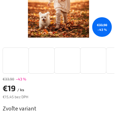
€33,90
–43 %
€33,90
–43 %
€19
/ ks
€15,45 bez DPH
Jednotková
Zvoľte variant
cena: