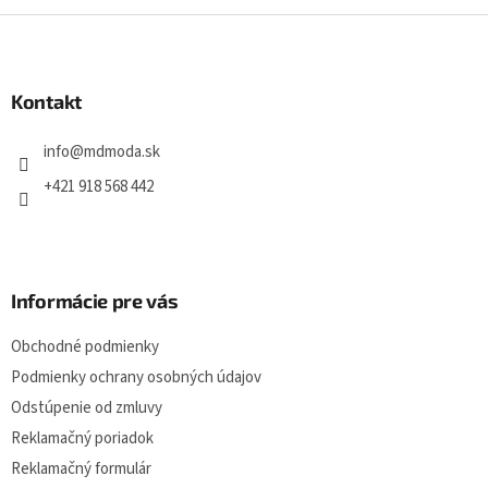
Z
á
p
ä
Kontakt
t
i
info
@
mdmoda.sk
e
+421 918 568 442
Informácie pre vás
Obchodné podmienky
Podmienky ochrany osobných údajov
Odstúpenie od zmluvy
Reklamačný poriadok
Reklamačný formulár