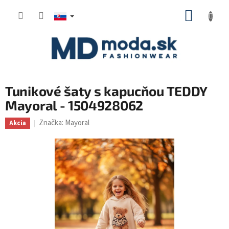
Prejsť
NÁKUP
na
KOŠÍK
obsah
Tunikové šaty s kapucňou TEDDY
Mayoral - 1504928062
Značka:
Mayoral
Akcia