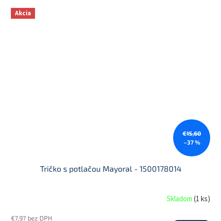
Akcia
€15,60
–37 %
Tričko s potlačou Mayoral - 1500178014
Skladom
(
1 ks
)
€7,97 bez DPH